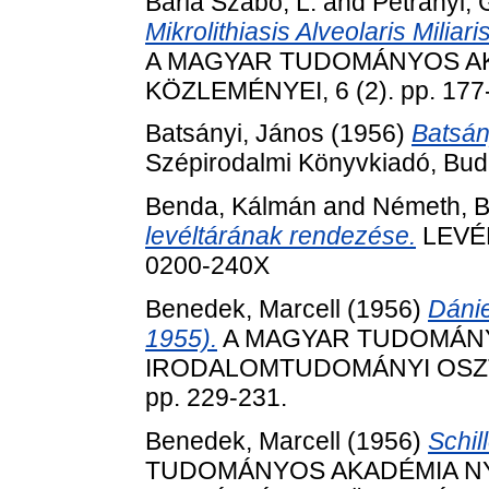
Barla Szabó, L.
and
Petrányi, 
Mikrolithiasis Alveolaris Milia
A MAGYAR TUDOMÁNYOS A
KÖZLEMÉNYEI, 6 (2). pp. 177
Batsányi, János
(1956)
Batsán
Szépirodalmi Könyvkiadó, Bud
Benda, Kálmán
and
Németh, B
levéltárának rendezése.
LEVÉL
0200-240X
Benedek, Marcell
(1956)
Dánie
1955).
A MAGYAR TUDOMÁNY
IRODALOMTUDOMÁNYI OSZTÁ
pp. 229-231.
Benedek, Marcell
(1956)
Schil
TUDOMÁNYOS AKADÉMIA N