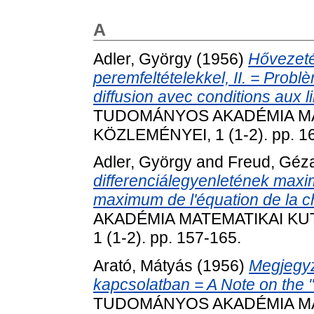
A
Adler, György
(1956)
Hővezetés
peremfeltételekkel, II. = Probl
diffusion avec conditions aux l
TUDOMÁNYOS AKADÉMIA MA
KÖZLEMÉNYEI, 1 (1-2). pp. 1
Adler, György
and
Freud, Géz
differenciálegyenletének maxim
maximum de l'équation de la ch
AKADÉMIA MATEMATIKAI KU
1 (1-2). pp. 157-165.
Arató, Mátyás
(1956)
Megjegyz
kapcsolatban = A Note on the "
TUDOMÁNYOS AKADÉMIA MA