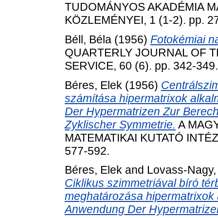
TUDOMÁNYOS AKADÉMIA MA
KÖZLEMÉNYEI, 1 (1-2). pp. 2
Béll, Béla
(1956)
Fotokémiai 
QUARTERLY JOURNAL OF 
SERVICE, 60 (6). pp. 342-349
Béres, Elek
(1956)
Centrálszim
számítása hipermatrixok alka
Der Hypermatrizen Zur Berec
Zyklischer Symmetrie.
A MAG
MATEMATIKAI KUTATÓ INTÉZE
577-592.
Béres, Elek
and
Lovass-Nagy, 
Ciklikus szimmetriával bíró tér
meghatározása hipermatrixok 
Anwendung Der Hypermatrize