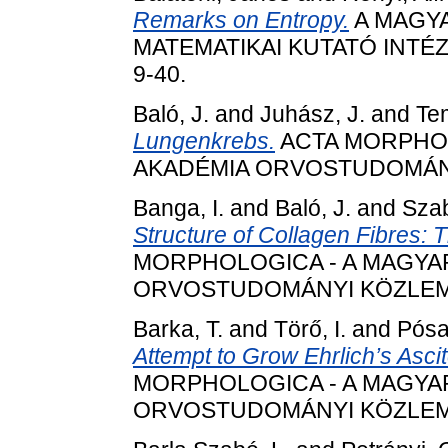
Remarks on Entropy.
A MAGY
MATEMATIKAI KUTATÓ INTÉZE
9-40.
Baló, J.
and
Juhász, J.
and
Te
Lungenkrebs.
ACTA MORPHO
AKADÉMIA ORVOSTUDOMÁNYI 
Banga, I.
and
Baló, J.
and
Szab
Structure of Collagen Fibres: 
MORPHOLOGICA - A MAGY
ORVOSTUDOMÁNYI KÖZLEMÉNYE
Barka, T.
and
Törő, I.
and
Pósa
Attempt to Grow Ehrlich’s Ascit
MORPHOLOGICA - A MAGY
ORVOSTUDOMÁNYI KÖZLEMÉNYE