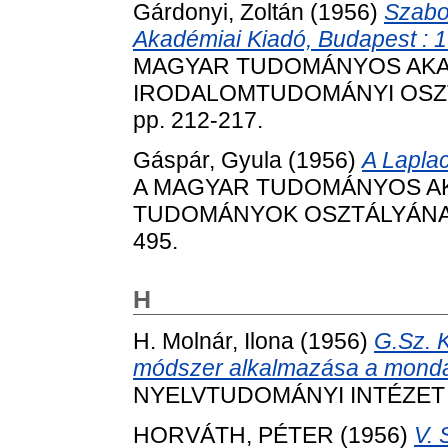
Gárdonyi, Zoltán
(1956)
Szabo
Akadémiai Kiadó, Budapest : 19
MAGYAR TUDOMÁNYOS AKAD
IRODALOMTUDOMÁNYI OSZTÁ
pp. 212-217.
Gáspár, Gyula
(1956)
A Laplace
A MAGYAR TUDOMÁNYOS AKA
TUDOMÁNYOK OSZTÁLYÁNAK K
495.
H
H. Molnár, Ilona
(1956)
G.Sz. K
módszer alkalmazása a mondat
NYELVTUDOMÁNYI INTÉZET KÖ
HORVÁTH, PÉTER
(1956)
V. 