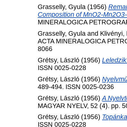
Grasselly, Gyula
(1956)
Remark
Composition of MnO2-Mn2O3
MINERALOGICA PETROGRAPHIC
Grasselly, Gyula
and
Klivényi,
ACTA MINERALOGICA PETROGR
8066
Grétsy, László
(1956)
Leledzik
ISSN 0025-0228
Grétsy, László
(1956)
Nyelvmű
489-494. ISSN 0025-0236
Grétsy, László
(1956)
A Nyelvt
MAGYAR NYELV, 52 (4). pp. 5
Grétsy, László
(1956)
Topánka
ISSN 0025-0228