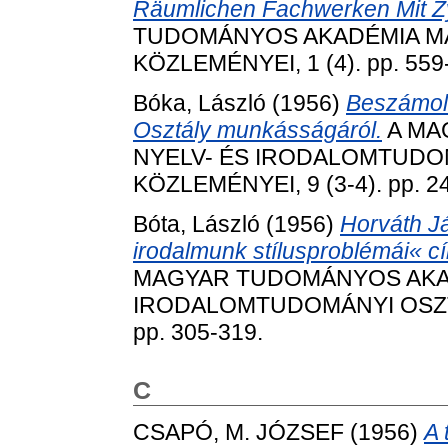
Räumlichen Fachwerken Mit Zy
TUDOMÁNYOS AKADÉMIA MA
KÖZLEMÉNYEI, 1 (4). pp. 559
Bóka, László
(1956)
Beszámoló
Osztály munkásságáról.
A MA
NYELV- ÉS IRODALOMTUDO
KÖZLEMÉNYEI, 9 (3-4). pp. 2
Bóta, László
(1956)
Horváth Já
irodalmunk stílusproblémái« cí
MAGYAR TUDOMÁNYOS AKAD
IRODALOMTUDOMÁNYI OSZTÁ
pp. 305-319.
C
CSAPÓ, M. JÓZSEF
(1956)
A 