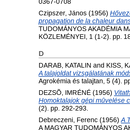
0367-0708
Czipszer, János
(1956)
Hőveze
propagation de la chaleur dans u
TUDOMÁNYOS AKADÉMIA MA
KÖZLEMÉNYEI, 1 (1-2). pp. 1
D
DARAB, KATALIN
and
KISS, 
A talajoldat vizsgálatának móds
Agrokémia és talajtan, 5 (4). p
DEZSÕ, IMRÉNÉ
(1956)
Vita
Homoktalajok gépi mûvelése c
(2). pp. 292-293.
Debreczeni, Ferenc
(1956)
A T
A MAGYAR TUDOMÁNYOS AK