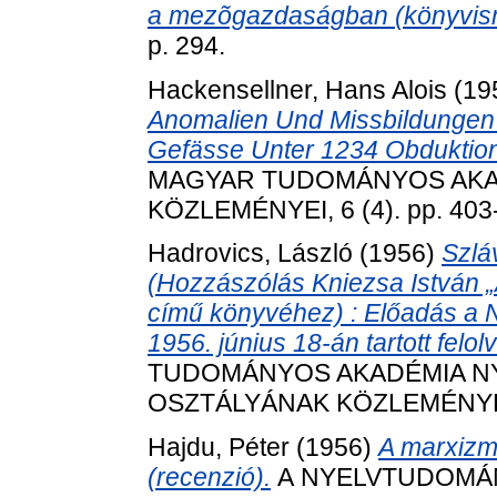
a mezõgazdaságban (könyvism
p. 294.
Hackensellner, Hans Alois
(19
Anomalien Und Missbildunge
Gefässe Unter 1234 Obduktio
MAGYAR TUDOMÁNYOS AK
KÖZLEMÉNYEI, 6 (4). pp. 403
Hadrovics, László
(1956)
Szlá
(Hozzászólás Kniezsa István „
című könyvéhez) : Előadás a N
1956. június 18-án tartott felo
TUDOMÁNYOS AKADÉMIA N
OSZTÁLYÁNAK KÖZLEMÉNYEI, 1
Hajdu, Péter
(1956)
A marxizm
(recenzió).
А NYELVTUDOMÁNY