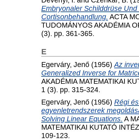
Dévényi, I.
and
Czenkár, B.
(1
Embryonaler Schilddrüse Und
Cortisonbehandlung.
ACTA MO
TUDOMÁNYOS AKADÉMIA O
(3). pp. 361-365.
E
Egerváry, Jenő
(1956)
Az inve
Generalized Inverse for Matric
AKADÉMIA MATEMATIKAI KU
1 (3). pp. 315-324.
Egerváry, Jenő
(1956)
Régi és
egyenletrendszerek megoldás
Solving Linear Equations.
A M
MATEMATIKAI KUTATÓ INTÉZE
109-123.