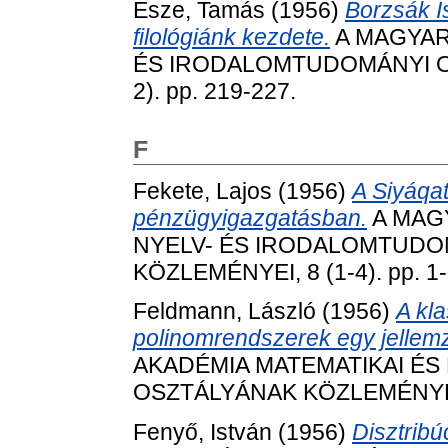
Esze, Tamás
(1956)
Borzsák I
filológiánk kezdete.
A MAGYAR
ÉS IRODALOMTUDOMÁNYI OS
2). pp. 219-227.
F
Fekete, Lajos
(1956)
A Siyáqat
pénzügyigazgatásban.
A MAG
NYELV- ÉS IRODALOMTUDO
KÖZLEMÉNYEI, 8 (1-4). pp. 1-
Feldmann, László
(1956)
A kla
polinomrendszerek egy jellemz
AKADÉMIA MATEMATIKAI ÉS
OSZTÁLYÁNAK KÖZLEMÉNYEI, 6
Fenyő, István
(1956)
Disztribú