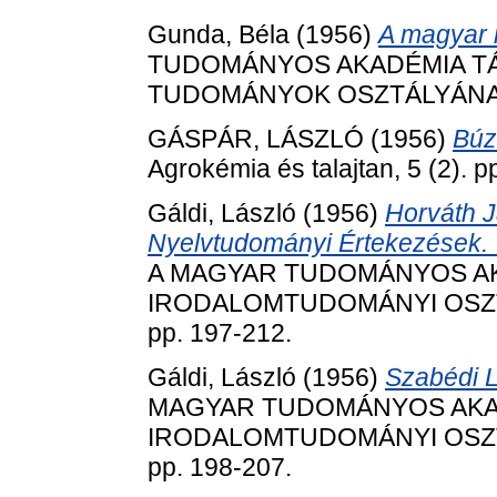
Gunda, Béla
(1956)
A magyar n
TUDOMÁNYOS AKADÉMIA T
TUDOMÁNYOK OSZTÁLYÁNAK K
GÁSPÁR, LÁSZLÓ
(1956)
Búz
Agrokémia és talajtan, 5 (2). p
Gáldi, László
(1956)
Horváth J
Nyelvtudományi Értekezések. 7
A MAGYAR TUDOMÁNYOS AK
IRODALOMTUDOMÁNYI OSZTÁ
pp. 197-212.
Gáldi, László
(1956)
Szabédi L
MAGYAR TUDOMÁNYOS AKAD
IRODALOMTUDOMÁNYI OSZTÁ
pp. 198-207.