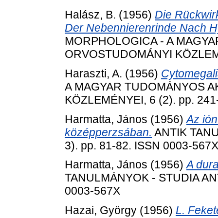
Halász, B.
(1956)
Die Rückwir
Der Nebennierenrinde Nach H
MORPHOLOGICA - A MAGY
ORVOSTUDOMÁNYI KÖZLEMÉNYE
Haraszti, A.
(1956)
Cytomegali
A MAGYAR TUDOMÁNYOS A
KÖZLEMÉNYEI, 6 (2). pp. 241
Harmatta, János
(1956)
Az ió
középperzsában.
ANTIK TANU
3). pp. 81-82. ISSN 0003-567
Harmatta, János
(1956)
A dura
TANULMÁNYOK - STUDIA ANTIQ
0003-567X
Hazai, György
(1956)
L. Feket