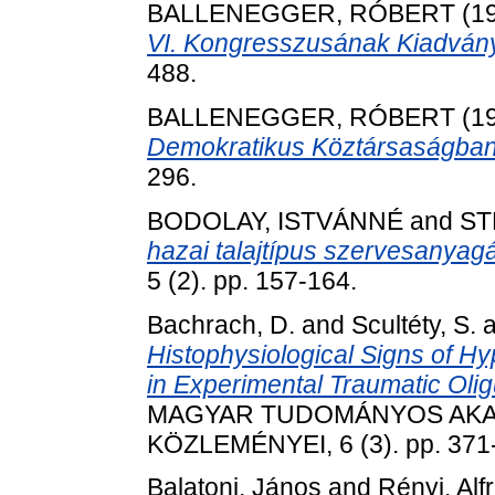
BALLENEGGER, RÓBERT
(1
VI. Kongresszusának Kiadvány
488.
BALLENEGGER, RÓBERT
(1
Demokratikus Köztársaságban
296.
BODOLAY, ISTVÁNNÉ
and
ST
hazai talajtípus szervesanyag
5 (2). pp. 157-164.
Bachrach, D.
and
Scultéty, S.
a
Histophysiological Signs of Hyp
in Experimental Traumatic Olig
MAGYAR TUDOMÁNYOS AK
KÖZLEMÉNYEI, 6 (3). pp. 371
Balatoni, János
and
Rényi, Alf