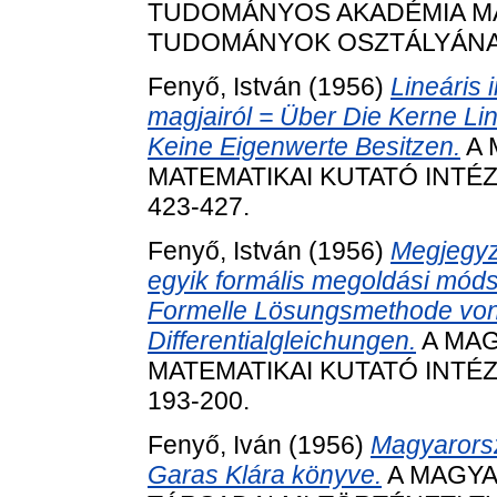
TUDOMÁNYOS AKADÉMIA MAT
TUDOMÁNYOK OSZTÁLYÁNAK K
Fenyő, István
(1956)
Lineáris 
magjairól = Über Die Kerne Li
Keine Eigenwerte Besitzen.
A 
MATEMATIKAI KUTATÓ INTÉZE
423-427.
Fenyő, István
(1956)
Megjegyz
egyik formális megoldási mód
Formelle Lösungsmethode vo
Differentialgleichungen.
A MA
MATEMATIKAI KUTATÓ INTÉZE
193-200.
Fenyő, Iván
(1956)
Magyarorsz
Garas Klára könyve.
A MAGYA