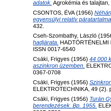
adatok.
Agrokémia és talajtan, 
CSONTOS, ÉVA
(1956)
Néhány
egyensúlyi relatív páratartalma
432.
Cseh-Szombathy, László
(195
hadjárata.
HADTÖRTÉNELMI KÖ
ISSN 0017-6540
Csáki, Frigyes
(1956)
44 000 k
aszinkron üzemben.
ELEKTROT
0367-0708
Csáki, Frigyes
(1956)
Szinkro
ELEKTROTECHNIKA, 49 (2). p
Csáki, Frigyes
(1956)
Turán Gy
berendezések. Bp. 1955.
ELEK