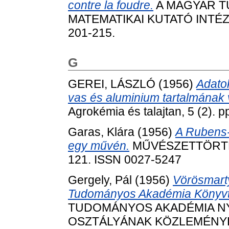
contre la foudre.
A MAGYAR T
MATEMATIKAI KUTATÓ INTÉZE
201-215.
G
GEREI, LÁSZLÓ
(1956)
Adatok
vas és aluminium tartalmának 
Agrokémia és talajtan, 5 (2). p
Garas, Klára
(1956)
A Rubens-
egy művén.
MŰVÉSZETTÖRTÉNE
121. ISSN 0027-5247
Gergely, Pál
(1956)
Vörösmarty
Tudományos Akadémia Könyvtá
TUDOMÁNYOS AKADÉMIA N
OSZTÁLYÁNAK KÖZLEMÉNYEI, 9