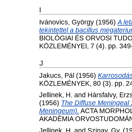
I
Ivánovics, György
(1956)
A let
tekintettel a bacillus megater
BIOLÓGIAI ÉS ORVOSI TU
KÖZLEMÉNYEI, 7 (4). pp. 349
J
Jakucs, Pál
(1956)
Karrosodás
KÖZLEMÉNYEK, 80 (3). pp. 2
Jellinek, H.
and
Hársfalvy, Erz
(1956)
The Diffuse Meningeal 
Meningeum).
ACTA MORPHOL
AKADÉMIA ORVOSTUDOMÁNYI 
Jellinek, H.
and
Szinay, Gy.
(1