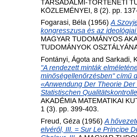
TÁRSADALMI-TÖRTÉNETI 
KÖZLEMÉNYEI, 8 (2). pp. 137
Fogarasi, Béla
(1956)
A Szovj
kongresszusa és az ideológia
MAGYAR TUDOMÁNYOS AKA
TUDOMÁNYOK OSZTÁLYÁNAK K
Fontányi, Ágota
and
Sarkadi, 
"A rendezett minták elméleténe
minőségellenőrzésben" című d
«Anwendung Der Theorie Der 
Statistischen Qualitätskontroll
AKADÉMIA MATEMATIKAI KU
1 (3). pp. 399-403.
Freud, Géza
(1956)
A hővezet
elvéről, III. = Sur Le Princip