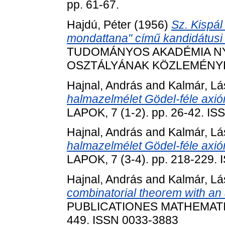
pp. 61-67.
Hajdú, Péter
(1956)
Sz. Kispá
mondattana" című kandidátusi d
TUDOMÁNYOS AKADÉMIA N
OSZTÁLYÁNAK KÖZLEMÉNYEI, 9
Hajnal, András
and
Kalmár, Lá
halmazelmélet Gödel-féle axió
LAPOK, 7 (1-2). pp. 26-42. I
Hajnal, András
and
Kalmár, Lá
halmazelmélet Gödel-féle axió
LAPOK, 7 (3-4). pp. 218-229.
Hajnal, András
and
Kalmár, Lá
combinatorial theorem with an a
PUBLICATIONES MATHEMATICA
449. ISSN 0033-3883