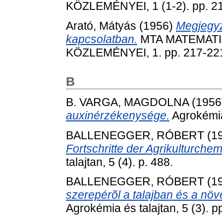
KÖZLEMÉNYEI, 1 (1-2). pp. 2
Arató, Mátyás
(1956)
Megjegyz
kapcsolatban.
MTA MATEMATI
KÖZLEMÉNYEI, 1. pp. 217-22
B
B. VARGA, MAGDOLNA
(1956
auxinérzékenysége.
Agrokémia 
BALLENEGGER, RÓBERT
(1
Fortschritte der Agrikulturche
talajtan, 5 (4). p. 488.
BALLENEGGER, RÓBERT
(1
szerepérõl a talajban és a növé
Agrokémia és talajtan, 5 (3). p