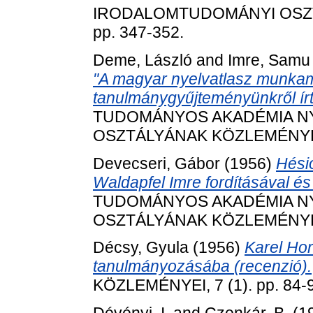
IRODALOMTUDOMÁNYI OSZTÁ
pp. 347-352.
Deme, László
and
Imre, Samu
"A magyar nyelvatlasz munka
tanulmánygyűjteményünkről írt 
TUDOMÁNYOS AKADÉMIA N
OSZTÁLYÁNAK KÖZLEMÉNYEI, 9
Devecseri, Gábor
(1956)
Hési
Waldapfel Imre fordításával é
TUDOMÁNYOS AKADÉMIA N
OSZTÁLYÁNAK KÖZLEMÉNYEI, 1
Décsy, Gyula
(1956)
Karel Hor
tanulmányozásába (recenzió).
KÖZLEMÉNYEI, 7 (1). pp. 84-