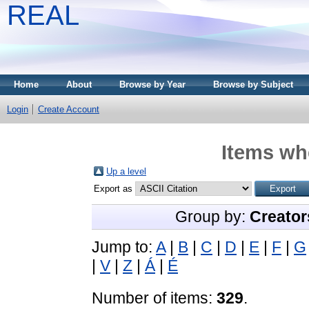
REAL
Home
About
Browse by Year
Browse by Subject
Login
Create Account
Items whe
Up a level
Export as
Group by:
Creator
Jump to:
A
|
B
|
C
|
D
|
E
|
F
|
G
|
V
|
Z
|
Á
|
É
Number of items:
329
.