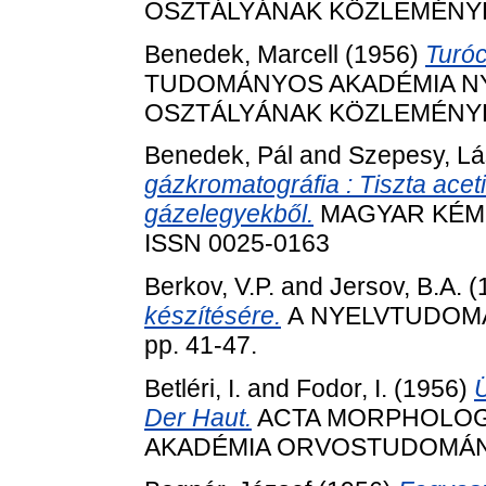
OSZTÁLYÁNAK KÖZLEMÉNYEI, 1
Benedek, Marcell
(1956)
Turóc
TUDOMÁNYOS AKADÉMIA N
OSZTÁLYÁNAK KÖZLEMÉNYEI, 1
Benedek, Pál
and
Szepesy, Lá
gázkromatográfia : Tiszta aceti
gázelegyekből.
MAGYAR KÉMIKU
ISSN 0025-0163
Berkov, V.P.
and
Jersov, B.A.
(
készítésére.
А NYELVTUDOMÁN
pp. 41-47.
Betléri, I.
and
Fodor, I.
(1956)
Ü
Der Haut.
ACTA MORPHOLOG
AKADÉMIA ORVOSTUDOMÁNYI 