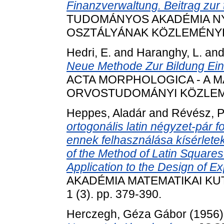
Finanzverwaltung. Beitrag zur
TUDOMÁNYOS AKADÉMIA N
OSZTÁLYÁNAK KÖZLEMÉNYEI, 9
Hedri, E.
and
Haranghy, L.
an
Neue Methode Zur Bildung Eine
ACTA MORPHOLOGICA - A 
ORVOSTUDOMÁNYI KÖZLEMÉNYE
Heppes, Aladár
and
Révész, P
ortogonális latin négyzet-pár 
ennek felhasználása kísérlete
of the Method of Latin Squares
Application to the Design of E
AKADÉMIA MATEMATIKAI KU
1 (3). pp. 379-390.
Herczegh, Géza Gábor
(1956