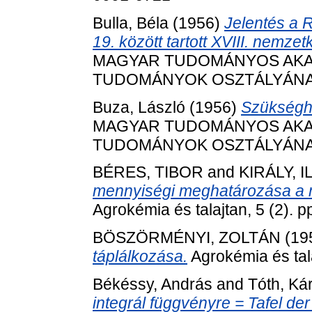
Bulla, Béla
(1956)
Jelentés a 
19. között tartott XVIII. nemzet
MAGYAR TUDOMÁNYOS AKA
TUDOMÁNYOK OSZTÁLYÁNAK K
Buza, László
(1956)
Szükséghe
MAGYAR TUDOMÁNYOS AKA
TUDOMÁNYOK OSZTÁLYÁNAK K
BÉRES, TIBOR
and
KIRÁLY, 
mennyiségi meghatározása a m
Agrokémia és talajtan, 5 (2). p
BÖSZÖRMÉNYI, ZOLTÁN
(19
táplálkozása.
Agrokémia és tala
Békéssy, András
and
Tóth, Ká
integrál függvényre = Tafel der