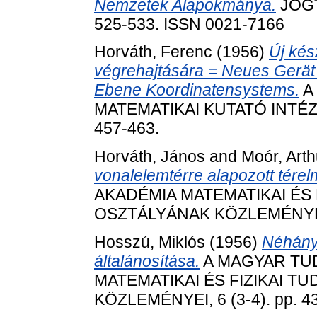
Nemzetek Alapokmánya.
JOGT
525-533. ISSN 0021-7166
Horváth, Ferenc
(1956)
Új kés
végrehajtására = Neues Gerät 
Ebene Koordinatensystems.
A
MATEMATIKAI KUTATÓ INTÉZE
457-463.
Horváth, János
and
Moór, Arth
vonalelemtérre alapozott térel
AKADÉMIA MATEMATIKAI ÉS
OSZTÁLYÁNAK KÖZLEMÉNYEI, 6
Hosszú, Miklós
(1956)
Néhány
általánosítása.
A MAGYAR TU
MATEMATIKAI ÉS FIZIKAI 
KÖZLEMÉNYEI, 6 (3-4). pp. 4