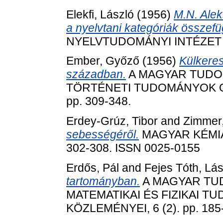
Elekfi, László
(1956)
M.N. Alek
a nyelvtani kategóriák összefü
NYELVTUDOMÁNYI INTÉZET KÖ
Ember, Győző
(1956)
Külkeres
században.
A MAGYAR TUDO
TÖRTÉNETI TUDOMÁNYOK OS
pp. 309-348.
Erdey-Grúz, Tibor
and
Zimmer,
sebességéről.
MAGYAR KÉMIAI 
302-308. ISSN 0025-0155
Erdős, Pál
and
Fejes Tóth, Lás
tartományban.
A MAGYAR TU
MATEMATIKAI ÉS FIZIKAI 
KÖZLEMÉNYEI, 6 (2). pp. 185