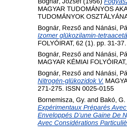
Bognár, József
(1956)
Fogyasz
MAGYAR TUDOMÁNYOS AKA
TUDOMÁNYOK OSZTÁLYÁNAK K
Bognár, Rezső
and
Nánási, Pá
Izomer glükozilamin-tetraacetát
FOLYÓIRAT, 62 (1). pp. 31-37
Bognár, Rezső
and
Nánási, Pá
MAGYAR KÉMIAI FOLYÓIRAT, 62
Bognár, Rezső
and
Nánási, Pá
Nitrogén-glükozidok V.
MAGYAR
271-275. ISSN 0025-0155
Bornemisza, Gy.
and
Bakó, G.
Expérimentaux Préparés Avec
Enveloppés D’une Gaine De Ny
Avec Considérations Particuliè