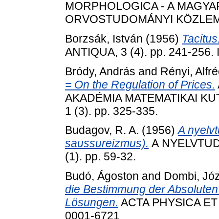
MORPHOLOGICA - A MAGY
ORVOSTUDOMÁNYI KÖZLEMÉNYE
Borzsák, István
(1956)
Tacitus
ANTIQUA, 3 (4). pp. 241-256.
Bródy, András
and
Rényi, Alfr
= On the Regulation of Prices.
AKADÉMIA MATEMATIKAI KU
1 (3). pp. 325-335.
Budagov, R. A.
(1956)
A nyelv
saussureizmus).
А NYELVTUD
(1). pp. 59-32.
Budó, Ágoston
and
Dombi, Jó
die Bestimmung der Absoluten
Lösungen.
ACTA PHYSICA ET C
0001-6721