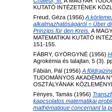
Chaleur, III.
A MAGYAR TUDO
KUTATÓ INTÉZETÉNEK KÖZLEM
Freud, Géza
(1956)
A körlemez
alkalmazhatóságáról = Über di
Prinzips für den Kreis.
A MAGY
MATEMATIKAI KUTATÓ INTÉZE
151-155.
FÁBRY, GYÖRGYNÉ
(1956)
H
Agrokémia és talajtan, 5 (3). p
Fábián, Pál
(1956)
A földrajzin
TUDOMÁNYOS AKADÉMIA N
OSZTÁLYÁNAK KÖZLEMÉNYEI, 9
Fényes, Tamás
(1956)
Transzf
kapcsolatos matematikai prob
mathématique concernant la pr