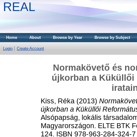
REAL
Home
About
Browse by Year
Browse by Subject
Login
Create Account
Normakövető és nor
újkorban a Küküllő
irata
Kiss, Réka
(2013)
Normakövet
újkorban a Küküllői Reformátu
Alsópapság, lokális társadalom
Magyarországon. ELTE BTK Fol
124. ISBN 978-963-284-324-7