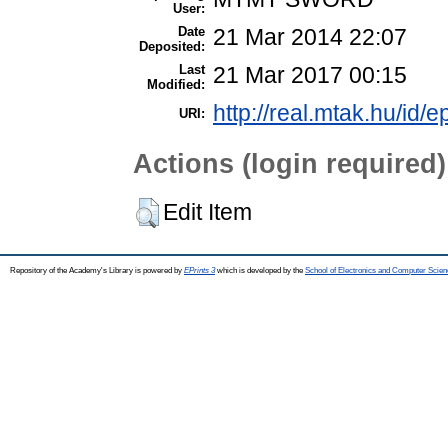
User:
Date
21 Mar 2014 22:07
Deposited:
Last
21 Mar 2017 00:15
Modified:
http://real.mtak.hu/id/e
URI:
Actions (login required)
Edit Item
Repository of the Academy's Library is powered by
EPrints 3
which is developed by the
School of Electronics and Computer Scien