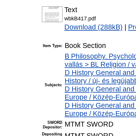
Text
wbkB417.pdf
Download (288kB)
|
Pr
Book Section
Item Type:
B Philosophy. Psycholog
vallás > BL Religion / v
D History General and
History / új- és legújab
Subjects:
D History General and
Europe / Közép-Európ
D History General and
Europe / Közép-Európ
SWORD
MTMT SWORD
Depositor:
Depositing
MTMT SWORD