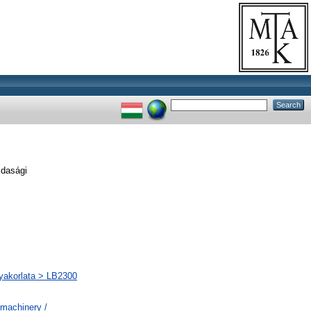
dasági
gyakorlata > LB2300
machinery /