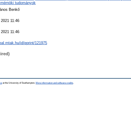
mérnöki tudományok
János Benkő
 2021 11:46
 2021 11:46
real.mtak.hu/id/eprint/121975
ired)
ce
at the University of Southampton.
More information and software credits
.