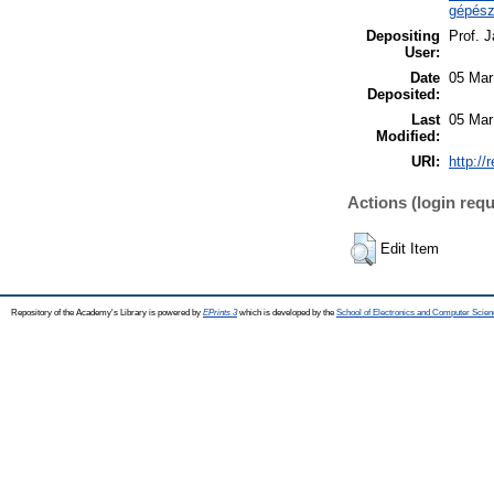
gépész
Depositing
Prof. 
User:
Date
05 Mar
Deposited:
Last
05 Mar
Modified:
URI:
http://
Actions (login requ
Edit Item
Repository of the Academy's Library is powered by
EPrints 3
which is developed by the
School of Electronics and Computer Scien