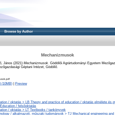
Browse by Author
Mechanizmusok
ő, János
(2021)
Mechanizmusok.
Gödöllői Agrártudományi Egyetem Mezőgaz
őgazdasági Géptani Intézet, Gödöllő.
usok.pdf
d (10MB)
|
Preview
ation / oktatás > LB Theory and practice of education / oktatás elmélete és 
 Education / felsőoktatás
ation / oktatás > LT Textbooks / tankönyvek
nology / alkalmazott, műszaki tudományok > TJ Mechanical engineering and 