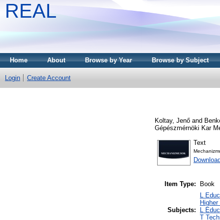
REAL
Home
About
Browse by Year
Browse by Subject
Login
Create Account
Koltay, Jenő
and
Benk
Gépészmérnöki Kar Mez
Text
Mechanizm
Downloa
Item Type:
Book
L Educ
Higher
Subjects:
L Educ
T Tech