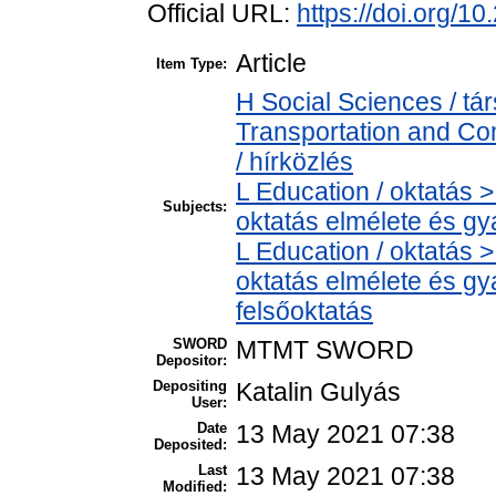
Official URL:
https://doi.org/1
Article
Item Type:
H Social Sciences / 
Transportation and C
/ hírközlés
L Education / oktatás >
Subjects:
oktatás elmélete és gy
L Education / oktatás >
oktatás elmélete és gy
felsőoktatás
SWORD
MTMT SWORD
Depositor:
Depositing
Katalin Gulyás
User:
Date
13 May 2021 07:38
Deposited:
Last
13 May 2021 07:38
Modified: