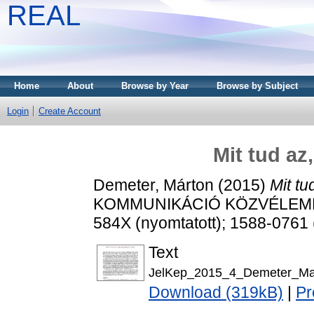
REAL
Home
About
Browse by Year
Browse by Subject
Login
Create Account
Mit tud az,
Demeter, Márton
(2015)
Mit tu
KOMMUNIKÁCIÓ KÖZVÉLEMÉNY 
584X (nyomtatott); 1588-0761 
Text
JelKep_2015_4_Demeter_Mar
Download (319kB)
|
Pr