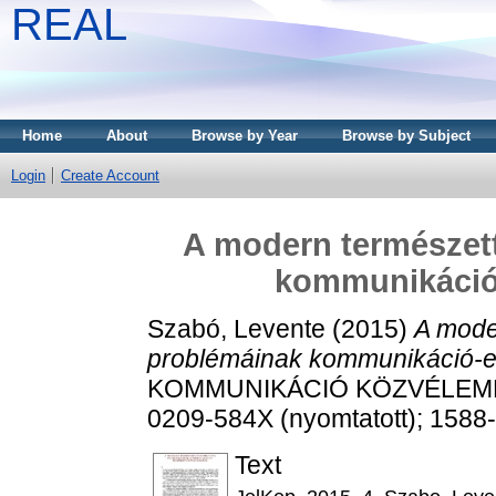
REAL
Home
About
Browse by Year
Browse by Subject
Login
Create Account
A modern természe
kommunikáció-
Szabó, Levente
(2015)
A mode
problémáinak kommunikáció-elm
KOMMUNIKÁCIÓ KÖZVÉLEMÉNY
0209-584X (nyomtatott); 1588-
Text