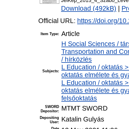
JelKep_2015_4_Szabo_Leven
Download (492kB)
|
Pr
Official URL:
https://doi.org/1
Article
Item Type:
H Social Sciences / 
Transportation and C
/ hírközlés
L Education / oktatás >
Subjects:
oktatás elmélete és gy
L Education / oktatás >
oktatás elmélete és gy
felsőoktatás
SWORD
MTMT SWORD
Depositor:
Depositing
Katalin Gulyás
User:
Date