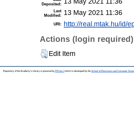
13 May 2021 11:36
Deposited:
Last
13 May 2021 11:36
Modified:
http://real.mtak.hu/id/
URI:
Actions (login required)
Edit Item
Repository of the Academy's Library is powered by
EPrints 3
which is developed by the
School of Electronics and Computer Scien