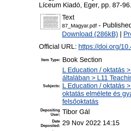
Líceum Kiadó, Eger, pp. 87-96
Text
- Publishe
87_Magyar.pdf
Download (286kB)
|
Pr
Official URL:
https://doi.org/1
Book Section
Item Type:
L Education / oktatás >
általában > L11 Teach
L Education / oktatás >
Subjects:
oktatás elmélete és gy
felsőoktatás
Depositing
Tibor Gál
User:
Date
29 Nov 2022 14:15
Deposited: