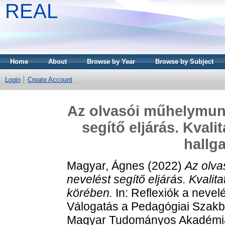
REAL
Home
About
Browse by Year
Browse by Subject
Login
Create Account
Az olvasói műhelymunk
segítő eljárás. Kvali
hallg
Magyar, Ágnes
(2022)
Az olva
nevelést segítő eljárás. Kvalita
körében.
In: Reflexiók a nevel
Válogatás a Pedagógiai Szakbi
Magyar Tudományos Akadémia M