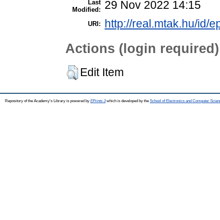
Last
29 Nov 2022 14:15
Modified:
http://real.mtak.hu/id/
URI:
Actions (login required)
Edit Item
Repository of the Academy's Library is powered by
EPrints 3
which is developed by the
School of Electronics and Computer Scien