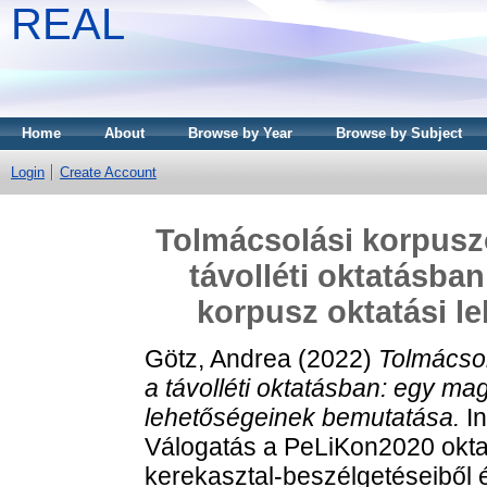
REAL
Home
About
Browse by Year
Browse by Subject
Login
Create Account
Tolmácsolási korpuszo
távolléti oktatásba
korpusz oktatási l
Götz, Andrea
(2022)
Tolmácsol
a távolléti oktatásban: egy ma
lehetőségeinek bemutatása.
In
Válogatás a PeLiKon2020 okta
kerekasztal-beszélgetéseiből 