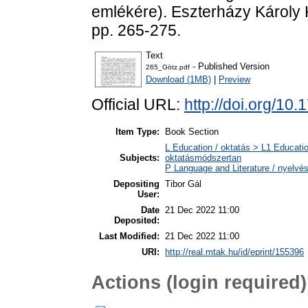
emlékére). Eszterházy Károly 
pp. 265-275.
Text
- Published Version
265_Götz.pdf
Download (1MB)
|
Preview
Official URL:
http://doi.org/1
Item Type:
Book Section
L Education / oktatás > L1 Educatio
Subjects:
oktatásmódszertan
P Language and Literature / nyelvész
Depositing
Tibor Gál
User:
Date
21 Dec 2022 11:00
Deposited:
Last Modified:
21 Dec 2022 11:00
URI:
http://real.mtak.hu/id/eprint/155396
Actions (login required)