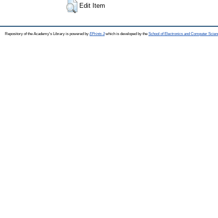
Edit Item
Repository of the Academy's Library is powered by
EPrints 3
which is developed by the
School of Electronics and Computer Scien