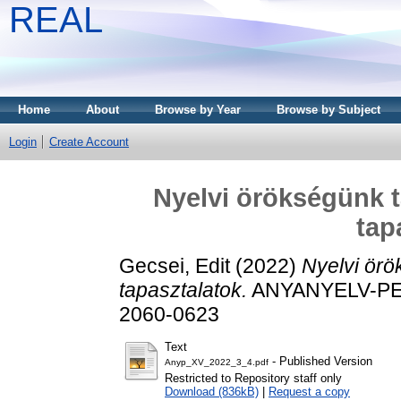
REAL
Home
About
Browse by Year
Browse by Subject
Login
Create Account
Nyelvi örökségünk t
tap
Gecsei, Edit
(2022)
Nyelvi örö
tapasztalatok.
ANYANYELV-PEDA
2060-0623
Text
- Published Version
Anyp_XV_2022_3_4.pdf
Restricted to Repository staff only
Download (836kB)
|
Request a copy