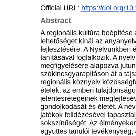
Official URL:
https://doi.org/1
Abstract
A regionális kultúra beépítés
lehetőséget kínál az anyanyel
fejlesztésére. A Nyelvünkben 
tanításával foglalkozik. A nye
megfigyelésére alapozva jutunk
szókincsgyarapításon át a táj
regionális köznyelv közösségfe
ételek, az emberi tulajdonságo
jelentésrétegeinek megfejtésé
gondolkodását és életét. A névc
játékok felidézésével tapaszta
sokszínűségét. Az élményeken 
együttes tanulói tevékenység, a