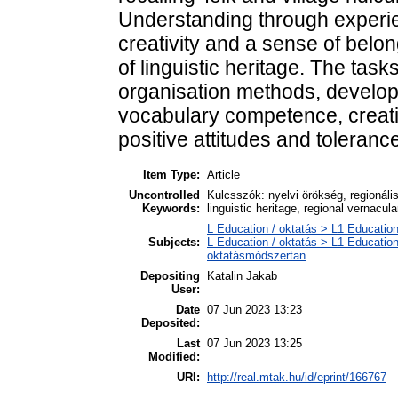
Understanding through experie
creativity and a sense of belo
of linguistic heritage. The task
organisation methods, develop
vocabulary competence, creativ
positive attitudes and toleranc
Item Type:
Article
Uncontrolled
Kulcsszók: nyelvi örökség, regionáli
Keywords:
linguistic heritage, regional vernacul
L Education / oktatás > L1 Education
Subjects:
L Education / oktatás > L1 Education
oktatásmódszertan
Depositing
Katalin Jakab
User:
Date
07 Jun 2023 13:23
Deposited:
Last
07 Jun 2023 13:25
Modified:
URI:
http://real.mtak.hu/id/eprint/166767