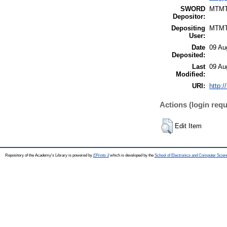
SWORD
MTM
Depositor:
Depositing
MTM
User:
Date
09 Au
Deposited:
Last
09 Au
Modified:
URI:
http:/
Actions (login requ
Edit Item
Repository of the Academy's Library is powered by
EPrints 3
which is developed by the
School of Electronics and Computer Scien