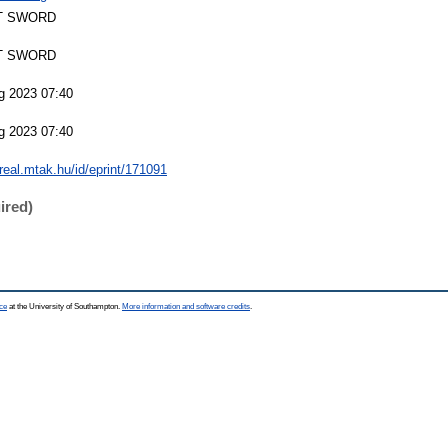
T SWORD
T SWORD
g 2023 07:40
g 2023 07:40
/real.mtak.hu/id/eprint/171091
ired)
ce
at the University of Southampton.
More information and software credits
.