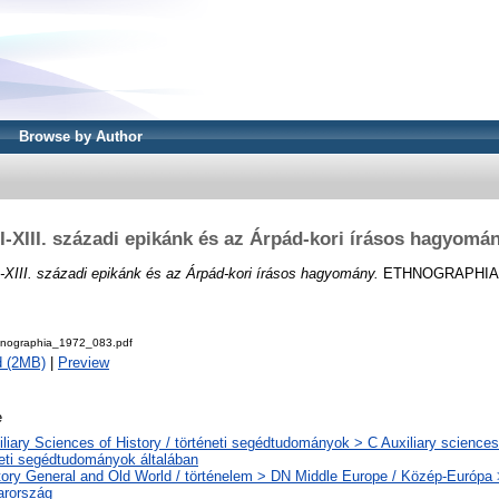
Browse by Author
I-XIII. századi epikánk és az Árpád-kori írásos hagyomá
-XIII. századi epikánk és az Árpád-kori írásos hagyomány.
ETHNOGRAPHIA, 83
hnographia_1972_083.pdf
d (2MB)
|
Preview
e
liary Sciences of History / történeti segédtudományok > C Auxiliary sciences 
neti segédtudományok általában
tory General and Old World / történelem > DN Middle Europe / Közép-Európa
rország