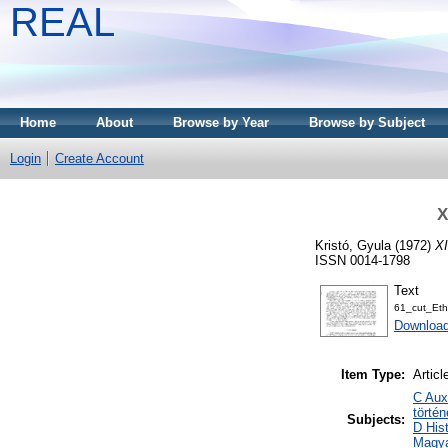
REAL
Home
About
Browse by Year
Browse by Subject
Login
Create Account
X
Kristó, Gyula
(1972)
XI
ISSN 0014-1798
Text
61_cut_Et
Downloa
Item Type:
Articl
C Auxi
törté
Subjects:
D His
Magya