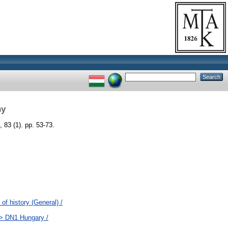
ny
 (1). pp. 53-73.
of history (General) /
 > DN1 Hungary /