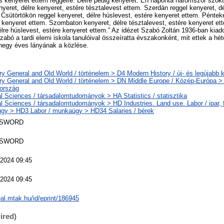
és kenyeret ettem reggelre. Délre pedig kenyeret. Én naponta háromszor szo
nyeret, délre kenyeret, estére tésztalevest ettem. Szerdán reggel kenyeret, dé
 Csütörtökön reggel kenyeret, délre húslevest, estére kenyeret ettem. Péntek
e kenyeret ettem. Szombaton kenyeret, délre tésztalevest, estére kenyeret e
élre húslevest, estére kenyeret ettem.” Az idézet Szabó Zoltán 1936-ban kiadot
Szabó a tardi elemi iskola tanulóival összeíratta évszakonként, mit ettek a hét
negy éves lányának a közlése.
ry General and Old World / történelem > D4 Modern History / új- és legújabb k
ry General and Old World / történelem > DN Middle Europe / Közép-Európa >
ország
l Sciences / társadalomtudományok > HA Statistics / statisztika
l Sciences / társadalomtudományok > HD Industries. Land use. Labor / ipar, 
gy > HD3 Labor / munkaügy > HD34 Salaries / bérek
 SWORD
 SWORD
 2024 09:45
 2024 09:45
real.mtak.hu/id/eprint/186945
ired)