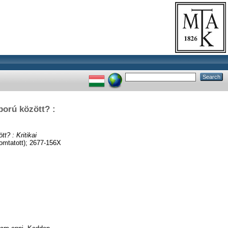
ború között? :
t? : Kritikai
mtatott); 2677-156X