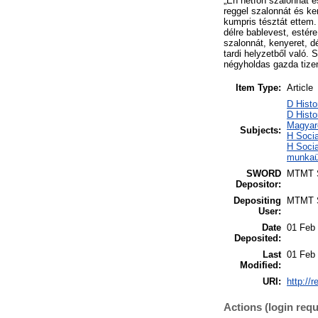
„Én hétfőn szalonnát 
reggel szalonnát és ke
kumpris tésztát ettem.
délre bablevest, estér
szalonnát, kenyeret, d
tardi helyzetből való. 
négyholdas gazda tize
Item Type:
Article
D Histo
D Histo
Magyar
Subjects:
H Socia
H Socia
munkaü
SWORD
MTMT
Depositor:
Depositing
MTMT
User:
Date
01 Feb
Deposited:
Last
01 Feb
Modified:
URI:
http://
Actions (login requ