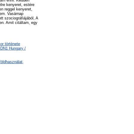
ktam enni. Kedden
lre kenyeret, estére
en reggel kenyeret,
ttem. Vasárnap
t szociográfiájából, A
en. Amit citáltam, egy
or története
 DN1 Hungary /
földhasználat,