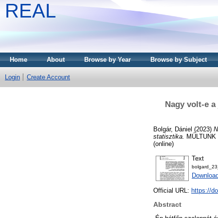
REAL
Home
About
Browse by Year
Browse by Subject
Login
Create Account
Nagy volt-e a
Bolgár, Dániel
(2023)
N
statisztika.
MÚLTUNK - 
(online)
Text
bolgard_23
Download
Official URL:
https://d
Abstract