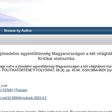
Browse by Author
 jövedelmi egyenlőtlenség Magyarországon a két világhá
Kritikai statisztika
agy volt-e a jövedelmi egyenlőtlenség Magyarországon a két világháború közöt
POLITIKATÖRTÉNETI FOLYÓIRAT, 68 (4). pp. 45-94. ISSN 0864-960X (nyo
_4.pdf
 (747kB)
|
Preview
oi.org/10.56944/multunk.2023.4.2