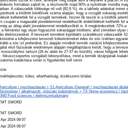
lesztését tűztük ki célul, amelyek meg tudják állni a helyüket a piacon. A vi
rdezés formában zajlott le, a résztvevők majd 80%-a nyitottnak mondta mag
atban. A válaszadók többsége nő volt (82,8 %), és a lakhely adatokat méret s
 jutottunk a kitöltött kérdőívek száma alapján, hogy a vizsgált sokaság eseté
ését keltetették fel a vizsgált termékek, hiszen ők teszik ki a kitöltők jelen
 csupán a magasabb jövedelemmel rendelkezők érdeklődését kelthetik fel a
 még az átlag alatti jövedelemmel rendelkezőkét is. A megkérdezettek 72%-a
lt a felmérést egy olyan fogyasztói sokasággal kitöltetni, ahol zömében olya
án élelmiszereket. A tervezett terméket kipróbálni szándékozó válaszadók 5
kóstolná a kifejleszteni tervezett köleskrémeket édes és sós ízekben egyará
kább a sós ízt preferálná. Ez alapján mindkét termék variáció kifejlesztéséne
sgálat első fázisának eredményei alapján megállapításra került, hogy a tervez
b korosztályhoz tartozó (26 év alatti és 27-37 év közötti), városi hölgyek lehe
.: fókuszcsoportos vizsgálat) lebonyolítása, mind a termék dizájnjának kialak
csatorna kialakítása során is figyelembe kell venni.
ticle
rmékfejlesztés; köles; eltarthatóság; érzékszervi bírálat;
Agriculture / mezőgazdaság > S1 Agriculture (General) / mezőgazdaság által
Technology / alkalmazott, műszaki tudományok > TX Home economics / házt
840 Food sciences / élelmiszertudomány
TMT SWORD
TMT SWORD
 Apr 2024 09:07
 Apr 2024 09:07