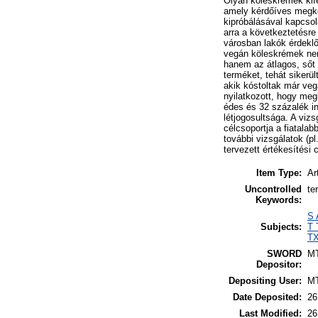
Olyan köleskrémek kifej
amely kérdőíves megké
kipróbálásával kapcsol
arra a következtetésre
városban lakók érdeklőd
vegán köleskrémek nem
hanem az átlagos, sőt
terméket, tehát sikerü
akik kóstoltak már veg
nyilatkozott, hogy meg
édes és 32 százalék in
létjogosultsága. A viz
célcsoportja a fiatalab
további vizsgálatok (pl
tervezett értékesítési 
Item Type:
Ar
Uncontrolled
te
Keywords:
S 
Subjects:
T 
TX
SWORD
M
Depositor:
Depositing User:
M
Date Deposited:
26
Last Modified:
26