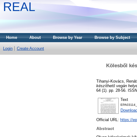
REAL
Home
About
Browse by Year
Browse by Subject
Login
Create Account
Kölesből kés
Tihanyi-Kovács, Renát
készíthető vegán helyet
64 (1). pp. 28-56. IS
Text
EPA03114_
Download
Official URL:
https://
Abstract