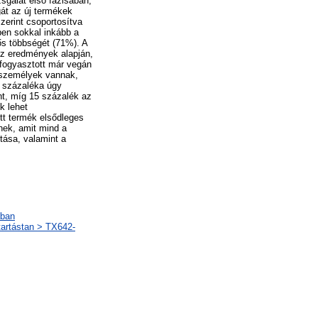
zsgálat első fázisában,
át az új termékek
zerint csoportosítva
ben sokkal inkább a
tős többségét (71%). A
z eredmények alapján,
 fogyasztott már vegán
n személyek vannak,
2 százaléka úgy
nt, míg 15 százalék az
k lehet
ett termék elsődleges
tnek, amit mind a
ítása, valamint a
ában
artástan > TX642-