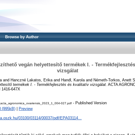
Browse by Author
zíthető vegán helyettesítő termékek I. - Termékfejlesztés 
vizsgálat
a
and
Hanczné Lakatos, Erika
and
Handl, Karola
and
Németh-Torkos, Anett S
tesítő termékek I. - Termékfejlesztés és kvalitatív vizsgálat.
ACTA AGRONO
SN 1416-647X
- Published Version
acta_agronomica_ovariensis_2023_1_004-027.pdf
 (995kB)
|
Preview
epa.oszk.hu/03100/03114/00037/pdf/EPA03114...