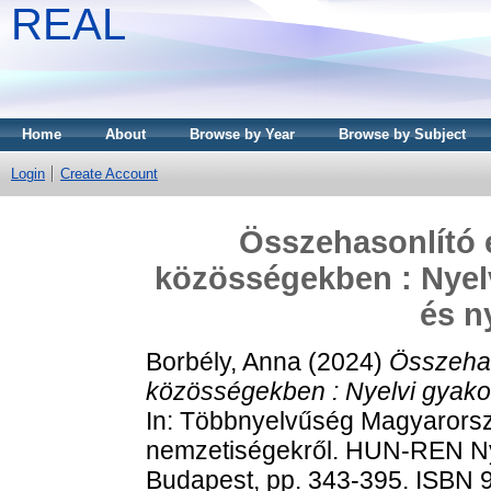
REAL
Home
About
Browse by Year
Browse by Subject
Login
Create Account
Összehasonlító 
közösségekben : Nyelv
és n
Borbély, Anna
(2024)
Összehas
közösségekben : Nyelvi gyakorl
In: Többnyelvűség Magyarorszá
nemzetiségekről. HUN-REN Ny
Budapest, pp. 343-395. ISBN 