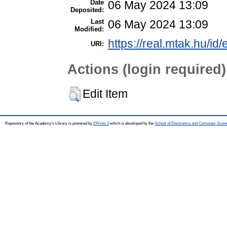
Date
06 May 2024 13:09
Deposited:
Last
06 May 2024 13:09
Modified:
https://real.mtak.hu/id
URI:
Actions (login required)
Edit Item
Repository of the Academy's Library is powered by
EPrints 3
which is developed by the
School of Electronics and Computer Scien