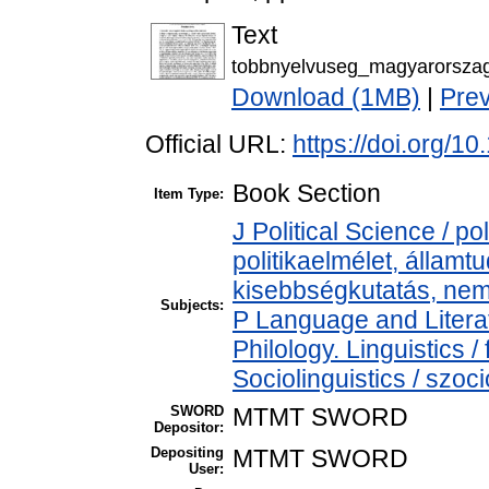
Text
tobbnyelvuseg_magyarorszag
Download (1MB)
|
Pre
Official URL:
https://doi.org/
Book Section
Item Type:
J Political Science / pol
politikaelmélet, állam
kisebbségkutatás, nem
Subjects:
P Language and Literat
Philology. Linguistics /
Sociolinguistics / szoci
SWORD
MTMT SWORD
Depositor:
Depositing
MTMT SWORD
User: