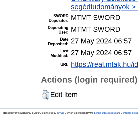
segédtudományok > C
SWORD
MTMT SWORD
Depositor:
Depositing
MTMT SWORD
User:
Date
27 May 2024 06:57
Deposited:
Last
27 May 2024 06:57
Modified:
https://real.mtak.hu/
URI:
Actions (login required)
Edit Item
Repository of the Academy's Library is powered by
EPrints 3
which is developed by the
School of Electronics and Computer Scien