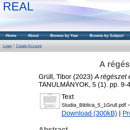
REAL
Home
About
Browse by Year
Browse by Subject
Login
Create Account
A régés
Grüll, Tibor
(2023)
A régészet é
TANULMÁNYOK, 5 (1). pp. 9-4
Text
-
Studia_Biblica_5_1Grull.pdf
Download (300kB)
|
Pr
Abstract