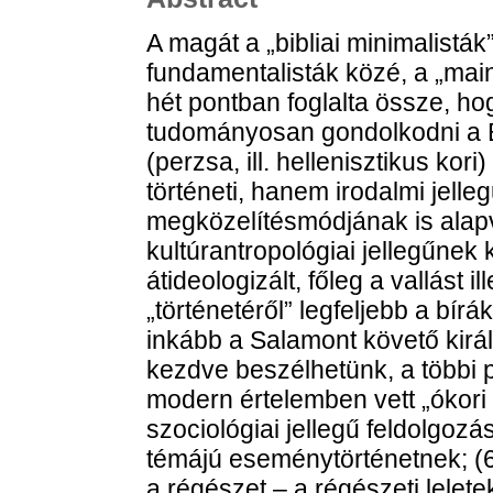
A magát a „bibliai minimalistá
fundamentalisták közé, a „mai
hét pontban foglalta össze, ho
tudományosan gondolkodni a Bib
(perzsa, ill. hellenisztikus ko
történeti, hanem irodalmi jelleg
megközelítésmódjának is alapve
kultúrantropológiai jellegűnek k
átideologizált, főleg a vallást i
„történetéről” legfeljebb a bírá
inkább a Salamont követő királ
kezdve beszélhetünk, a többi pu
modern értelemben vett „ókori
szociológiai jellegű feldolgozás
témájú eseménytörténetnek; (6)
a régészet – a régészeti lelet