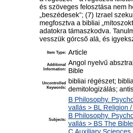
és szöveges felosztása nem hel
„beszédesek”; (7) Izrael szekulá
megfosztva a bibliai „mítoszoktó
adatokra támaszkodva. Tanulm
vesszük górcső alá, és igyeksz
Article
Item Type:
Angol nyelvű absztrak
Additional
Information:
Bible
bibliai régészet; bibli
Uncontrolled
Keywords:
demitologizálás; anti
B Philosophy. Psycholo
vallás > BL Religion /
B Philosophy. Psycholo
Subjects:
vallás > BS The Bible 
C Auxiliary Sciences o