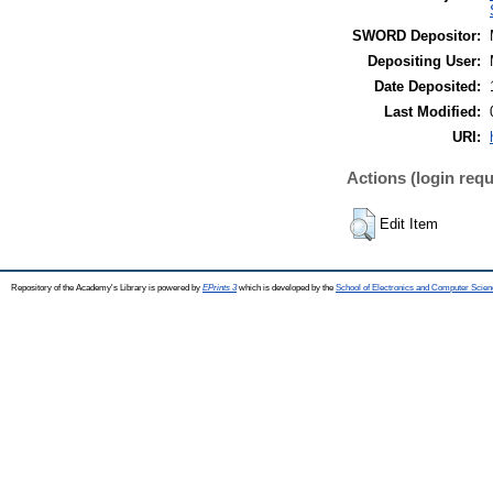
SWORD Depositor:
Depositing User:
Date Deposited:
Last Modified:
URI:
Actions (login requ
Edit Item
Repository of the Academy's Library is powered by
EPrints 3
which is developed by the
School of Electronics and Computer Scien