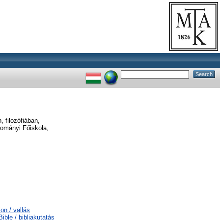
, filozófiában,
dományi Főiskola,
on / vallás
ible / bibliakutatás