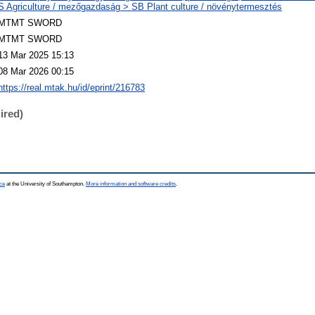
S Agriculture / mezőgazdaság > SB Plant culture / növénytermesztés
MTMT SWORD
MTMT SWORD
13 Mar 2025 15:13
08 Mar 2026 00:15
https://real.mtak.hu/id/eprint/216783
ired)
ce
at the University of Southampton.
More information and software credits
.