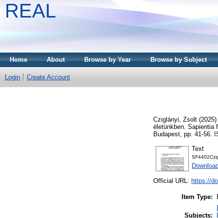
REAL
Home
About
Browse by Year
Browse by Subject
Login
Create Account
Cziglányi, Zsolt
(2025
életünkben. Sapientia 
Budapest, pp. 41-56.
Text
SF4402Czig
Download
Official URL:
https://d
Item Type:
Subjects: