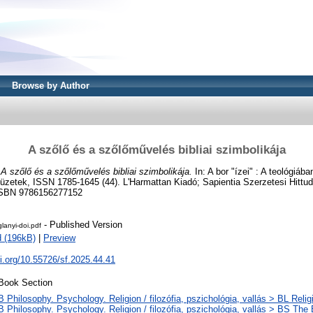
Browse by Author
A szőlő és a szőlőművelés bibliai szimbolikája
)
A szőlő és a szőlőművelés bibliai szimbolikája.
In: A bor "ízei" : A teológiában
füzetek, ISSN 1785-1645 (44). L'Harmattan Kiadó; Sapientia Szerzetesi Hittu
 ISBN 9786156277152
- Published Version
lanyi-doi.pdf
 (196kB)
|
Preview
oi.org/10.55726/sf.2025.44.41
Book Section
B Philosophy. Psychology. Religion / filozófia, pszichológia, vallás > BL Religi
B Philosophy. Psychology. Religion / filozófia, pszichológia, vallás > BS The B