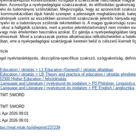
yelvtanárképzés kontextusában vizsgálja a szakszavak használatát magyar ha
ben. Azonosítja a nyelvpedagógiai szakszavakat, és előfordulási gyakoriság
yelvi és tudományos szólistákban. Megvizsgálja, hogy az azonosított szaks
 kommunikációban rájuk háruló szerepet: a jelenségek meghatározását, kateg
edmények szerint az esszékben azonosított szakszavak jelentős hányada e
nyelvi és a tudományos szólisták tekintetében is. A magas gyakoriságú szav
 okoz a hallgatók számára, mert a pontos jelentéstartományt nem minden eset
vagy más értelemben használva azokat. Ez gátolja a nyelvpedagógiában tárg
elmezését. Mivel a szakszavak pontos alkalmazása nélkülözhetetlen a haté
n, erre a nyelvpedagógiai szaktárgyak keretein belül is célszerű kiemelt fig
ticle
ngol nyelvtanárképzés, diszciplína-specifikus szakszó, szógyakoriság, definí
 Education / oktatás > L1 Education (General) / oktatás általában
 Education / oktatás > LB Theory and practice of education / oktatás elmélete
B2300 Higher Education / felsőoktatás
 Language and Literature / nyelvészet és irodalom > P0 Philology. Linguistics /
 Language and Literature / nyelvészet és irodalom > PE English / anglisztika
TMT SWORD
TMT SWORD
1 Apr 2026 09:01
1 Apr 2026 09:01
ttps://real.mtak.hu/id/eprint/237239