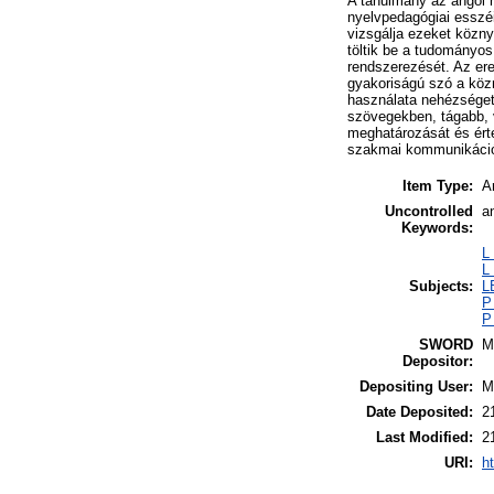
A tanulmány az angol n
nyelvpedagógiai esszéi
vizsgálja ezeket közn
töltik be a tudományos
rendszerezését. Az er
gyakoriságú szó a köz
használata nehézséget
szövegekben, tágabb, 
meghatározását és ért
szakmai kommunikációba
Item Type:
Ar
Uncontrolled
a
Keywords:
L
L
Subjects:
L
P
P
SWORD
M
Depositor:
Depositing User:
M
Date Deposited:
2
Last Modified:
2
URI:
h