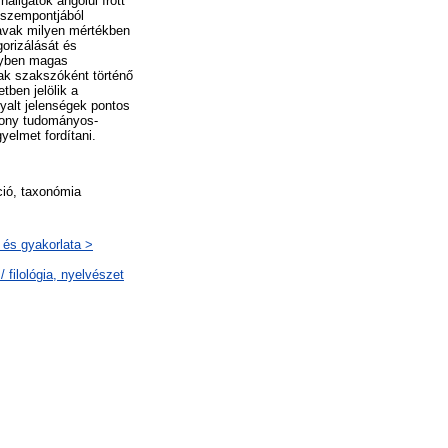
llgatók angolul írott
 szempontjából
zavak milyen mértékben
orizálását és
gyben magas
ak szakszóként történő
ben jelölik a
yalt jelenségek pontos
kony tudományos-
yelmet fordítani.
ció, taxonómia
 és gyakorlata >
 filológia, nyelvészet