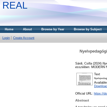
REAL
Home
About
Browse by Year
Browse by Subject
Login
Create Account
Nyelvpedagógia
Sárdi, Csilla
(2024)
Nye
esszéiben.
MODERN NYE
Text
Nyelvpedago
Availabl
Download
Official URL:
https://d
Abstract