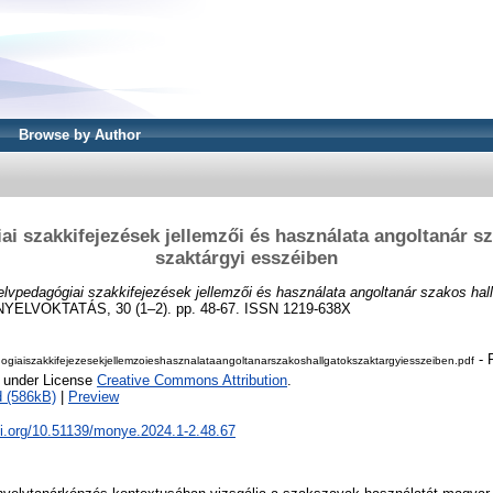
Browse by Author
i szakkifejezések jellemzői és használata angoltanár s
szaktárgyi esszéiben
lvpedagógiai szakkifejezések jellemzői és használata angoltanár szakos hal
LVOKTATÁS, 30 (1–2). pp. 48-67. ISSN 1219-638X
- 
giaiszakkifejezesekjellemzoieshasznalataangoltanarszakoshallgatokszaktargyiesszeiben.pdf
e under License
Creative Commons Attribution
.
 (586kB)
|
Preview
oi.org/10.51139/monye.2024.1-2.48.67