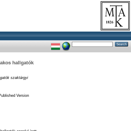
zakos hallgatók
lgatók szaktárgyi
Published Version