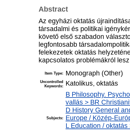
Abstract
Az egyházi oktatás újraindítá
társadalmi és politikai igényké
követő első szabadon választo
legfontosabb társadalompoliti
felekezetek oktatás helyzeténe
kapcsolatos problémákról lesz
Monograph (Other)
Item Type:
Uncontrolled
Katolikus, oktatás
Keywords:
B Philosophy. Psycholo
vallás > BR Christian
D History General an
Europe / Közép-Euró
Subjects:
L Education / oktatás 