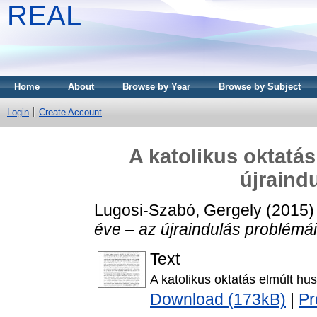
REAL
Home
About
Browse by Year
Browse by Subject
Login
Create Account
A katolikus oktatás
újraind
Lugosi-Szabó, Gergely
(2015
éve – az újraindulás problémái
Text
A katolikus oktatás elmúlt hu
Download (173kB)
|
Pr