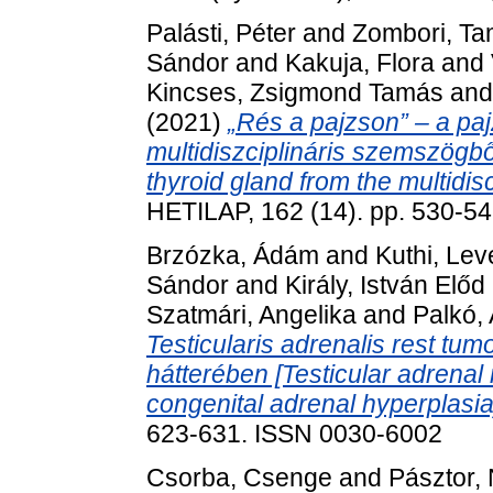
Palásti, Péter
and
Zombori, T
Sándor
and
Kakuja, Flora
and
Kincses, Zsigmond Tamás
an
(2021)
„Rés a pajzson” – a pa
multidiszciplináris szemszögből
thyroid gland from the multidisc
HETILAP, 162 (14). pp. 530-5
Brzózka, Ádám
and
Kuthi, Lev
Sándor
and
Király, István Előd
Szatmári, Angelika
and
Palkó,
Testicularis adrenalis rest tum
hátterében [Testicular adrenal
congenital adrenal hyperplasia
623-631. ISSN 0030-6002
Csorba, Csenge
and
Pásztor, 