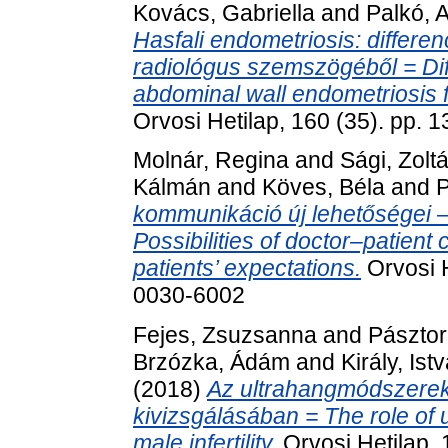
Kovács, Gabriella
and
Palkó, 
Hasfali endometriosis: differe
radiológus szemszögéből = Diff
abdominal wall endometriosis fr
Orvosi Hetilap, 160 (35). pp.
Molnár, Regina
and
Sági, Zolt
Kálmán
and
Köves, Béla
and
P
kommunikáció új lehetőségei –
Possibilities of doctor–patien
patients’ expectations.
Orvosi H
0030-6002
Fejes, Zsuzsanna
and
Pásztor
Brzózka, Ádám
and
Király, Ist
(2018)
Az ultrahangmódszerek
kivizsgálásában = The role of u
male infertility.
Orvosi Hetilap,