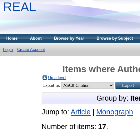
REAL
Home
About
Browse by Year
Browse by Subject
Login
Create Account
Items where Autho
Up a level
Export as
Group by:
It
Jump to:
Article
|
Monograph
Number of items:
17
.