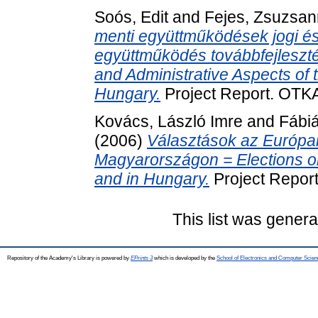
Soós, Edit
and
Fejes, Zsuzsa
menti együttműködések jogi és
együttműködés továbbfejleszté
and Administrative Aspects of
Hungary.
Project Report. OTK
Kovács, László Imre
and
Fábi
(2006)
Választások az Európai
Magyarországon = Elections on
and in Hungary.
Project Repor
This list was gener
Repository of the Academy's Library is powered by
EPrints 3
which is developed by the
School of Electronics and Computer Scien