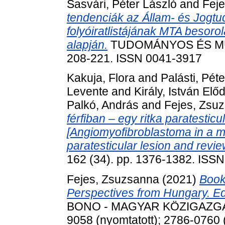
Sasvári, Péter László
and
Fej
tendenciák az Állam- és Jog
folyóiratlistájának MTA besoro
alapján.
TUDOMÁNYOS ÉS MŰSZ
208-221. ISSN 0041-3917
Kakuja, Flora
and
Palásti, Péte
Levente
and
Király, István Elő
Palkó, András
and
Fejes, Zsu
férfiban – egy ritka paratesticu
[Angiomyofibroblastoma in a ma
paratesticular lesion and review
162 (34). pp. 1376-1382. ISS
Fejes, Zsuzsanna
(2021)
Book
Perspectives from Hungary. Ed
BONO - MAGYAR KÖZIGAZGATÁS
9058 (nyomtatott); 2786-0760 