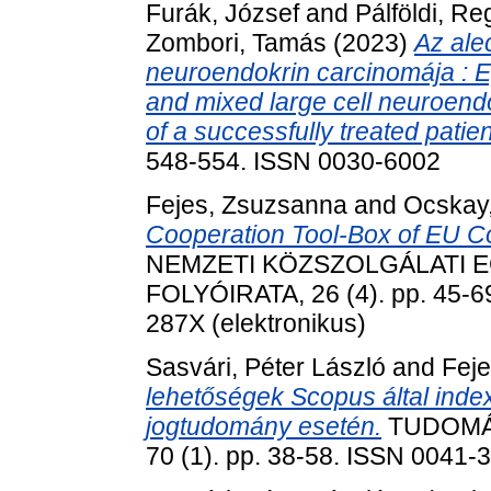
Furák, József
and
Pálföldi, Re
Zombori, Tamás
(2023)
Az ale
neuroendokrin carcinomája : E
and mixed large cell neuroendo
of a successfully treated patien
548-554. ISSN 0030-6002
Fejes, Zsuzsanna
and
Ocskay
Cooperation Tool-Box of EU Co
NEMZETI KÖZSZOLGÁLATI
FOLYÓIRATA, 26 (4). pp. 45-69
287X (elektronikus)
Sasvári, Péter László
and
Fej
lehetőségek Scopus által index
jogtudomány esetén.
TUDOMÁN
70 (1). pp. 38-58. ISSN 0041-