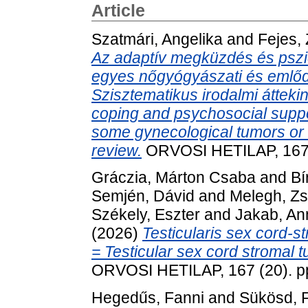
Article
Szatmári, Angelika
and
Fejes,
Az adaptív megküzdés és pszi
egyes nőgyógyászati és emlőd
Szisztematikus irodalmi átteki
coping and psychosocial suppor
some gynecological tumors or b
review.
ORVOSI HETILAP, 167 
Gráczia, Márton Csaba
and
Bí
Semjén, Dávid
and
Melegh, Z
Székely, Eszter
and
Jakab, An
(2026)
Testicularis sex cord-s
= Testicular sex cord stromal t
ORVOSI HETILAP, 167 (20). p
Hegedűs, Fanni
and
Sükösd, 