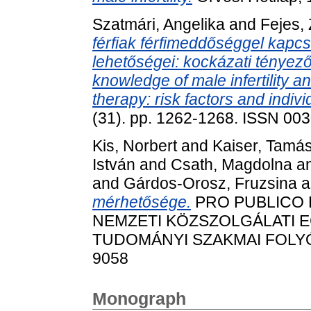
Szatmári, Angelika
and
Fejes,
férfiak férfimeddőséggel kapc
lehetőségei: kockázati tényez
knowledge of male infertility an
therapy: risk factors and indiv
(31). pp. 1262-1268. ISSN 00
Kis, Norbert
and
Kaiser, Tamá
István
and
Csath, Magdolna
a
and
Gárdos-Orosz, Fruzsina
a
mérhetősége.
PRO PUBLICO 
NEMZETI KÖZSZOLGÁLATI 
TUDOMÁNYI SZAKMAI FOLYÓIRA
9058
Monograph