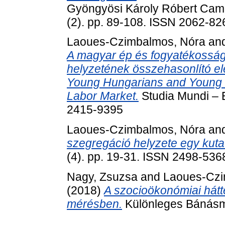
Gyöngyösi Károly Róbert Cam
(2). pp. 89-108. ISSN 2062-826
Laoues-Czimbalmos, Nóra
an
A magyar ép és fogyatékosságg
helyzetének összehasonlító el
Young Hungarians and Young Hu
Labor Market.
Studia Mundi – E
2415-9395
Laoues-Czimbalmos, Nóra
an
szegregáció helyzete egy kuta
(4). pp. 19-31. ISSN 2498-536
Nagy, Zsuzsa
and
Laoues-Czi
(2018)
A szocioökonómiai hát
mérésben.
Különleges Bánásmó