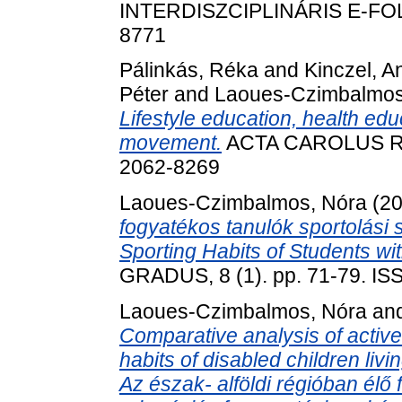
INTERDISZCIPLINÁRIS E-FOLYÓ
8771
Pálinkás, Réka
and
Kinczel, A
Péter
and
Laoues-Czimbalmos
Lifestyle education, health ed
movement.
ACTA CAROLUS ROB
2062-8269
Laoues-Czimbalmos, Nóra
(2
fogyatékos tanulók sportolási 
Sporting Habits of Students wit
GRADUS, 8 (1). pp. 71-79. I
Laoues-Czimbalmos, Nóra
an
Comparative analysis of activ
habits of disabled children livi
Az észak- alföldi régióban élő