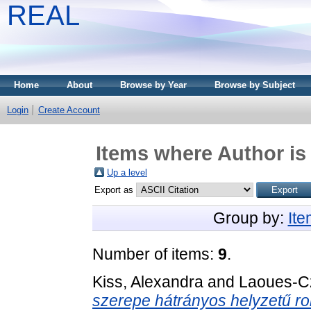
REAL
Home
About
Browse by Year
Browse by Subject
Login
Create Account
Items where Author is
Up a level
Export as
Group by:
It
Number of items:
9
.
Kiss, Alexandra
and
Laoues-C
szerepe hátrányos helyzetű r