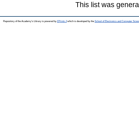
This list was gener
Repository of the Academy's Library is powered by
EPrints 3
which is developed by the
School of Electronics and Computer Scien