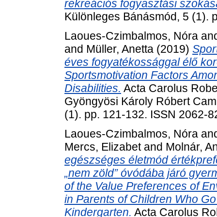
rekreációs fogyasztási szoká
Különleges Bánásmód, 5 (1). 
Laoues-Czimbalmos, Nóra
an
and
Müller, Anetta
(2019)
Spor
éves fogyatékossággal élő kor
Sportsmotivation Factors Amon
Disabilities.
Acta Carolus Robe
Gyöngyösi Károly Róbert Cam
(1). pp. 121-132. ISSN 2062-82
Laoues-Czimbalmos, Nóra
an
Mercs, Elizabet
and
Molnár, A
egészséges életmód értékprefe
„nem zöld” óvódába járó gyer
of the Value Preferences of En
in Parents of Children Who G
Kindergarten.
Acta Carolus Ro