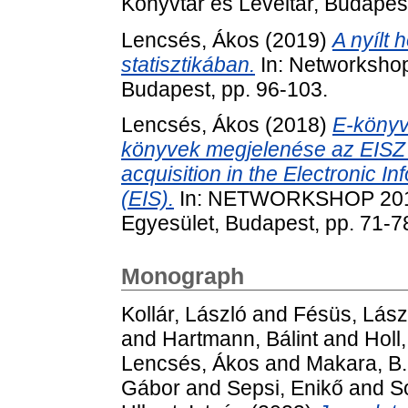
Könyvtár és Levéltár, Budape
Lencsés, Ákos
(2019)
A nyílt 
statisztikában.
In: Networksh
Budapest, pp. 96-103.
Lencsés, Ákos
(2018)
E-könyv
könyvek megjelenése az EISZ
acquisition in the Electronic 
(EIS).
In: NETWORKSHOP 2018
Egyesület, Budapest, pp. 71-7
Monograph
Kollár, László
and
Fésüs, Lász
and
Hartmann, Bálint
and
Holl
Lencsés, Ákos
and
Makara, B
Gábor
and
Sepsi, Enikő
and
S