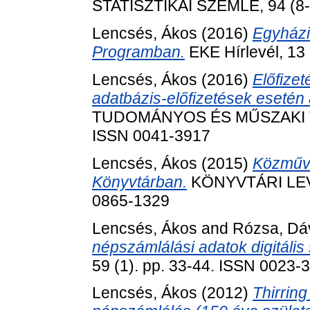
STATISZTIKAI SZEMLE, 94 (8-
Lencsés, Ákos
(2016)
Egyházi
Programban.
EKE Hírlevél, 13
Lencsés, Ákos
(2016)
Előfize
adatbázis-előfizetések eseté
TUDOMÁNYOS ÉS MŰSZAKI TÁJ
ISSN 0041-3917
Lencsés, Ákos
(2015)
Közműve
Könyvtárban.
KÖNYVTÁRI LEVEL
0865-1329
Lencsés, Ákos
and
Rózsa, Dá
népszámlálási adatok digitális 
59 (1). pp. 33-44. ISSN 0023-
Lencsés, Ákos
(2012)
Thirrin