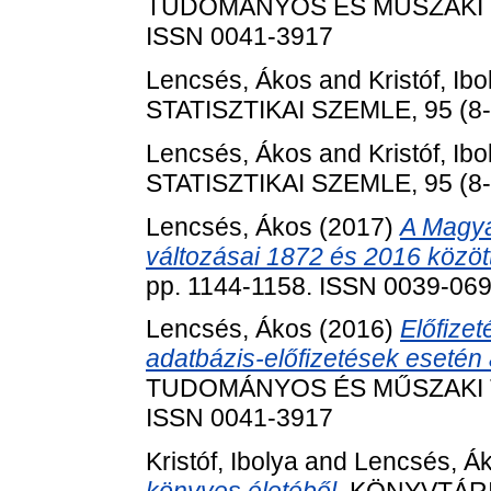
TUDOMÁNYOS ÉS MŰSZAKI TÁJ
ISSN 0041-3917
Lencsés, Ákos
and
Kristóf, Ibo
STATISZTIKAI SZEMLE, 95 (8-
Lencsés, Ákos
and
Kristóf, Ibo
STATISZTIKAI SZEMLE, 95 (8-
Lencsés, Ákos
(2017)
A Magya
változásai 1872 és 2016 között
pp. 1144-1158. ISSN 0039-06
Lencsés, Ákos
(2016)
Előfize
adatbázis-előfizetések eseté
TUDOMÁNYOS ÉS MŰSZAKI TÁJ
ISSN 0041-3917
Kristóf, Ibolya
and
Lencsés, Á