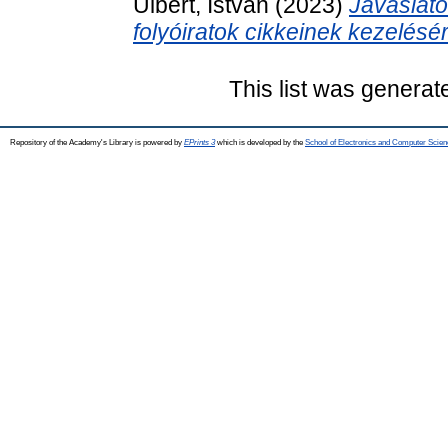
Ulbert, István
(2023)
Javaslato
folyóiratok cikkeinek kezelésér
This list was genera
Repository of the Academy's Library is powered by
EPrints 3
which is developed by the
School of Electronics and Computer Scien