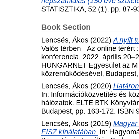
népszámlálás (150 éve születet
STATISZTIKA, 52 (1). pp. 87-9
Book Section
Lencsés, Ákos
(2022)
A nyílt
Valós térben - Az online térér
konferencia. 2022. április 20–
HUNGARNET Egyesület az MTA
közreműködésével, Budapest, 
Lencsés, Ákos
(2020)
Határon
In: Információközvetítés és kö
hálózatok. ELTE BTK Könyvtár-
Budapest, pp. 163-172. ISBN
Lencsés, Ákos
(2019)
Magyar 
EISZ kínálatában.
In: Hagyomá