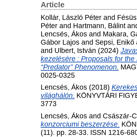
Article
Kollár, László Péter
and
Fésüs
Péter
and
Hartmann, Bálint
an
Lencsés, Ákos
and
Makara, G
Gábor Lajos
and
Sepsi, Enikő
and
Ulbert, István
(2024)
Javas
kezelésére : Proposals for th
“Predator” Phenomenon.
MAGY
0025-0325
Lencsés, Ákos
(2018)
Kerekes
világhálón.
KÖNYVTÁRI FIGYELŐ
3773
Lencsés, Ákos
and
Császár-Cs
konzorciumi beszerzése.
KÖN
(11). pp. 28-33. ISSN 1216-68