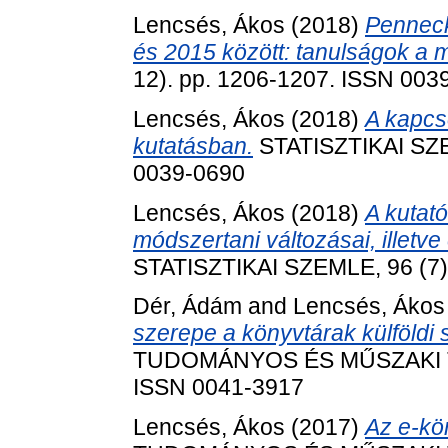
Lencsés, Ákos
(2018)
Penneck
és 2015 között: tanulságok a m
12). pp. 1206-1207. ISSN 003
Lencsés, Ákos
(2018)
A kapcs
kutatásban.
STATISZTIKAI SZEM
0039-0690
Lencsés, Ákos
(2018)
A kutat
módszertani változásai, illetv
STATISZTIKAI SZEMLE, 96 (7)
Dér, Ádám
and
Lencsés, Ákos
szerepe a könyvtárak külföldi
TUDOMÁNYOS ÉS MŰSZAKI TÁJ
ISSN 0041-3917
Lencsés, Ákos
(2017)
Az e-kön