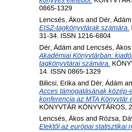
könyves életéből.
KÖNYVTÁRI L
0865-1329
Lencsés, Ákos
and
Dér, Ádám
EISZ-tagkönyvtárak számára.
31-34. ISSN 1216-6804
Dér, Ádám
and
Lencsés, Ákos
Akadémiai Könyvtárban: kiad
tagkönyvtárai számára.
KÖNYVT
14. ISSN 0865-1329
Bilicsi, Erika
and
Dér, Ádám
a
Acces támogatásának közép-e
konferencia az MTA Könyvtár 
KÖNYVTÁR KÖNYVTÁROS, 25 (
Lencsés, Ákos
and
Rózsa, Dá
Elektől az európai statisztikai