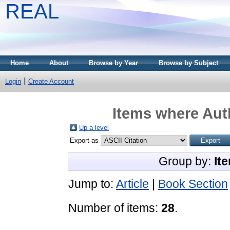
REAL
Home
About
Browse by Year
Browse by Subject
Login
Create Account
Items where Auth
Up a level
Export as
Group by:
It
Jump to:
Article
|
Book Section
Number of items:
28
.