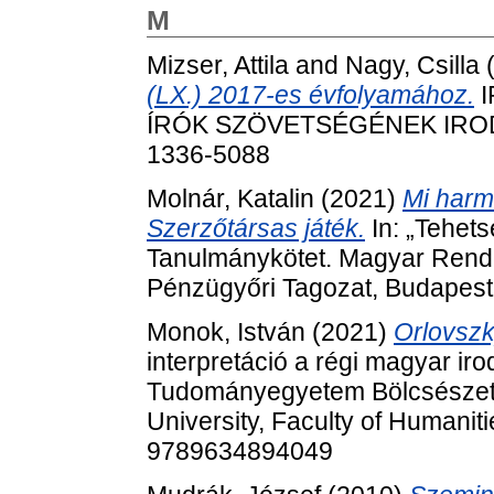
M
Mizser, Attila
and
Nagy, Csilla
(LX.) 2017-es évfolyamához.
I
ÍRÓK SZÖVETSÉGÉNEK IRODAL
1336-5088
Molnár, Katalin
(2021)
Mi harm
Szerzőtársas játék.
In: „Tehets
Tanulmánykötet. Magyar Rend
Pénzügyőri Tagozat, Budapest
Monok, István
(2021)
Orlovsz
interpretáció a régi magyar i
Tudományegyetem Bölcsészett
University, Faculty of Humanit
9789634894049