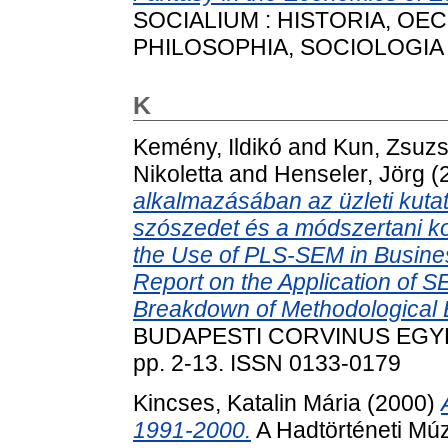
SOCIALIUM : HISTORIA, OE
PHILOSOPHIA, SOCIOLOGIA (4
K
Kemény, Ildikó
and
Kun, Zsuz
Nikoletta
and
Henseler, Jörg
(
alkalmazásában az üzleti kuta
szószedet és a módszertani ko
the Use of PLS-SEM in Busine
Report on the Application of 
Breakdown of Methodological B
BUDAPESTI CORVINUS EGYET
pp. 2-13. ISSN 0133-0179
Kincses, Katalin Mária
(2000)
1991-2000.
A Hadtörténeti Múz