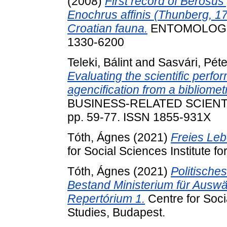
(2008)
First record of Berosu
Enochrus affinis (Thunberg, 17
Croatian fauna.
ENTOMOLOGIA 
1330-6200
Teleki, Bálint
and
Sasvári, Péte
Evaluating the scientific perfo
agencification from a bibliomet
BUSINESS-RELATED SCIENTI
pp. 59-77. ISSN 1855-931X
Tóth, Ágnes
(2021)
Freies Leb
for Social Sciences Institute f
Tóth, Ágnes
(2021)
Politische
Bestand Ministerium für Ausw
Repertórium 1.
Centre for Socia
Studies, Budapest.