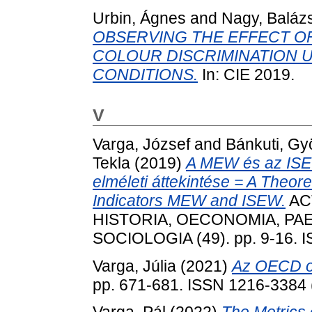
Urbin, Ágnes
and
Nagy, Baláz
OBSERVING THE EFFECT O
COLOUR DISCRIMINATION 
CONDITIONS.
In: CIE 2019.
V
Varga, József
and
Bánkuti, Gy
Tekla
(2019)
A MEW és az ISEW
elméleti áttekintése = A Theor
Indicators MEW and ISEW.
AC
HISTORIA, OECONOMIA, PA
SOCIOLOGIA (49). pp. 9-16. 
Varga, Júlia
(2021)
Az OECD ok
pp. 671-681. ISSN 1216-3384 (