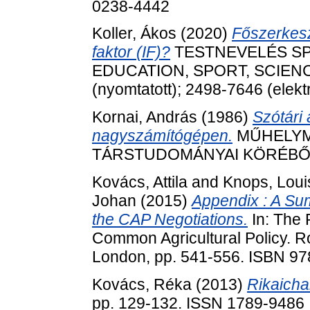
0238-4442
Koller, Ákos
(2020)
Főszerkesz
faktor (IF)?
TESTNEVELÉS SP
EDUCATION, SPORT, SCIENCE, 
(nyomtatott); 2498-7646 (elekt
Kornai, András
(1986)
Szótári
nagyszámítógépen.
MŰHELYM
TÁRSTUDOMÁNYAI KÖRÉBŐL (
Kovács, Attila
and
Knops, Loui
Johan
(2015)
Appendix : A Summ
the CAP Negotiations.
In: The 
Common Agricultural Policy. Ro
London, pp. 541-556. ISBN 9
Kovács, Réka
(2013)
Rikaicha
pp. 129-132. ISSN 1789-9486