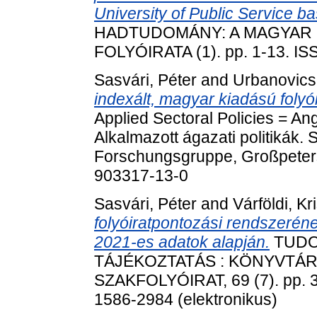
University of Public Service b
HADTUDOMÁNY: A MAGYAR
FOLYÓIRATA (1). pp. 1-13. I
Sasvári, Péter
and
Urbanovics
indexált, magyar kiadású folyó
Applied Sectoral Policies = An
Alkalmazott ágazati politikák. 
Forschungsgruppe, Großpeters
903317-13-0
Sasvári, Péter
and
Várföldi, Kr
folyóiratpontozási rendszerén
2021-es adatok alapján.
TUDO
TÁJÉKOZTATÁS : KÖNYVTÁ
SZAKFOLYÓIRAT, 69 (7). pp. 3
1586-2984 (elektronikus)