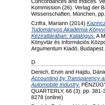
Concordances and Indices. Ver
Kommission (26). Verlag der 
Wissenschaften, München, pp
Czifra, Mariann
(2014)
Kazinc
Tudományos Akadémia Könyvtá
Kézirattárában: Katalógus.
A M
Könyvtár és Információs Közpon
Argumentum Kiadó, Budapest.
D
Denich, Ervin
and
Hajdu, Dáni
Accounting by Transparency an
Automobile Industry.
PÉNZÜGY
QUARTERLY, 66 (3). pp. 381-3
8278 (online)