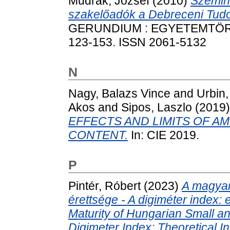
Mudrák, József
(2010)
Szeminá
szakelőadók a Debreceni Tu
GERUNDIUM : EGYETEMTÖRT
123-153. ISSN 2061-5132
N
Nagy, Balazs Vince
and
Urbin
Akos
and
Sipos, Laszlo
(2019
EFFECTS AND LIMITS OF A
CONTENT.
In: CIE 2019.
P
Pintér, Róbert
(2023)
A magyar 
érettsége - A digiméter index:
Maturity of Hungarian Small a
Digimeter Index: Theoretical In