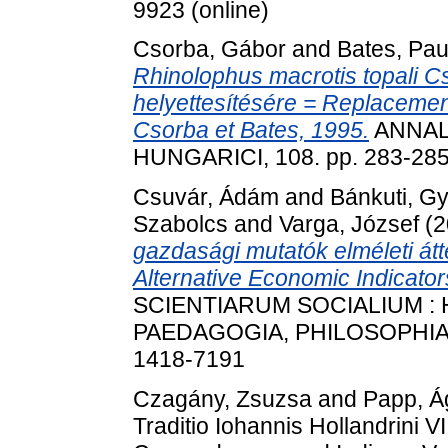
9923 (online)
Csorba, Gábor
and
Bates, Paul
Rhinolophus macrotis topali Cs
helyettesítésére = Replacemen
Csorba et Bates, 1995.
ANNAL
HUNGARICI, 108. pp. 283-285
Csuvár, Ádám
and
Bánkuti, G
Szabolcs
and
Varga, József
(2
gazdasági mutatók elméleti átt
Alternative Economic Indicato
SCIENTIARUM SOCIALIUM : 
PAEDAGOGIA, PHILOSOPHIA, 
1418-7191
Czagány, Zsuzsa
and
Papp, Á
Traditio Iohannis Hollandrini V