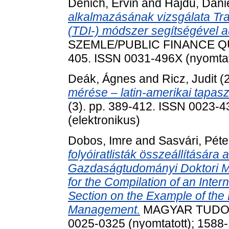
Denich, Ervin
and
Hajdu, Dáni
alkalmazásának vizsgálata Tr
(TDI-) módszer segítségével a
SZEMLE/PUBLIC FINANCE QUAR
405. ISSN 0031-496X (nyomtato
Deák, Ágnes
and
Ricz, Judit
(
mérése – latin-amerikai tapasz
(3). pp. 389-412. ISSN 0023-4
(elektronikus)
Dobos, Imre
and
Sasvári, Péte
folyóiratlisták összeállítására
Gazdaságtudományi Doktori Mi
for the Compilation of an Intern
Section on the Example of the
Management.
MAGYAR TUDOMÁN
0025-0325 (nyomtatott); 1588-