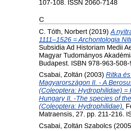
107-108. ISSN 2060-7148
C
C. Tóth, Norbert
(2019)
A nyit
1111–1526 = Archontologia Nitr
Subsidia Ad Historiam Medii A
Magyar Tudományos Akadémia 
Budapest. ISBN 978-963-508-
Csabai, Zoltán
(2003)
Ritka és
Magyarországon II. - A Beros
(Coleoptera: Hydrophilidae) = 
Hungary II. -The species of t
(Coleoptera: Hydrophilidae).
Fo
Matraensis, 27. pp. 211-216.
Csabai, Zoltán Szabolcs
(200