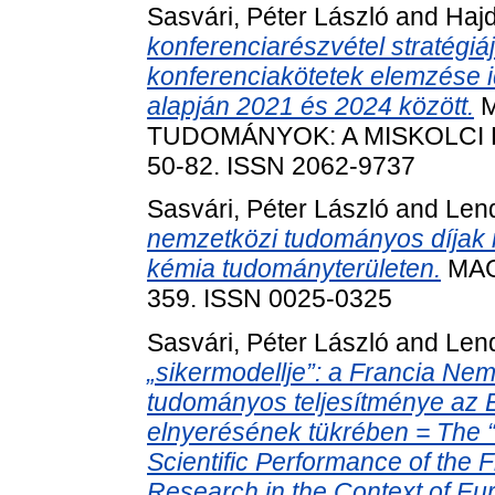
Sasvári, Péter László
and
Haj
konferenciarészvétel stratégi
konferenciakötetek elemzése 
alapján 2021 és 2024 között.
M
TUDOMÁNYOK: A MISKOLCI E
50-82. ISSN 2062-9737
Sasvári, Péter László
and
Lend
nemzetközi tudományos díjak n
kémia tudományterületen.
MAG
359. ISSN 0025-0325
Sasvári, Péter László
and
Lend
„sikermodellje”: a Francia Ne
tudományos teljesítménye az E
elnyerésének tükrében = The 
Scientific Performance of the F
Research in the Context of E