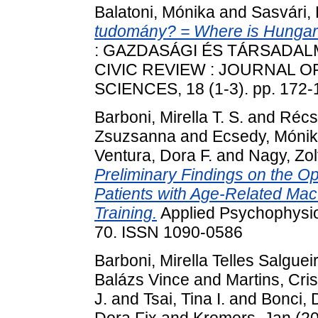
Balatoni, Mónika
and
Sasvári, 
tudomány? = Where is Hungar
: GAZDASÁGI ÉS TÁRSADAL
CIVIC REVIEW : JOURNAL 
SCIENCES, 18 (1-3). pp. 172
Barboni, Mirella T. S.
and
Récs
Zsuzsanna
and
Ecsedy, Móni
Ventura, Dora F.
and
Nagy, Zol
Preliminary Findings on the Op
Patients with Age-Related Ma
Training.
Applied Psychophysiol
70. ISSN 1090-0586
Barboni, Mirella Telles Salguei
Balázs Vince
and
Martins, Cri
J.
and
Tsai, Tina I.
and
Bonci, 
Dora Fix
and
Kremers, Jan
(2