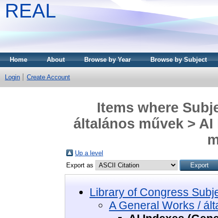
REAL
Home
About
Browse by Year
Browse by Subject
Login
Create Account
Items where Subje
általános művek > AI 
m
Up a level
Export as
Library of Congress Subj
A General Works / ál