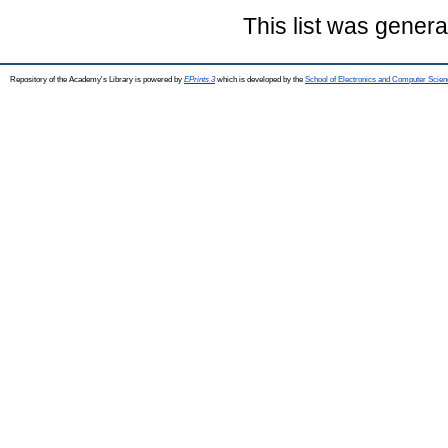
This list was gener
Repository of the Academy's Library is powered by
EPrints 3
which is developed by the
School of Electronics and Computer Scien