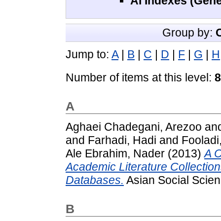
AI Indexes (Gene
Group by:
Jump to:
A
|
B
|
C
|
D
|
F
|
G
|
H
Number of items at this level:
8
A
Aghaei Chadegani, Arezoo
an
and
Farhadi, Hadi
and
Fooladi
Ale Ebrahim, Nader
(2013)
A 
Academic Literature Collectio
Databases.
Asian Social Scien
B