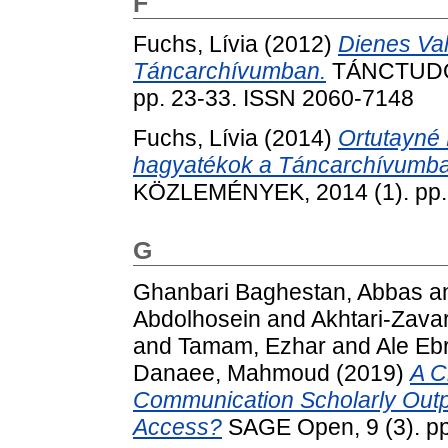
F
Fuchs, Lívia
(2012)
Dienes Va
Táncarchívumban.
TÁNCTUDO
pp. 23-33. ISSN 2060-7148
Fuchs, Lívia
(2014)
Ortutayné
hagyatékok a Táncarchívumba
KÖZLEMÉNYEK, 2014 (1). pp.
G
Ghanbari Baghestan, Abbas
a
Abdolhosein
and
Akhtari-Zava
and
Tamam, Ezhar
and
Ale Eb
Danaee, Mahmoud
(2019)
A C
Communication Scholarly Out
Access?
SAGE Open, 9 (3). pp