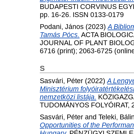
BUDAPESTI CORVINUS EGYET
pp. 16-26. ISSN 0133-0179
Podani, János
(2023)
A Biblio
Tamás Pócs.
ACTA BIOLOGIC
JOURNAL OF PLANT BIOLOGY, 
6716 (print); 2063-6725 (onlin
S
Sasvári, Péter
(2022)
A Lengye
Minisztérium folyóiratértékelé
nemzetközi listája.
KÖZIGAZG
TUDOMÁNYOS FOLYÓIRAT, 2 (1
Sasvári, Péter
and
Teleki, Bálin
Opportunities of the Performa
Hungary.
PÉNZÜGYI SZEMLE/