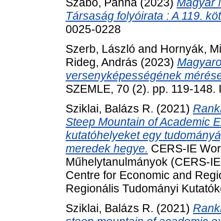
Szabó, Panna
(2023)
Magyar 
Társaság folyóirata : A 119. kö
0025-0228
Szerb, László
and
Hornyák, Mi
Rideg, András
(2023)
Magyaro
versenyképességének mérése
SZEMLE, 70 (2). pp. 119-148.
Sziklai, Balázs R.
(2021)
Ranki
Steep Mountain of Academic E
kutatóhelyeket egy tudományá
meredek hegye.
CERS-IE Work
Műhelytanulmányok (CERS-IE W
Centre for Economic and Regi
Regionális Tudományi Kutatók
Sziklai, Balázs R.
(2021)
Ranki