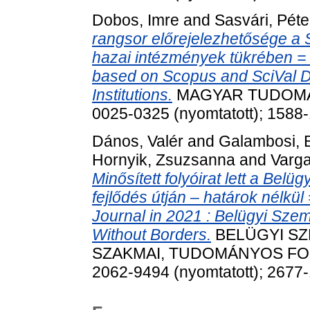
Dobos, Imre
and
Sasvári, Péte
rangsor előrejelezhetősége a 
hazai intézmények tükrében = 
based on Scopus and SciVal D
Institutions.
MAGYAR TUDOMÁNY,
0025-0325 (nyomtatott); 1588-
Dános, Valér
and
Galambosi, 
Hornyik, Zsuzsanna
and
Varga
Minősített folyóirat lett a Bel
fejlődés útján – határok nélkü
Journal in 2021 : Belügyi Sze
Without Borders.
BELÜGYI SZ
SZAKMAI, TUDOMÁNYOS FOLYÓ
2062-9494 (nyomtatott); 2677-