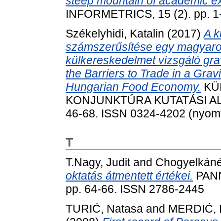
steep mountain of academic ex
INFORMETRICS, 15 (2). pp. 1
Székelyhidi, Katalin
(2017)
A k
számszerűsítése egy magyaror
külkereskedelmet vizsgáló grav
the Barriers to Trade in a Grav
Hungarian Food Economy.
KÜL
KONJUNKTÚRA KUTATÁSI ALAP
46-68. ISSN 0324-4202 (nyomta
T
T.Nagy, Judit
and
Chogyelkáné 
oktatás átmentett értékei.
PANN
pp. 64-66. ISSN 2786-2445
TURIĆ, Natasa
and
MERDIĆ, 