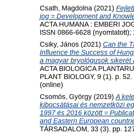
Csath, Magdolna
(2021)
Fejle
jog = Development and Knowled
ACTA HUMANA : EMBERI JOGI
ISSN 0866-6628 (nyomtatott); 
Csiky, János
(2021)
Can the T
Influence the Success of Hunga
a magyar bryológusok sikerét
ACTA BIOLOGICA PLANTARU
PLANT BIOLOGY, 9 (1). p. 52.
(online)
Csomós, György
(2019)
A kel
kibocsátásai és nemzetközi eg
1997 és 2016 között = Publicat
and Eastern European countr
TÁRSADALOM, 33 (3). pp. 127-