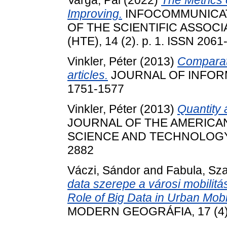
Varga, Pál
(2022)
The Metrics
Improving.
INFOCOMMUNICATI
OF THE SCIENTIFIC ASSOC
(HTE), 14 (2). p. 1. ISSN 206
Vinkler, Péter
(2013)
Comparat
articles.
JOURNAL OF INFORMET
1751-1577
Vinkler, Péter
(2013)
Quantity 
JOURNAL OF THE AMERICA
SCIENCE AND TECHNOLOGY, 64
2882
Váczi, Sándor
and
Fabula, Sz
data szerepe a városi mobilit
Role of Big Data in Urban Mob
MODERN GEOGRÁFIA, 17 (4). 