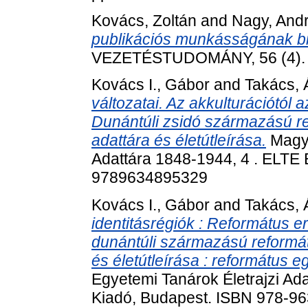
Kovács, Zoltán
and
Nagy, And
publikációs munkásságának bi
VEZETÉSTUDOMÁNY, 56 (4). p
Kovács I., Gábor
and
Takács, 
változatai. Az akkulturációtól 
Dunántúli zsidó származású re
adattára és életútleírása.
Magya
Adattára 1848-1944, 4 . ELTE
9789634895329
Kovács I., Gábor
and
Takács, 
identitásrégiók : Református e
dunántúli származású reformát
és életútleírása : református e
Egyetemi Tanárok Életrajzi Ad
Kiadó, Budapest. ISBN 978-9