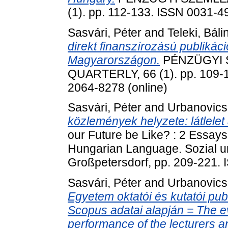
(1). pp. 112-133. ISSN 0031-49
Sasvári, Péter
and
Teleki, Bálin
direkt finanszírozású publikác
Magyarországon.
PÉNZÜGYI 
QUARTERLY, 66 (1). pp. 109-1
2064-8278 (online)
Sasvári, Péter
and
Urbanovics
közlemények helyzete: látlele
our Future be Like? : 2 Essays
Hungarian Language. Sozial u
Großpetersdorf, pp. 209-221.
Sasvári, Péter
and
Urbanovics
Egyetem oktatói és kutatói pub
Scopus adatai alapján = The ev
performance of the lecturers a