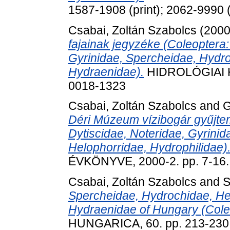
1587-1908 (print); 2062-9990 (
Csabai, Zoltán Szabolcs
(200
fajainak jegyzéke (Coleoptera: 
Gyrinidae, Spercheidae, Hydro
Hydraenidae).
HIDROLÓGIAI KÖ
0018-1323
Csabai, Zoltán Szabolcs
and
G
Déri Múzeum vízibogár gyűjtem
Dytiscidae, Noteridae, Gyrini
Helophorridae, Hydrophilidae)
ÉVKÖNYVE, 2000-2. pp. 7-16.
Csabai, Zoltán Szabolcs
and
S
Spercheidae, Hydrochidae, He
Hydraenidae of Hungary (Cole
HUNGARICA, 60. pp. 213-230