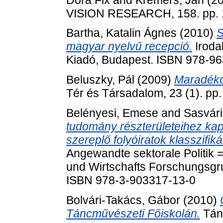
VISION RESEARCH, 158. pp. 
Bartha, Katalin Ágnes
(2010)
S
magyar nyelvű recepció.
Iroda
Kiadó, Budapest. ISBN 978-9
Beluszky, Pál
(2009)
Maradékok
Tér és Társadalom, 23 (1). pp
Belényesi, Emese
and
Sasvári
tudomány részterületeihez ka
szereplő folyóiratok klasszifiká
Angewandte sektorale Politik = 
und Wirtschafts Forschungsgr
ISBN 978-3-903317-13-0
Bolvári-Takács, Gábor
(2010)
Táncművészeti Főiskolán.
Tánc