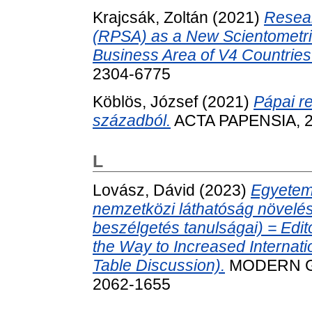
Krajcsák, Zoltán
(2021)
Resear
(RPSA) as a New Scientometric 
Business Area of V4 Countries
2304-6775
Köblös, József
(2021)
Pápai re
századból.
ACTA PAPENSIA, 21
L
Lovász, Dávid
(2023)
Egyetemi
nemzetközi láthatóság növelés
beszélgetés tanulságai) = Edito
the Way to Increased Internati
Table Discussion).
MODERN GEO
2062-1655