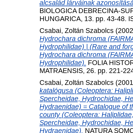
alcsalád lárváinak azonosításá
BIOLOGICA DEBRECINA-S
HUNGARICA, 13. pp. 43-48. 
Csabai, Zoltán Szabolcs
(200
Hydrochara dichroma (FAIRMA
Hydrophilidae) | (Rare and forg
Hydrochara dichroma (FAIRMA
Hydrophilidae).
FOLIA HISTO
MATRAENSIS, 26. pp. 221-22
Csabai, Zoltán Szabolcs
(200
katalógusa (Coleoptera: Halipl
Spercheidae, Hydrochidae, He
Hydraenidae) = Catalogue of t
county (Coleoptera: Haliplidae
Spercheidae, Hydrochidae, He
Hydraenidae).
NATURA SOMOGY