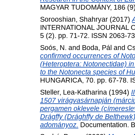
MAGYAR TUDOMÁNY, 186 (9). 
Sorooshian, Shahryar
(2017)
INTERNATIONAL JOURNAL O
5 (2). pp. 71-72. ISSN 2063-7
Soós, N.
and
Boda, Pál
and
Cs
confirmed occurrences of Noto
(Heteroptera: Notonectidae) i
to the Notonecta species of H
HUNGARICA, 70. pp. 67-78. 
Steller, Lea-Katharina
(1994)
I
1507 virágvasárnapján (március
pergamen oklevele (címeresle
Drágffy (Drághffy de Belthewk
adományoz.
Documentation. B