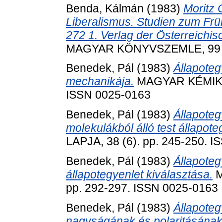
Benda, Kálmán
(1983)
Moritz 
Liberalismus. Studien zum Frü
272 1. Verlag der Österreichi
MAGYAR KÖNYVSZEMLE, 99 (2)
Benedek, Pál
(1983)
Állapoteg
mechanikája.
MAGYAR KÉMIKUS
ISSN 0025-0163
Benedek, Pál
(1983)
Állapoteg
molekulákból álló test állapote
LAPJA, 38 (6). pp. 245-250. 
Benedek, Pál
(1983)
Állapoteg
állapotegyenlet kiválasztása.
M
pp. 292-297. ISSN 0025-0163
Benedek, Pál
(1983)
Állapoteg
nagyságának és polaritásának