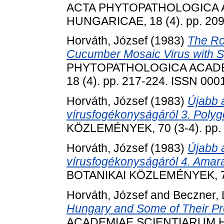
ACTA PHYTOPATHOLOGICA 
HUNGARICAE, 18 (4). pp. 209
Horváth, József
(1983)
The Ro
Cucumber Mosaic Virus with S
PHYTOPATHOLOGICA ACADE
18 (4). pp. 217-224. ISSN 000
Horváth, József
(1983)
Újabb 
vírusfogékonyságáról 3. Polyg
KÖZLEMÉNYEK, 70 (3-4). pp.
Horváth, József
(1983)
Újabb 
vírusfogékonyságáról 4. Amar
BOTANIKAI KÖZLEMÉNYEK, 70 
Horváth, József
and
Beczner, 
Hungary and Some of Their Pr
ACADEMIAE SCIENTIARUM HUN