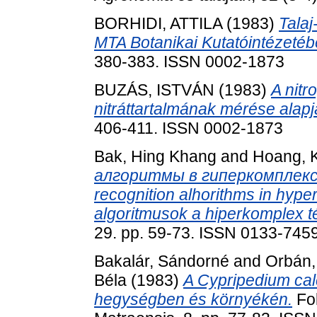
BORHIDI, ATTILA
(1983)
Talaj
MTA Botanikai Kutatóintézetéb
380-383. ISSN 0002-1873
BUZÁS, ISTVÁN
(1983)
A nitr
nitráttartalmának mérése alapj
406-411. ISSN 0002-1873
Bak, Hing Khang
and
Hoang, 
алгоритмы в гиперкомплекс
recognition alhorithms in hyp
algoritmusok a hiperkomplex t
29. pp. 59-73. ISSN 0133-745
Bakalár, Sándorné
and
Orbán,
Béla
(1983)
A Cypripedium calc
hegységben és környékén.
Fol