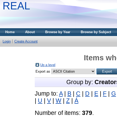
REAL
Home
About
Browse by Year
Browse by Subject
Login
Create Account
Items whe
Up a level
Export as
Group by:
Creator
Jump to:
A
|
B
|
C
|
D
|
E
|
F
|
G
|
U
|
V
|
W
|
Z
|
Á
Number of items:
379
.