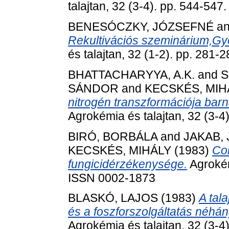
talajtan, 32 (3-4). pp. 544-54
BENESÓCZKY, JÓZSEFNÉ
a
Rekultivációs szeminárium,Gyö
és talajtan, 32 (1-2). pp. 281
BHATTACHARYYA, A.K.
and
S
SÁNDOR
and
KECSKÉS, MIH
nitrogén transzformációja barn
Agrokémia és talajtan, 32 (3-
BIRÓ, BORBÁLA
and
JAKAB, 
KECSKÉS, MIHÁLY
(1983)
Cor
fungicidérzékenysége.
Agrokém
ISSN 0002-1873
BLASKÓ, LAJOS
(1983)
A tal
és a foszforszolgáltatás néhán
Agrokémia és talajtan, 32 (3-