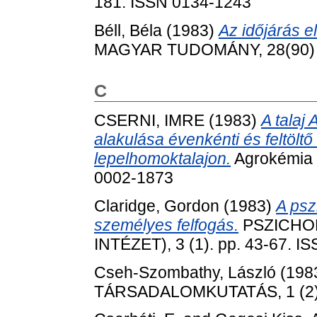
181. ISSN 0134-1243
Béll, Béla
(1983)
Az időjárás e
MAGYAR TUDOMÁNY, 28(90) (1
C
CSERNI, IMRE
(1983)
A talaj
alakulása évenkénti és feltölt
lepelhomoktalajon.
Agrokémia é
0002-1873
Claridge, Gordon
(1983)
A psz
személyes felfogás.
PSZICHOL
INTÉZET), 3 (1). pp. 43-67. I
Cseh-Szombathy, László
(198
TÁRSADALOMKUTATÁS, 1 (2). 