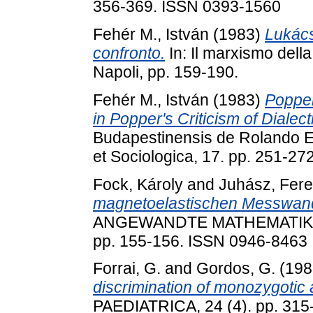
356-369. ISSN 0393-1560
Fehér M., István
(1983)
Lukács 
confronto.
In: Il marxismo della
Napoli, pp. 159-190.
Fehér M., István
(1983)
Popper
in Popper's Criticism of Dialect
Budapestinensis de Rolando E
et Sociologica, 17. pp. 251-2
Fock, Károly
and
Juhász, Fer
magnetoelastischen Messwand
ANGEWANDTE MATHEMATIK 
pp. 155-156. ISSN 0946-8463
Forrai, G.
and
Gordos, G.
(198
discrimination of monozygotic 
PAEDIATRICA, 24 (4). pp. 315