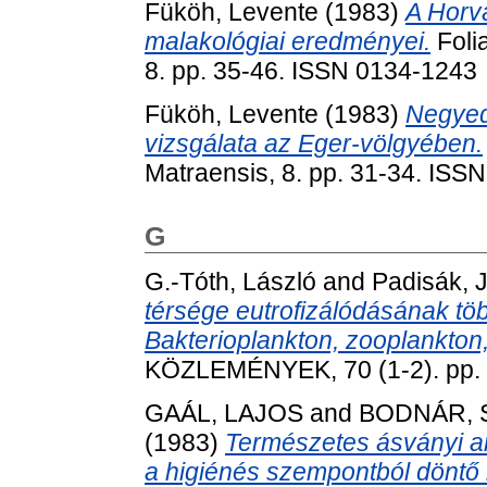
Füköh, Levente
(1983)
A Horvá
malakológiai eredményei.
Folia
8. pp. 35-46. ISSN 0134-1243
Füköh, Levente
(1983)
Negyedk
vizsgálata az Eger-völgyében.
Matraensis, 8. pp. 31-34. ISS
G
G.-Tóth, László
and
Padisák, J
térsége eutrofizálódásának töb
Bakterioplankton, zooplankton
KÖZLEMÉNYEK, 70 (1-2). pp. 
GAÁL, LAJOS
and
BODNÁR,
(1983)
Természetes ásványi an
a higiénés szempontból döntő