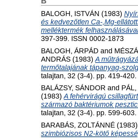
B
BALOGH, ISTVÁN
(1983)
Nyí
és kedvezőtlen Ca-,Mg-elláto
melléktermék felhasználásával
397-399. ISSN 0002-1873
BALOGH, ÁRPÁD
and
MÉSZÁ
ANDRÁS
(1983)
A műtrágyázá
termőtalajának tápanyag-szolg
talajtan, 32 (3-4). pp. 419-42
BALÁZSY, SÁNDOR
and
PÁL,
(1983)
A fehérvirágú csillagfür
származó baktériumok peszti
talajtan, 32 (3-4). pp. 599-60
BARABÁS, ZOLTÁNNÉ
(1983
szimbiózisos N2-kötő képessé