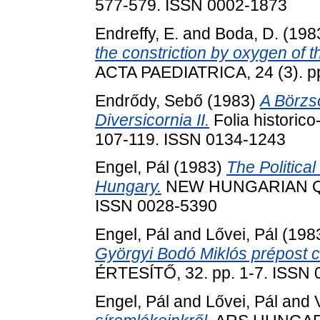
577-579. ISSN 0002-1873
Endreffy, E.
and
Boda, D.
(198
the constriction by oxygen of th
ACTA PAEDIATRICA, 24 (3). pp
Endrődy, Sebő
(1983)
A Börzs
Diversicornia II.
Folia historico
107-119. ISSN 0134-1243
Engel, Pál
(1983)
The Politica
Hungary.
NEW HUNGARIAN QUA
ISSN 0028-5390
Engel, Pál
and
Lővei, Pál
(198
Györgyi Bodó Miklós prépost c
ÉRTESÍTŐ, 32. pp. 1-7. ISSN
Engel, Pál
and
Lővei, Pál
and