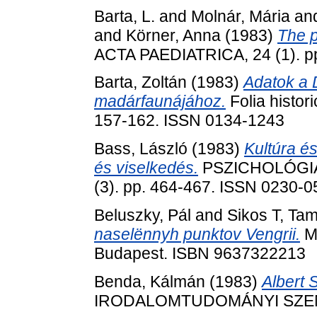
Barta, L.
and
Molnár, Mária
an
and
Körner, Anna
(1983)
The p
ACTA PAEDIATRICA, 24 (1). pp
Barta, Zoltán
(1983)
Adatok a 
madárfaunájához.
Folia histor
157-162. ISSN 0134-1243
Bass, László
(1983)
Kultúra és
és viselkedés.
PSZICHOLÓGIA 
(3). pp. 464-467. ISSN 0230-
Beluszky, Pál
and
Sikos T, Ta
naselënnyh punktov Vengrii.
MT
Budapest. ISBN 9637322213
Benda, Kálmán
(1983)
Albert 
IRODALOMTUDOMÁNYI SZEMLE, 