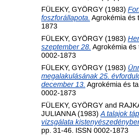
FÜLEKY, GYÖRGY
(1983)
Fon
foszforállapota.
Agrokémia és ta
1873
FÜLEKY, GYÖRGY
(1983)
Her
szeptember 28.
Agrokémia és t
0002-1873
FÜLEKY, GYÖRGY
(1983)
Ünn
megalakulásának 25. évforduló
december 13.
Agrokémia és tal
0002-1873
FÜLEKY, GYÖRGY
and
RAJK
JULIANNA
(1983)
A talajok t
vizsgálata kistenyészedényben 
pp. 31-46. ISSN 0002-1873