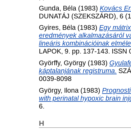
Gunda, Béla
(1983)
Kovács En
DUNATÁJ (SZEKSZÁRD), 6 (1)
Gyires, Béla
(1983)
Egy mátri
eredmények alkalmazásáról va
lineáris kombinációinak elmél
LAPOK, 9. pp. 137-143. ISSN
Györffy, György
(1983)
Gyulaf
káptalanjának registruma.
SZÁZ
0039-8098
György, Ilona
(1983)
Prognosti
with perinatal hypoxic brain inj
6.
H