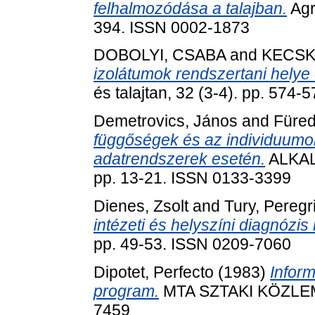
felhalmozódása a talajban.
Agr
394. ISSN 0002-1873
DOBOLYI, CSABA
and
KECSK
izolátumok rendszertani helye
és talajtan, 32 (3-4). pp. 574
Demetrovics, János
and
Füred
függőségek és az individuumok
adatrendszerek esetén.
ALKAL
pp. 13-21. ISSN 0133-3399
Dienes, Zsolt
and
Tury, Peregr
intézeti és helyszíni diagnózis 
pp. 49-53. ISSN 0209-7060
Dipotet, Perfecto
(1983)
Inform
program.
MTA SZTAKI KÖZLEMÉ
7459