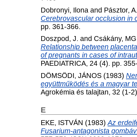
Dobronyi, Ilona
and
Pásztor, A
Cerebrovascular occlusion in 
pp. 361-366.
Doszpod, J.
and
Csákány, MG
Relationship between placenta
of pregnants in cases of intrau
PAEDIATRICA, 24 (4). pp. 355
DÖMSÖDI, JÁNOS
(1983)
Nem
együttműködés és a magyar te
Agrokémia és talajtan, 32 (1-
E
EKE, ISTVÁN
(1983)
Az erdei
Fusarium-antagonista gombáv