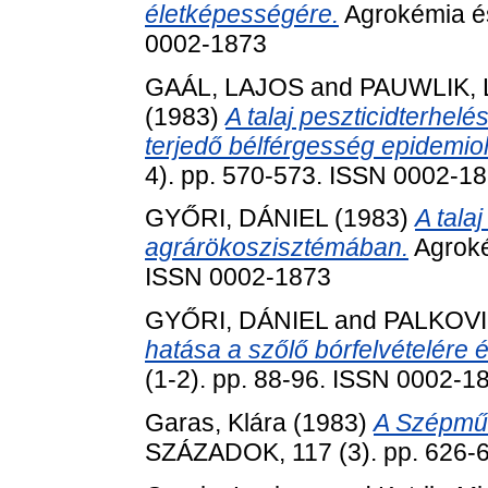
életképességére.
Agrokémia és 
0002-1873
GAÁL, LAJOS
and
PAUWLIK,
(1983)
A talaj peszticidterhelé
terjedő bélférgesség epidemiol
4). pp. 570-573. ISSN 0002-1
GYŐRI, DÁNIEL
(1983)
A tala
agrárökoszisztémában.
Agrokém
ISSN 0002-1873
GYŐRI, DÁNIEL
and
PALKOVI
hatása a szőlő bórfelvételére 
(1-2). pp. 88-96. ISSN 0002-1
Garas, Klára
(1983)
A Szépmű
SZÁZADOK, 117 (3). pp. 626-