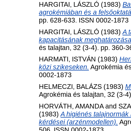
HARGITAI, LÁSZLÓ
(1983)
Ba
agrokémiában és a felsőoktat
pp. 628-633. ISSN 0002-1873
HARGITAI, LÁSZLÓ
(1983)
A 
kapacitásának meghatározása 
és talajtan, 32 (3-4). pp. 360
HARMATI, ISTVÁN
(1983)
Her
közi szikeseken.
Agrokémia és 
0002-1873
HELMECZI, BALÁZS
(1983)
M
Agrokémia és talajtan, 32 (3-
HORVÁTH, AMANDA
and
SZA
(1983)
A higiénés talajnormák
kérdései (arzénmodellen).
Agro
506. ISSN 0002-1873