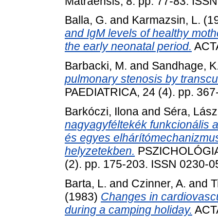
Matraensis, 8. pp. 77-83. ISS
Balla, G.
and
Karmazsin, L.
(1
and IgM levels of healthy mot
the early neonatal period.
ACTA
Barbacki, M.
and
Sandhage, K
pulmonary stenosis by transc
PAEDIATRICA, 24 (4). pp. 367
Barkóczi, Ilona
and
Séra, Lász
nagyagyféltekék funkcionális a
és egyes elhárítómechanizmus
helyzetekben.
PSZICHOLÓGIA 
(2). pp. 175-203. ISSN 0230-
Barta, L.
and
Czinner, A.
and
T
(1983)
Changes in cardiovascul
during a camping holiday.
ACTA