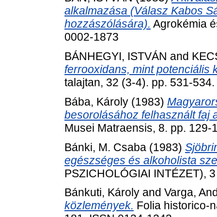
alkalmazása (Válasz Kabos S
hozzászólására).
Agrokémia és 
0002-1873
BÁNHEGYI, ISTVÁN
and
KEC
ferrooxidans, mint potenciáli
talajtan, 32 (3-4). pp. 531-53
Bába, Károly
(1983)
Magyarorsz
besorolásához felhasznált faj 
Musei Matraensis, 8. pp. 129
Bánki, M. Csaba
(1983)
Sjöbri
egészséges és alkoholista sz
PSZICHOLÓGIAI INTÉZET), 3 (
Bánkuti, Károly
and
Varga, An
közlemények.
Folia historico-n