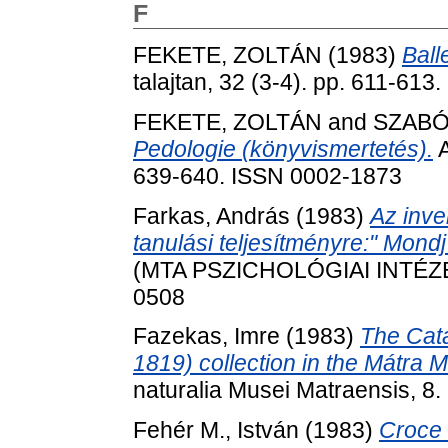
F
FEKETE, ZOLTÁN
(1983)
Ball
talajtan, 32 (3-4). pp. 611-61
FEKETE, ZOLTÁN
and
SZABÓ
Pedologie (könyvismertetés).
A
639-640. ISSN 0002-1873
Farkas, András
(1983)
Az inve
tanulási teljesítményre:" Mondj 
(MTA PSZICHOLÓGIAI INTÉZET)
0508
Fazekas, Imre
(1983)
The Cata
1819) collection in the Mátra
naturalia Musei Matraensis, 8
Fehér M., István
(1983)
Croce 