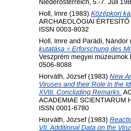
Niederösterreich, 5.-7. Juli 1
Holl, Imre
(1983)
Középkori ká
ARCHAEOLÓGIAI ÉRTESÍTŐ (B
ISSN 0003-8032
Holl, Imre
and
Parádi, Nándor
kutatása = Erforschung des Mit
Veszprém megyei múzeumok kö
0506-8088
Horváth, József
(1983)
New Art
Viruses and their Role in the I
XVIII. Concluding Remarks.
AC
ACADEMIAE SCIENTIARUM HUN
ISSN 0001-6780
Horváth, József
(1983)
Reactio
VII. Additional Data on the Viru