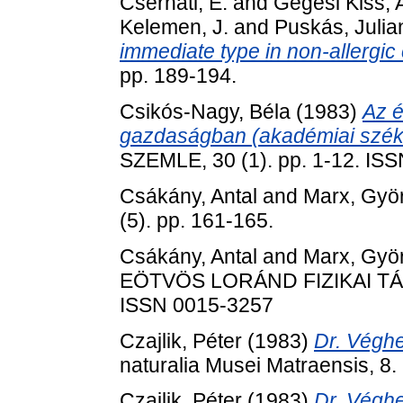
Cserháti, E.
and
Gegesi Kiss,
Kelemen, J.
and
Puskás, Julia
immediate type in non-allergic 
pp. 189-194.
Csikós-Nagy, Béla
(1983)
Az é
gazdaságban (akadémiai székf
SZEMLE, 30 (1). pp. 1-12. IS
Csákány, Antal
and
Marx, Gyö
(5). pp. 161-165.
Csákány, Antal
and
Marx, Gyö
EÖTVÖS LORÁND FIZIKAI TÁRS
ISSN 0015-3257
Czajlik, Péter
(1983)
Dr. Véghe
naturalia Musei Matraensis, 8
Czajlik, Péter
(1983)
Dr. Véghe