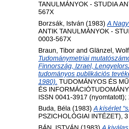
TANULMÁNYOK - STUDIA ANTIQ
567X
Borzsák, István
(1983)
A Nagy
ANTIK TANULMÁNYOK - STUDIA
0003-567X
Braun, Tibor
and
Glänzel, Wol
Tudománymetriai mutatószámok
Finnország, Izrael, Lengyelor
tudományos publikációs tevé
1980).
TUDOMÁNYOS ÉS MŰS
ÉS INFORMÁCIÓTUDOMÁNYI SZ
ISSN 0041-3917 (nyomtatott); 
Buda, Béla
(1983)
A kísérlet "
PSZICHOLÓGIAI INTÉZET), 3 (
BÁN, ISTVÁN
(1983)
A kiválas