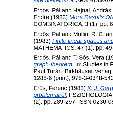
síremlékeinkről.
ARS HUNGARIC
Erdős, Pál
and
Hajnal, András
Endre
(1983)
More Results O
COMBINATORICA, 3 (1). pp. 6
Erdős, Pál
and
Mullin, R. C.
an
(1983)
Finite linear spaces an
MATHEMATICS, 47 (1). pp. 49
Erdős, Pál
and
T. Sós, Vera
(1
graph-theorem.
In: Studies in
Paul Turán. Birkhäuser Verlag
1288-6 (print); 978-3-0348-543
Erős, Ferenc
(1983)
K. J. Gerg
problémáiról.
PSZICHOLÓGIA (
(2). pp. 289-297. ISSN 0230-