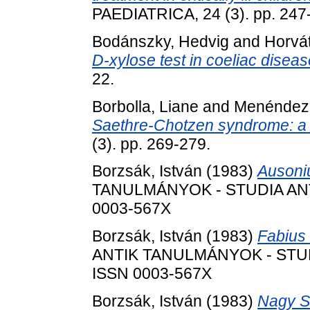
PAEDIATRICA, 24 (3). pp. 247
Bodánszky, Hedvig
and
Horvát
D-xylose test in coeliac diseas
22.
Borbolla, Liane
and
Menéndez,
Saethre-Chotzen syndrome: a f
(3). pp. 269-279.
Borzsák, István
(1983)
Ausoni
TANULMÁNYOK - STUDIA ANTIQ
0003-567X
Borzsák, István
(1983)
Fabius
ANTIK TANULMÁNYOK - STUDIA
ISSN 0003-567X
Borzsák, István
(1983)
Nagy S