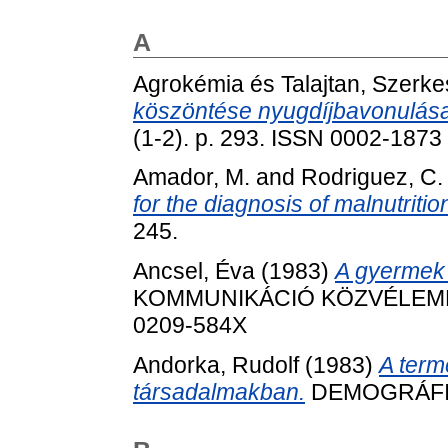
A
Agrokémia és Talajtan, Szerk
köszöntése nyugdíjbavonulása
(1-2). p. 293. ISSN 0002-1873
Amador, M.
and
Rodriguez, C.
for the diagnosis of malnutritio
245.
Ancsel, Éva
(1983)
A gyermek 
KOMMUNIKÁCIÓ KÖZVÉLEMÉNY 
0209-584X
Andorka, Rudolf
(1983)
A term
társadalmakban.
DEMOGRÁFIA, 