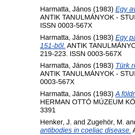
Harmatta, János
(1983)
Egy av
ANTIK TANULMÁNYOK - STUDIA
ISSN 0003-567X
Harmatta, János
(1983)
Egy p
151-ből.
ANTIK TANULMÁNYOK 
219-223. ISSN 0003-567X
Harmatta, János
(1983)
Türk r
ANTIK TANULMÁNYOK - STUDIA
0003-567X
Harmatta, János
(1983)
A föld
HERMAN OTTÓ MÚZEUM KÖZLE
3391
Henker, J.
and
Zugehör, M.
an
antibodies in coeliac disease.
A