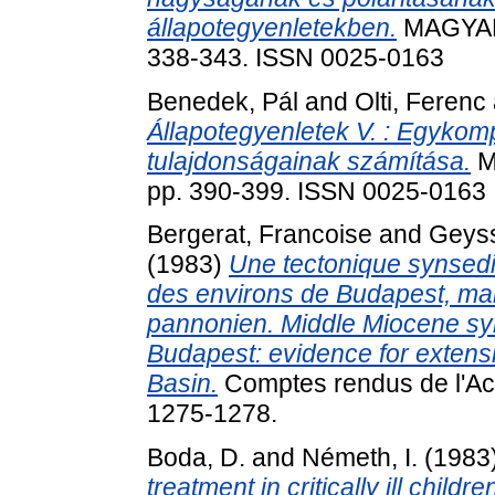
állapotegyenletekben.
MAGYAR 
338-343. ISSN 0025-0163
Benedek, Pál
and
Olti, Ferenc
Állapotegyenletek V. : Egykom
tulajdonságainak számítása.
M
pp. 390-399. ISSN 0025-0163
Bergerat, Francoise
and
Geyss
(1983)
Une tectonique synsed
des environs de Budapest, mar
pannonien. Middle Miocene syn
Budapest: evidence for extens
Basin.
Comptes rendus de l'Aca
1275-1278.
Boda, D.
and
Németh, I.
(1983
treatment in critically ill childr