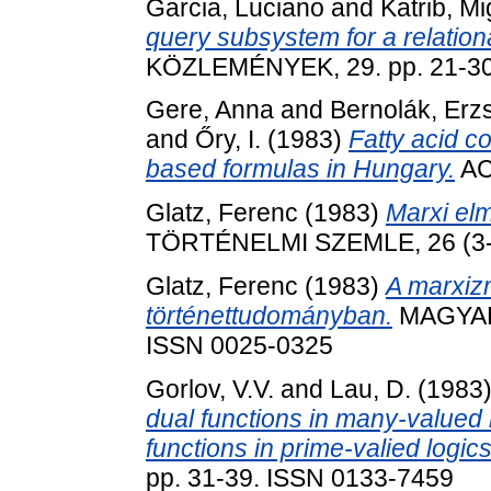
Garcia, Luciano
and
Katrib, Mi
query subsystem for a relatio
KÖZLEMÉNYEK, 29. pp. 21-30
Gere, Anna
and
Bernolák, Erz
and
Őry, I.
(1983)
Fatty acid c
based formulas in Hungary.
AC
Glatz, Ferenc
(1983)
Marxi elm
TÖRTÉNELMI SZEMLE, 26 (3-4
Glatz, Ferenc
(1983)
A marxiz
történettudományban.
MAGYAR 
ISSN 0025-0325
Gorlov, V.V.
and
Lau, D.
(1983
dual functions in many-valued 
functions in prime-valied logics
pp. 31-39. ISSN 0133-7459