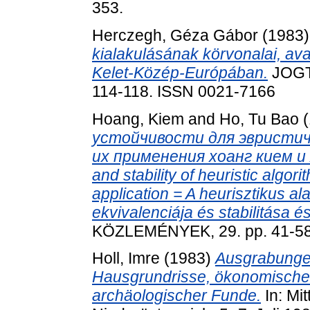
353.
Herczegh, Géza Gábor
(1983
kialakulásának körvonalai, av
Kelet-Közép-Európában.
JOGT
114-118. ISSN 0021-7166
Hoang, Kiem
and
Ho, Tu Bao
(
устойчивости для эвристич
их применения хоанг кием и х
and stability of heuristic algor
application = A heurisztikus al
ekvivalenciája és stabilitása é
KÖZLEMÉNYEK, 29. pp. 41-58
Holl, Imre
(1983)
Ausgrabungen
Hausgrundrisse, ökonomische 
archäologischer Funde.
In: Mit