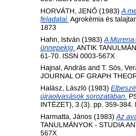
HORVÁTH, JENŐ
(1983)
A me
feladatai.
Agrokémia és talajtan
1873
Hahn, István
(1983)
A Murena-
ünnepekig.
ANTIK TANULMÁNYO
61-70. ISSN 0003-567X
Hajnal, András
and
T. Sós, Ver
JOURNAL OF GRAPH THEORY, 7
Halász, László
(1983)
Elbeszél
újraolvasások sorozatában.
PS
INTÉZET), 3 (3). pp. 359-384
Harmatta, János
(1983)
Az av
TANULMÁNYOK - STUDIA ANTIQ
567X