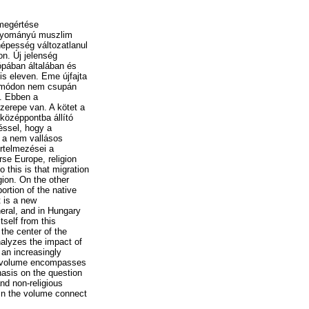
 megértése
hagyományú muszlim
népesség változatlanul
on. Új jelenség
pában általában és
is eleven. Eme újfajta
rű módon nem csupán
i. Ebben a
zerepe van. A kötet a
 középpontba állító
éssel, hogy a
s a nem vallásos
rtelmezései a
rse Europe, religion
 this is that migration
gion. On the other
portion of the native
t is a new
neral, and in Hungary
self from this
t the center of the
nalyzes the impact of
 an increasingly
the volume encompasses
asis on the question
and non-religious
d in the volume connect