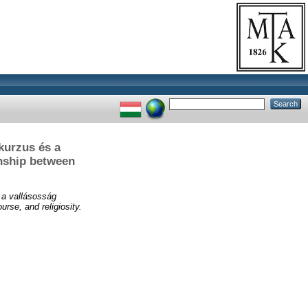
skurzus és a
onship between
s a vallásosság
rse, and religiosity.