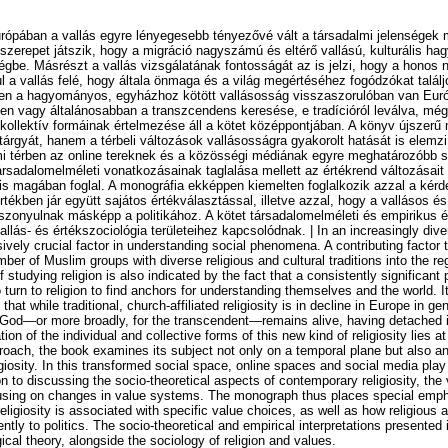
rópában a vallás egyre lényegesebb tényezővé vált a társadalmi jelenségek
szerepet játszik, hogy a migráció nagyszámú és eltérő vallású, kulturális 
ségbe. Másrészt a vallás vizsgálatának fontosságát az is jelzi, hogy a honos 
l a vallás felé, hogy általa önmaga és a világ megértéséhez fogódzókat találj
n a hagyományos, egyházhoz kötött vallásosság visszaszorulóban van Euró
en vagy általánosabban a transzcendens keresése, e tradícióról leválva, még
 kollektív formáinak értelmezése áll a kötet középpontjában. A könyv újsze
 tárgyát, hanem a térbeli változások vallásosságra gyakorolt hatását is elemz
mi térben az online tereknek és a közösségi médiának egyre meghatározóbb s
társadalomelméleti vonatkozásainak taglalása mellett az értékrend változásait
is magában foglal. A monográfia ekképpen kiemelten foglalkozik azzal a kérd
tékben jár együtt sajátos értékválasztással, illetve azzal, hogy a vallásos é
zonyulnak másképp a politikához. A kötet társadalomelméleti és empirikus é
allás- és értékszociológia területeihez kapcsolódnak. | In an increasingly dive
ely crucial factor in understanding social phenomena. A contributing factor to
ber of Muslim groups with diverse religious and cultural traditions into the re
studying religion is also indicated by the fact that a consistently significant 
 turn to religion to find anchors for understanding themselves and the world. I
at while traditional, church-affiliated religiosity is in decline in Europe in ge
r God—or more broadly, for the transcendent—remains alive, having detached it
ation of the individual and collective forms of this new kind of religiosity lies a
roach, the book examines its subject not only on a temporal plane but also a
giosity. In this transformed social space, online spaces and social media play
tion to discussing the socio-theoretical aspects of contemporary religiosity, 
cusing on changes in value systems. The monograph thus places special emph
religiosity is associated with specific value choices, as well as how religious 
erently to politics. The socio-theoretical and empirical interpretations presente
gical theory, alongside the sociology of religion and values.