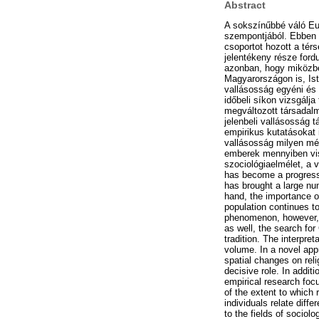
Abstract
A sokszínűbbé váló Eu
szempontjából. Ebben 
csoportot hozott a tér
jelentékeny része fordu
azonban, hogy miközbe
Magyarországon is, Ist
vallásosság egyéni és
időbeli síkon vizsgálja
megváltozott társadal
jelenbeli vallásosság 
empirikus kutatásokat 
vallásosság milyen mér
emberek mennyiben vis
szociológiaelmélet, a v
has become a progressiv
has brought a large num
hand, the importance of 
population continues to
phenomenon, however, th
as well, the search fo
tradition. The interpret
volume. In a novel app
spatial changes on reli
decisive role. In addi
empirical research fo
of the extent to which 
individuals relate diff
to the fields of sociolo