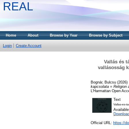
REAL
Home
About
Browse by Year
Browse by Subject
Login
Create Account
Vallás és t
vallásosság k
Bognár, Bulcsu
(2026)
kapcsolata = Religion a
L'Harmattan Open Acc
Text
Vallas-es-
Availabl
Downloa
Official URL:
https://d