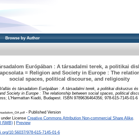
Browse by Author
ársadalom Európában : A társadalmi terek, a politikai di
apcsolata = Religion and Society in Europe : The relati
social spaces, political discourse, and religiosity
Vallás és társadalom Európában : A társadalmi terek, a politikai diskurzus é
nd Society in Europe : The relationship between social spaces, political discou
ess; L'Harmattan Kiadó, Budapest. ISBN 9789636464356; 978-615-7145-01-6
- Published Version
tarsadalom_OA.pdf
e under License
Creative Commons Attribution Non-commercial Share Alike
.
d (5MB)
|
Preview
oi.org/10.56037/978-615-7145-01-6