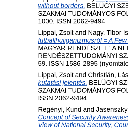
without borders.
BELÜGYI SZ
SZAKMAI TUDOMÁNYOS FOLYÓIR
1000. ISSN 2062-9494
Lippai, Zsolt
and
Nagy, Tibor I
futballhuliganizmusról = A Fe
MAGYAR RENDÉSZET : A N
RENDÉSZETTUDOMÁNYI SZAKM
59. ISSN 1586-2895 (nyomtatot
Lippai, Zsolt
and
Christián, Lá
kutatási jelentés.
BELÜGYI SZ
SZAKMAI TUDOMÁNYOS FOLYÓIR
ISSN 2062-9494
Regényi, Kund
and
Jasenszky
Concept of Security Awareness
View of National Security, Coun