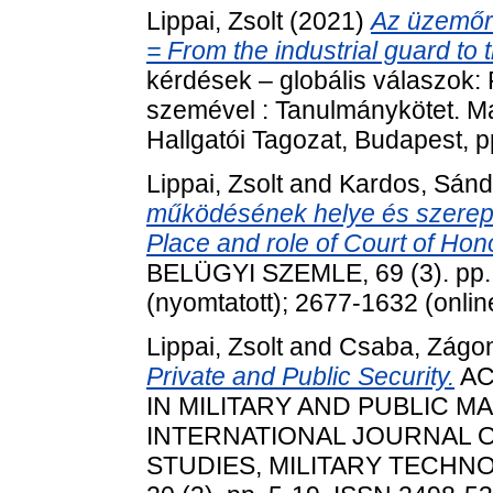
Lippai, Zsolt
(2021)
Az üzemőrs
= From the industrial guard to
kérdések – globális válaszok
szemével : Tanulmánykötet. 
Hallgatói Tagozat, Budapest, 
Lippai, Zsolt
and
Kardos, Sánd
működésének helye és szerep
Place and role of Court of Hono
BELÜGYI SZEMLE, 69 (3). pp.
(nyomtatott); 2677-1632 (onlin
Lippai, Zsolt
and
Csaba, Zágo
Private and Public Security.
AC
IN MILITARY AND PUBLIC M
INTERNATIONAL JOURNAL O
STUDIES, MILITARY TECHN