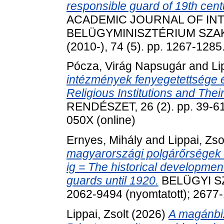
responsible guard of 19th cen
ACADEMIC JOURNAL OF INT
BELÜGYMINISZTÉRIUM SZA
(2010-), 74 (5). pp. 1267-128
Pócza, Virág Napsugár
and
Li
intézmények fenyegetettsége é
Religious Institutions and The
RENDÉSZET, 26 (2). pp. 39-61
050X (online)
Ernyes, Mihály
and
Lippai, Zso
magyarországi polgárőrségek 
ig = The historical developmen
guards until 1920.
BELÜGYI SZE
2062-9494 (nyomtatott); 2677-
Lippai, Zsolt
(2026)
A magánbiz