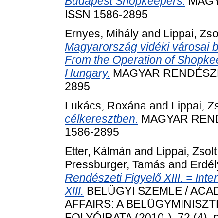
Budapest Shopkeepers.
MAGYA
ISSN 1586-2895
Ernyes, Mihály
and
Lippai, Zso
Magyarország vidéki városai 
From the Operation of Shopkee
Hungary.
MAGYAR RENDÉSZET, 
2895
Lukács, Roxána
and
Lippai, Zs
célkeresztben.
MAGYAR RENDÉS
1586-2895
Etter, Kálmán
and
Lippai, Zsolt
Pressburger, Tamás
and
Erdél
Rendészeti Figyelő XIII. = In
XIII.
BELÜGYI SZEMLE / ACA
AFFAIRS: A BELÜGYMINIS
FOLYÓIRATA (2010-), 72 (4). 