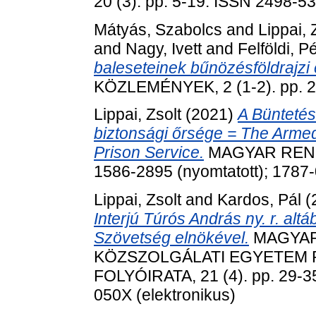
20 (3). pp. 5-19. ISSN 2498-53
Mátyás, Szabolcs
and
Lippai, 
and
Nagy, Ivett
and
Felföldi, P
baleseteinek bűnözésföldrajzi
KÖZLEMÉNYEK, 2 (1-2). pp. 2
Lippai, Zsolt
(2021)
A Büntetés
biztonsági őrsége = The Armed
Prison Service.
MAGYAR RENDÉS
1586-2895 (nyomtatott); 1787-
Lippai, Zsolt
and
Kardos, Pál
(
Interjú Túrós András ny. r. al
Szövetség elnökével.
MAGYAR
KÖZSZOLGÁLATI EGYETEM
FOLYÓIRATA, 21 (4). pp. 29-35
050X (elektronikus)