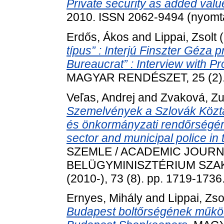
Private security as added valu
2010. ISSN 2062-9494 (nyomtat
Erdős, Ákos
and
Lippai, Zsolt
(
típus” : Interjú Finszter Géza 
Bureaucrat” : Interview with P
MAGYAR RENDÉSZET, 25 (2). 
Veľas, Andrej
and
Zvaková, Z
Szemelvények a Szlovák Közt
és önkormányzati rendőrségéről
sector and municipal police in
SZEMLE / ACADEMIC JOURNA
BELÜGYMINISZTÉRIUM SZA
(2010-), 73 (8). pp. 1719-173
Ernyes, Mihály
and
Lippai, Zso
Budapest boltőrségének működ