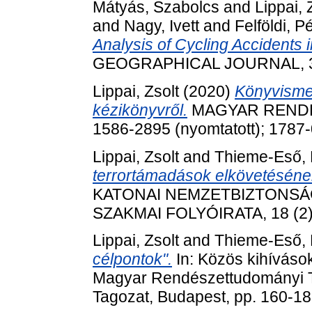
Mátyás, Szabolcs
and
Lippai, 
and
Nagy, Ivett
and
Felföldi, P
Analysis of Cycling Accidents 
GEOGRAPHICAL JOURNAL, 3 (1
Lippai, Zsolt
(2020)
Könyvismer
kézikönyvről.
MAGYAR RENDÉSZ
1586-2895 (nyomtatott); 1787-
Lippai, Zsolt
and
Thieme-Eső, 
terrortámadások elkövetéséne
KATONAI NEMZETBIZTONSÁ
SZAKMAI FOLYÓIRATA, 18 (2).
Lippai, Zsolt
and
Thieme-Eső, 
célpontok".
In: Közös kihíváso
Magyar Rendészettudományi 
Tagozat, Budapest, pp. 160-1