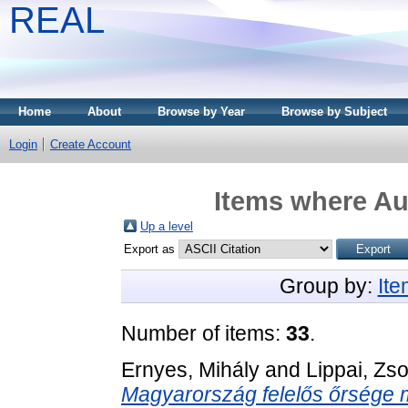
REAL
Home
About
Browse by Year
Browse by Subject
Login
Create Account
Items where Aut
Up a level
Export as
Group by:
It
Number of items:
33
.
Ernyes, Mihály
and
Lippai, Zso
Magyarország felelős őrsége m