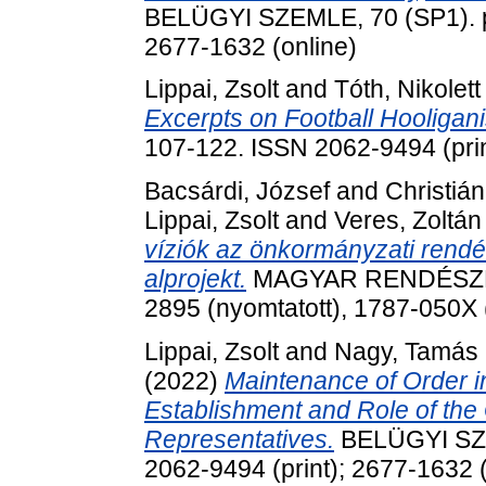
BELÜGYI SZEMLE, 70 (SP1). pp
2677-1632 (online)
Lippai, Zsolt
and
Tóth, Nikolet
Excerpts on Football Hooligan
107-122. ISSN 2062-9494 (prin
Bacsárdi, József
and
Christián
Lippai, Zsolt
and
Veres, Zoltán
víziók az önkormányzati rendé
alprojekt.
MAGYAR RENDÉSZET, 
2895 (nyomtatott), 1787-050X 
Lippai, Zsolt
and
Nagy, Tamás
(2022)
Maintenance of Order 
Establishment and Role of the
Representatives.
BELÜGYI SZE
2062-9494 (print); 2677-1632 (