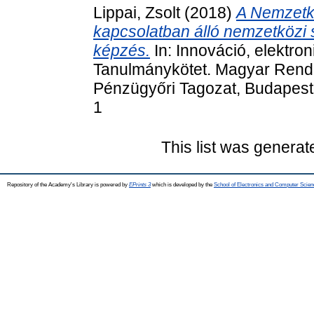
Lippai, Zsolt
(2018)
A Nemzetkö
kapcsolatban álló nemzetközi 
képzés.
In: Innováció, elektro
Tanulmánykötet. Magyar Rend
Pénzügyőri Tagozat, Budapest
1
This list was genera
Repository of the Academy's Library is powered by
EPrints 3
which is developed by the
School of Electronics and Computer Scien