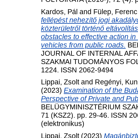
Kardos, Pál
and
Fülep, Ferenc
fellépést nehezítő jogi akadál
közterületről történő eltávolí
obstacles to effective action in
vehicles from public roads.
BE
JOURNAL OF INTERNAL AFF
SZAKMAI TUDOMÁNYOS FOLYÓI
1224. ISSN 2062-9494
Lippai, Zsolt
and
Regényi, Ku
(2023)
Examination of the Buda
Perspective of Private and Publ
BELÜGYMINISZTÉRIUM SZA
71 (KSZ2). pp. 29-46. ISSN 20
(elektronikus)
Lippai, Zsolt
(2023)
Magánbizto