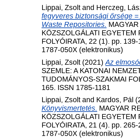
Lippai, Zsolt
and
Herczeg, Lás
fegyveres biztonsági őrsége =
Waste Repositories.
MAGYAR 
KÖZSZOLGÁLATI EGYETEM
FOLYÓIRATA, 22 (1). pp. 139-
1787-050X (elektronikus)
Lippai, Zsolt
(2021)
Az elmosó
SZEMLE: A KATONAI NEMZE
TUDOMÁNYOS-SZAKMAI FOLYÓI
165. ISSN 1785-1181
Lippai, Zsolt
and
Kardos, Pál
(
Könyvismertetés.
MAGYAR RE
KÖZSZOLGÁLATI EGYETEM
FOLYÓIRATA, 21 (4). pp. 265-
1787-050X (elektronikus)