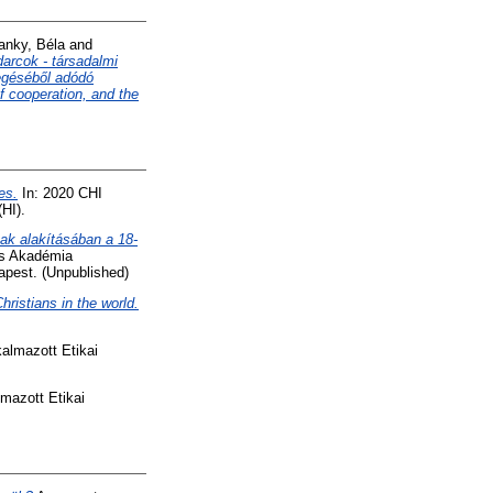
anky, Béla
and
arcok - társadalmi
egéséből adódó
f cooperation, and the
es.
In: 2020 CHI
HI).
ak alakításában a 18-
os Akadémia
apest. (Unpublished)
ristians in the world.
kalmazott Etikai
lmazott Etikai