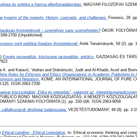
ológia és politika a francia ellenforradalomban.
MAGYAR FILOZÓFIAI SZEMLE
e tyranny of the majority. History, concepts, and challenges.
Fronesis, 28. p
barátság Aristotelésnél – személyes vagy személytelen?
ÓKOR: FOLYÓIRAT
89-2700 (Unpublished)
synesis mint politikai fogalom Aristotelésnél.
Antik Tanulmányok, 59 (2). pp. 
5)
Egyéni racionalitás, közösségi racionalitás, erkölcs.
GAZDASÁG ÉS TÁRSAD
7823
e A.
and
Katavić, Vedran
and
Dobránszki, Judit
and
Al-Khatib, Aceil
and
Born
hing Rules for Ethicists and Ethics Organizations in Academic Publishing to A
Cronyism and Nepotism.
KOME: AN INTERNATIONAL JOURNAL OF PURE 
10-125. ISSN 2063-7330
agyar közszolgálati „Etika és integritás”, valamint az „Integritásmenedzsment
PUBLICO BONO: MAGYAR KÖZIGAZGATÁS; A NEMZETI KÖZSZOLGÁLA
ÁNYI SZAKMAI FOLYÓIRATA (1). pp. 150-166. ISSN 2063-9058
 vállalkozások ökológiai tudatossága.
VEZETÉSTUDOMÁNY, 49 (9). pp. 2-19
)
Ethical Lending - Ethical Legislation.
In: Ethical economic thinking and compe