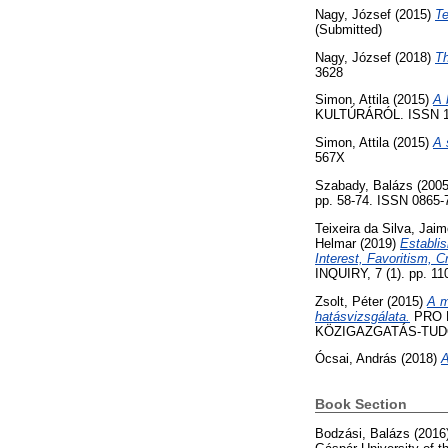
Nagy, József
(2015)
Te
(Submitted)
Nagy, József
(2018)
Th
3628
Simon, Attila
(2015)
A 
KULTÚRÁRÓL. ISSN 15
Simon, Attila
(2015)
A 
567X
Szabady, Balázs
(200
pp. 58-74. ISSN 0865-
Teixeira da Silva, Jaim
Helmar
(2019)
Establis
Interest, Favoritism, 
INQUIRY, 7 (1). pp. 1
Zsolt, Péter
(2015)
A m
hatásvizsgálata.
PRO 
KÖZIGAZGATÁS-TUDOM
Ócsai, András
(2018)
A
Book Section
Bodzási, Balázs
(2016