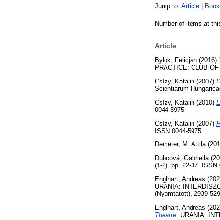
Jump to:
Article
|
Book
Number of items at thi
Article
Bylok, Felicjan
(2016)
PRACTICE: CLUB OF E
Csízy, Katalin
(2007)
D
Scientiarum Hungarica
Csízy, Katalin
(2010)
E
0044-5975
Csízy, Katalin
(2007)
P
ISSN 0044-5975
Demeter, M. Attila
(20
Dubcová, Gabriella
(20
(1-2). pp. 22-37. ISSN
Englhart, Andreas
(202
URÁNIA: INTERDISZCI
(Nyomtatott), 2939-529
Englhart, Andreas
(202
Theatre.
URANIA: INT