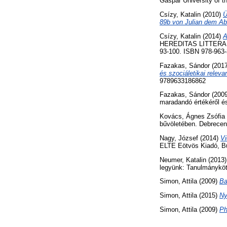
Gáspár University of 
Csízy, Katalin
(2010)
Ü
89b von Julian dem Ab
Csízy, Katalin
(2014)
A
HEREDITAS LITTERARI
93-100. ISBN 978-963-
Fazakas, Sándor
(201
és szociáletikai releva
9789633186862
Fazakas, Sándor
(200
maradandó értékéről é
Kovács, Ágnes Zsófia
bűvöletében. Debrecen 
Nagy, József
(2014)
Vi
ELTE Eötvös Kiadó, Bu
Neumer, Katalin
(2013
legyünk: Tanulmányköt
Simon, Attila
(2009)
Ba
Simon, Attila
(2015)
Ny
Simon, Attila
(2009)
Ph