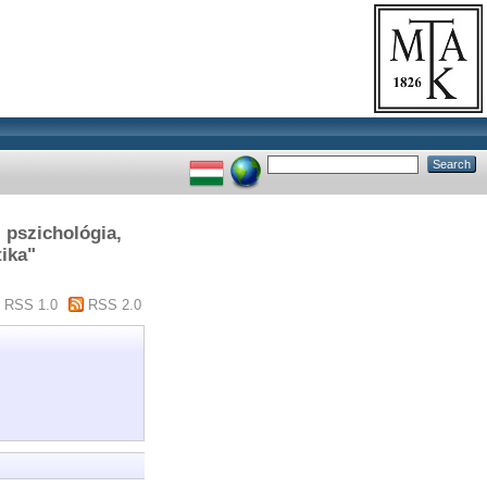
, pszichológia,
tika"
RSS 1.0
RSS 2.0