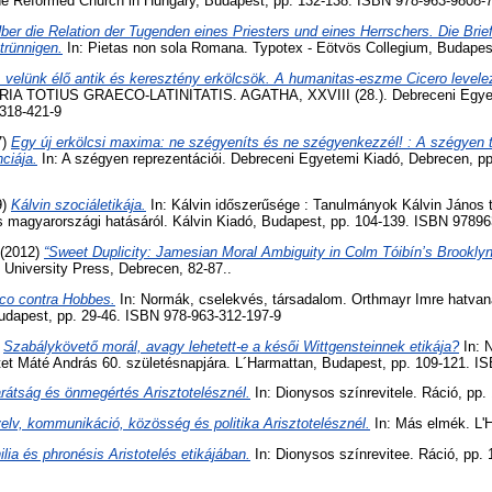
the Reformed Church in Hungary, Budapest, pp. 132-138. ISBN 978-963-9808-
ber die Relation der Tugenden eines Priesters und eines Herrschers. Die Bri
trünnigen.
In: Pietas non sola Romana. Typotex - Eötvös Collegium, Budapest
 velünk élő antik és keresztény erkölcsök. A humanitas-eszme Cicero level
A TOTIUS GRAECO-LATINITATIS. AGATHA, XXVIII (28.). Debreceni Egyet
318-421-9
7)
Egy új erkölcsi maxima: ne szégyeníts és ne szégyenkezzél! : A szégyen t
nciája.
In: A szégyen reprezentációi. Debreceni Egyetemi Kiadó, Debrecen, p
9)
Kálvin szociáletikája.
In: Kálvin időszerűsége : Tanulmányok Kálvin János 
s magyarországi hatásáról. Kálvin Kiadó, Budapest, pp. 104-139. ISBN 9789
(2012)
“Sweet Duplicity: Jamesian Moral Ambiguity in Colm Tóibín’s Brooklyn
University Press, Debrecen, 82-87..
co contra Hobbes.
In: Normák, cselekvés, társadalom. Orthmayr Imre hatvana
dapest, pp. 29-46. ISBN 978-963-312-197-9
)
Szabálykövető morál, avagy lehetett-e a késői Wittgensteinnek etikája?
In: 
et Máté András 60. születésnapjára. L´Harmattan, Budapest, pp. 109-121. I
rátság és önmegértés Arisztotelésznél.
In: Dionysos színrevitele. Ráció, pp.
elv, kommunikáció, közösség és politika Arisztotelésznél.
In: Más elmék. L'H
ilia és phronésis Aristotelés etikájában.
In: Dionysos színrevitee. Ráció, pp. 