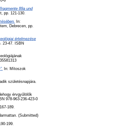
70-6
effragmente 89a und
, pp. 121-130.
ezésében.
In:
em, Debrecen, pp.
eológiai értelmezése
p. 23-47. ISBN
teológiájának
635581313
”.
In: Mítoszok
dik születésnapjára.
Nehogy érvgyűlölők
SBN 978-963-236-423-0
 167-189.
armattan. (Submitted)
190-199.