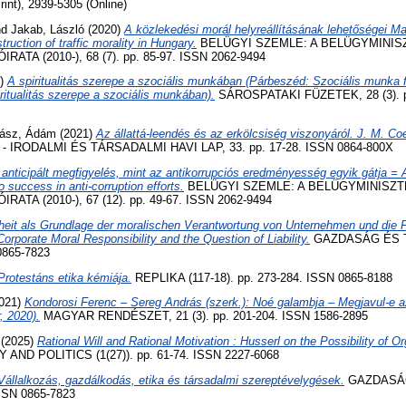
int), 2939-5305 (Online)
nd
Jakab, László
(2020)
A közlekedési morál helyreállításának lehetőségei 
truction of traffic morality in Hungary.
BELÜGYI SZEMLE: A BELÜGYMINIS
TA (2010-), 68 (7). pp. 85-97. ISSN 2062-9494
4)
A spiritualitás szerepe a szociális munkában (Párbeszéd: Szociális munka f
itualitás szerepe a szociális munkában).
SÁROSPATAKI FÜZETEK, 28 (3). p
ász, Ádám
(2021)
Az állattá-leendés és az erkölcsiség viszonyáról. J. M. 
 - IRODALMI ÉS TÁRSADALMI HAVI LAP, 33. pp. 17-28. ISSN 0864-800X
anticipált megfigyelés, mint az antikorrupciós eredményesség egyik gátja = A
o success in anti-corruption efforts.
BELÜGYI SZEMLE: A BELÜGYMINISZ
TA (2010-), 67 (12). pp. 49-67. ISSN 2062-9494
iheit als Grundlage der moralischen Verantwortung von Unternehmen und die 
orporate Moral Responsibility and the Question of Liability.
GAZDASÁG ÉS 
 0865-7823
Protestáns etika kémiája.
REPLIKA (117-18). pp. 273-284. ISSN 0865-8188
021)
Kondorosi Ferenc – Sereg András (szerk.): Noé galambja – Megjavul-e a
, 2020).
MAGYAR RENDÉSZET, 21 (3). pp. 201-204. ISSN 1586-2895
(2025)
Rational Will and Rational Motivation : Husserl on the Possibility of O
AND POLITICS (1(27)). pp. 61-74. ISSN 2227-6068
Vállalkozás, gazdálkodás, etika és társadalmi szereptévelygések.
GAZDASÁ
ISSN 0865-7823