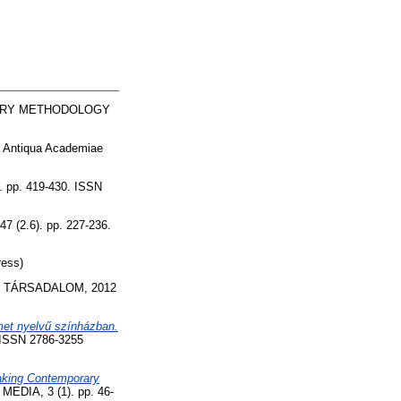
RY METHODOLOGY
 Antiqua Academiae
. pp. 419-430. ISSN
7 (2.6). pp. 227-236.
ress)
TÁRSADALOM, 2012
met nyelvű színházban.
ISSN 2786-3255
aking Contemporary
IA, 3 (1). pp. 46-