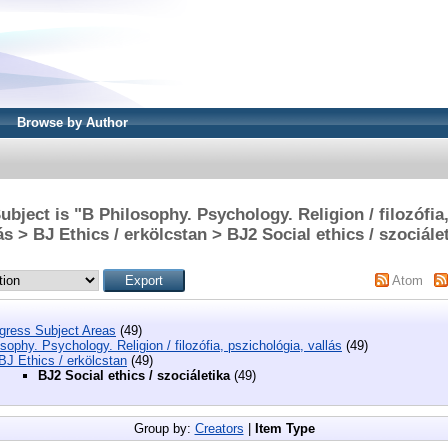
Browse by Author
bject is "B Philosophy. Psychology. Religion / filozófia
ás > BJ Ethics / erkölcstan > BJ2 Social ethics / szociále
Atom
ngress Subject Areas
(49)
sophy. Psychology. Religion / filozófia, pszichológia, vallás
(49)
BJ Ethics / erkölcstan
(49)
BJ2 Social ethics / szociáletika
(49)
Group by:
Creators
|
Item Type