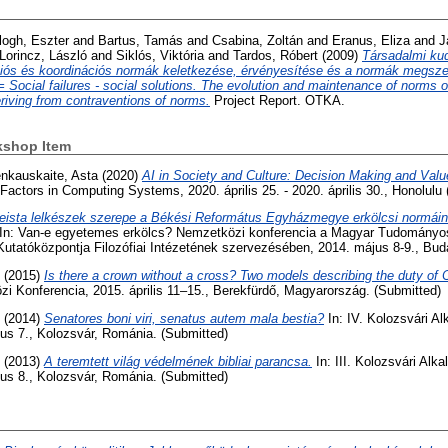
logh, Eszter
and
Bartus, Tamás
and
Csabina, Zoltán
and
Eranus, Eliza
and
J
Lorincz, László
and
Siklós, Viktória
and
Tardos, Róbert
(2009)
Társadalmi kud
iós és koordinációs normák keletkezése, érvényesítése és a normák megsz
= Social failures - social solutions. The evolution and maintenance of norms o
eriving from contraventions of norms.
Project Report. OTKA.
kshop Item
enkauskaite, Asta
(2020)
AI in Society and Culture: Decision Making and Valu
ctors in Computing Systems, 2020. április 25. - 2020. április 30., Honolulu (
eista lelkészek szerepe a Békési Református Egyházmegye erkölcsi normáin
In: Van-e egyetemes erkölcs? Nemzetközi konferencia a Magyar Tudomány
utatóközpontja Filozófiai Intézetének szervezésében, 2014. május 8-9., Bud
(2015)
Is there a crown without a cross? Two models describing the duty of Ch
 Konferencia, 2015. április 11–15., Berekfürdő, Magyarország. (Submitted)
(2014)
Senatores boni viri, senatus autem mala bestia?
In: IV. Kolozsvári Al
ius 7., Kolozsvár, Románia. (Submitted)
(2013)
A teremtett világ védelmének bibliai parancsa.
In: III. Kolozsvári Alka
ius 8., Kolozsvár, Románia. (Submitted)