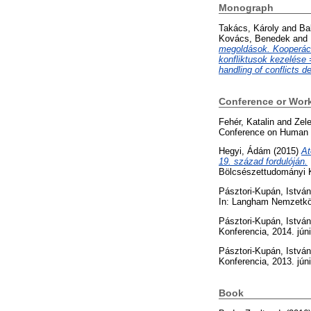
Monograph
Takács, Károly
and
Ba
Kovács, Benedek
and
megoldások. Kooperác
konfliktusok kezelése 
handling of conflicts d
Conference or Wor
Fehér, Katalin
and
Zel
Conference on Human Fa
Hegyi, Ádám
(2015)
At
19. század fordulóján.
Bölcsészettudományi K
Pásztori-Kupán, István
In: Langham Nemzetközi
Pásztori-Kupán, István
Konferencia, 2014. jún
Pásztori-Kupán, István
Konferencia, 2013. jún
Book