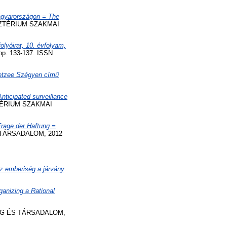
Magyarországon = The
ZTÉRIUM SZAKMAI
olyóirat, 10. évfolyam,
p. 133-137. ISSN
Coetzee Szégyen című
nticipated surveillance
TÉRIUM SZAKMAI
Frage der Haftung =
TÁRSADALOM, 2012
z emberiség a járvány
rganizing a Rational
G ÉS TÁRSADALOM,