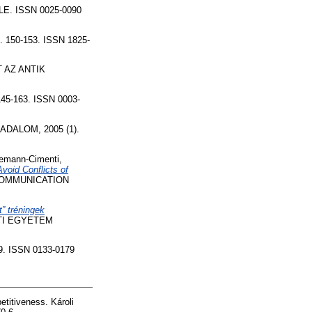
. ISSN 0025-0090
p. 150-153. ISSN 1825-
 AZ ANTIK
145-163. ISSN 0003-
ALOM, 2005 (1).
emann-Cimenti,
void Conflicts of
COMMUNICATION
” tréningek
TI EGYETEM
. ISSN 0133-0179
titiveness. Károli