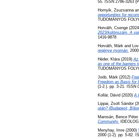
55. ISSN 2786-3263 (Pr
Hornyik, Zsuzsanna
a
opportunities for recons
TUDOMÁNYOS FOLYÓIRA
Horváth, Csenge
(202
2023/különszám. A spir
1416-9878
Horváth, Márk
and
Lov
regénye nyomán.
2000
Héder, Klára
(2019)
Az 
as one of the barriers t
TUDOMÁNYOS FOLYÓIRA
Joób, Márk
(2012)
Fre
Freedom as Basis for C
(1-2.). pp. 3-21. ISSN
Kollár, Dávid
(2020)
A 
Lippai, Zsolt Sándor
(2
után? (Budapest, Bíbor
Marosán, Bence Péter
Community.
IDEOLOGY 
Menyhay, Imre
(2000)
2000 (1-2). pp. 5-82. 