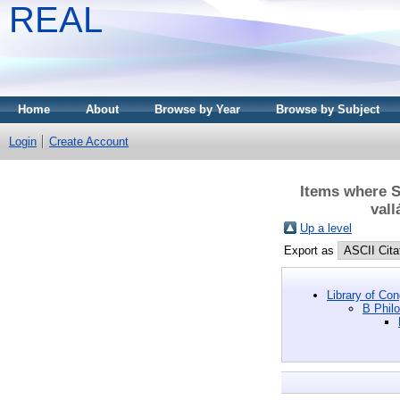
REAL
Home
About
Browse by Year
Browse by Subject
Login
Create Account
Items where Su
vall
Up a level
Export as
Library of Co
B Philo