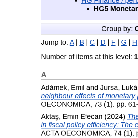
HG Finance / pé
HG5 Monetar
Group by:
Jump to:
A
|
B
|
C
|
D
|
F
|
G
|
H
Number of items at this level:
1
A
Adámek, Emil
and
Jursa, Luká
neighbour effects of monetary p
OECONOMICA, 73 (1). pp. 61
Aktaş, Emi̇n Efecan
(2024)
The
in fiscal policy efficiency: Th
ACTA OECONOMICA, 74 (1). p