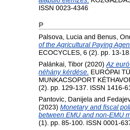
alapuló elemzés.
KÖZGAZDASÁG
ISSN 0023-4346
P
Palsova, Lucia
and
Benus, On
of the Agricultural Paying Agen
ECOCYCLES, 6 (2). pp. 13-18
Palánkai, Tibor
(2020)
Az euró
néhány kérdése.
EURÓPAI TÜ
MUNKACSOPORT KÉTHAVONT
(2). pp. 129-137. ISSN 1416-
Pantovic, Danijela
and
Fedajev
(2023)
Monetary and fiscal poli
between EMU and non-EMU 
(1). pp. 85-100. ISSN 0001-63