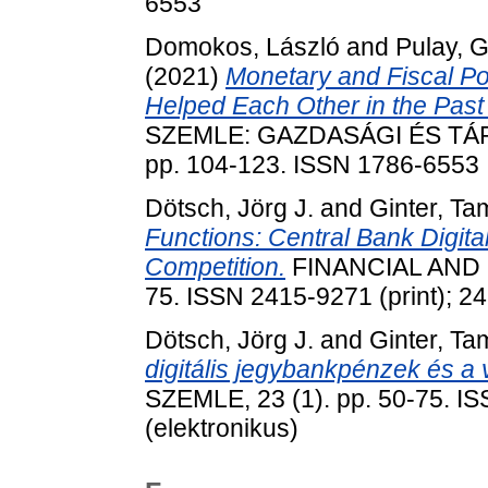
6553
Domokos, László
and
Pulay, G
(2021)
Monetary and Fiscal Po
Helped Each Other in the Pas
SZEMLE: GAZDASÁGI ÉS TÁRS
pp. 104-123. ISSN 1786-6553
Dötsch, Jörg J.
and
Ginter, T
Functions: Central Bank Digit
Competition.
FINANCIAL AND E
75. ISSN 2415-9271 (print); 2
Dötsch, Jörg J.
and
Ginter, T
digitális jegybankpénzek és a 
SZEMLE, 23 (1). pp. 50-75. I
(elektronikus)