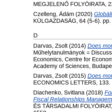
MEGJELENŐ FOLYÓIRATA, 22 (
Czelleng, Ádám
(2020)
Globáli
KÜLGAZDASÁG, 64 (5-6). pp.
D
Darvas, Zsolt
(2014)
Does mon
Műhelytanulmányok = Discussio
Economics, Centre for Econom
Academy of Sciences, Budape
Darvas, Zsolt
(2015)
Does mon
ECONOMICS LETTERS, 133. p
Diachenko, Svitlana
(2018)
Fo
Fiscal Relationships Managem
ÉS TÁRSADALMI FOLYÓIRAT, 14