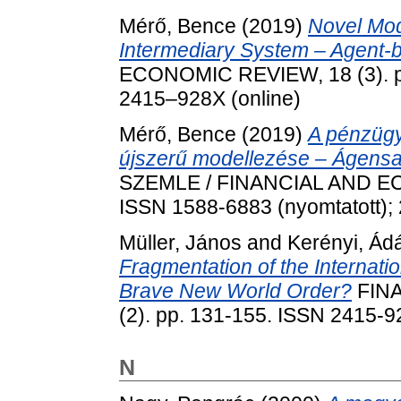
Mérő, Bence
(2019)
Novel Mode
Intermediary System – Agent-
ECONOMIC REVIEW, 18 (3). pp.
2415–928X (online)
Mérő, Bence
(2019)
A pénzügy
újszerű modellezése – Ágens
SZEMLE / FINANCIAL AND ECO
ISSN 1588-6883 (nyomtatott); 
Müller, János
and
Kerényi, Á
Fragmentation of the Internati
Brave New World Order?
FINA
(2). pp. 131-155. ISSN 2415-92
N