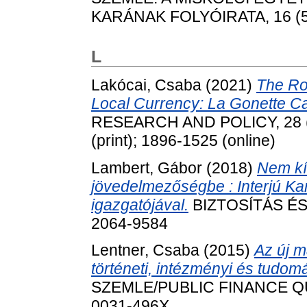
KARÁNAK FOLYÓIRATA, 16 (5)
L
Lakócai, Csaba
(2021)
The Rol
Local Currency: La Gonette C
RESEARCH AND POLICY, 28 (1
(print); 1896-1525 (online)
Lambert, Gábor
(2018)
Nem kí
jövedelmezőségbe : Interjú K
igazgatójával.
BIZTOSÍTÁS ÉS 
2064-9584
Lentner, Csaba
(2015)
Az új m
történeti, intézményi és tud
SZEMLE/PUBLIC FINANCE QUA
0031-496X