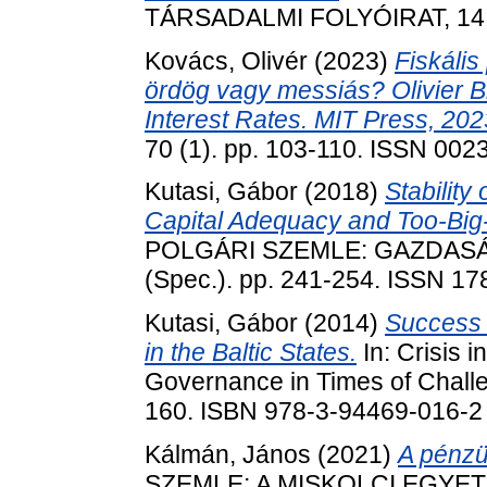
TÁRSADALMI FOLYÓIRAT, 14 (S
Kovács, Olivér
(2023)
Fiskális
ördög vagy messiás? Olivier B
Interest Rates. MIT Press, 202
70 (1). pp. 103-110. ISSN 002
Kutasi, Gábor
(2018)
Stability
Capital Adequacy and Too-Big-
POLGÁRI SZEMLE: GAZDASÁ
(Spec.). pp. 241-254. ISSN 1
Kutasi, Gábor
(2014)
Success 
in the Baltic States.
In: Crisis 
Governance in Times of Challe
160. ISBN 978-3-94469-016-2
Kálmán, János
(2021)
A pénzüg
SZEMLE: A MISKOLCI EGYE