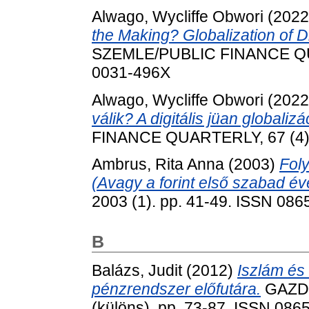
Alwago, Wycliffe Obwori
(202
the Making? Globalization of Di
SZEMLE/PUBLIC FINANCE QUA
0031-496X
Alwago, Wycliffe Obwori
(202
válik? A digitális jüan globalizá
FINANCE QUARTERLY, 67 (4).
Ambrus, Rita Anna
(2003)
Foly
(Avagy a forint első szabad év
2003 (1). pp. 41-49. ISSN 086
B
Balázs, Judit
(2012)
Iszlám és 
pénzrendszer előfutára.
GAZD
(különs). pp. 73-87. ISSN 086