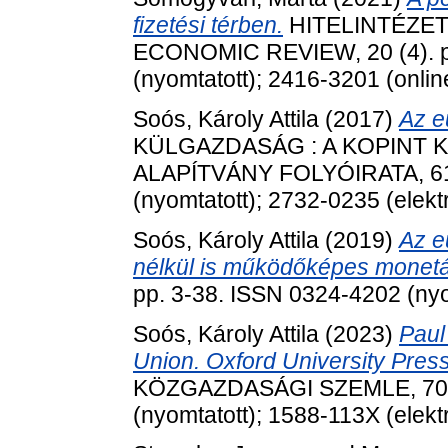
fizetési térben.
HITELINTÉZET
ECONOMIC REVIEW, 20 (4). p
(nyomtatott); 2416-3201 (onlin
Soós, Károly Attila
(2017)
Az e
KÜLGAZDASÁG : A KOPINT 
ALAPÍTVÁNY FOLYÓIRATA, 61 (
(nyomtatott); 2732-0235 (elekt
Soós, Károly Attila
(2019)
Az e
nélkül is működőképes monetár
pp. 3-38. ISSN 0324-4202 (nyo
Soós, Károly Attila
(2023)
Paul
Union. Oxford University Press
KÖZGAZDASÁGI SZEMLE, 70 (1
(nyomtatott); 1588-113X (elekt