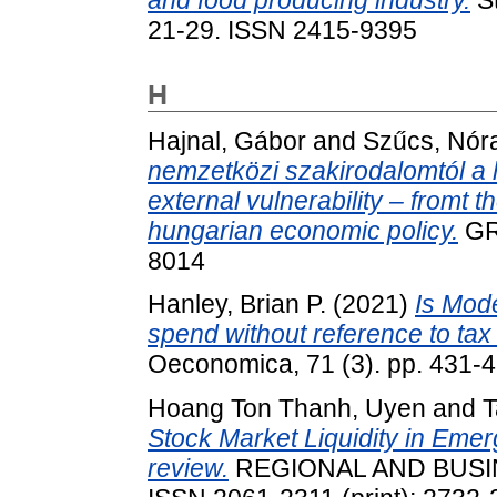
21-29. ISSN 2415-9395
H
Hajnal, Gábor
and
Szűcs, Nór
nemzetközi szakirodalomtól a 
external vulnerability – fromt th
hungarian economic policy.
GRA
8014
Hanley, Brian P.
(2021)
Is Mode
spend without reference to tax 
Oeconomica, 71 (3). pp. 431-
Hoang Ton Thanh, Uyen
and
T
Stock Market Liquidity in Emer
review.
REGIONAL AND BUSINE