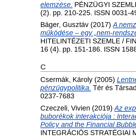
elemzése.
PÉNZÜGYI SZEMLE
(2). pp. 210-225. ISSN 0031-
Báger, Gusztáv
(2017)
A nemz
működése – egy „nem-rendszer”
HITELINTÉZETI SZEMLE / F
16 (4). pp. 151-186. ISSN 158
C
Csermák, Károly
(2005)
Lentn
pénzügypolitika.
Tér és Társad
0237-7683
Czeczeli, Vivien
(2019)
Az exp
buborékok interakciója : Inter
Policy and the Financial Bubbl
INTEGRÁCIÓS STRATÉGIAI