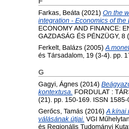
F
Farkas, Beáta
(2021)
On the w
integration - Economics of th
ECONOMY AND FINANCE: E
GAZDASÁG ÉS PÉNZÜGY, 8 (2)
Ferkelt, Balázs
(2005)
A monetá
és Társadalom, 19 (3-4). pp.
G
Gagyi, Ágnes
(2014)
Beágyazot
kontextusa.
FORDULAT : TÁ
(21). pp. 150-169. ISSN 1585
Gerőcs, Tamás
(2016)
A kínai
válásának útjai.
VGI Műhelytan
és Regionális Tudományi Kutat