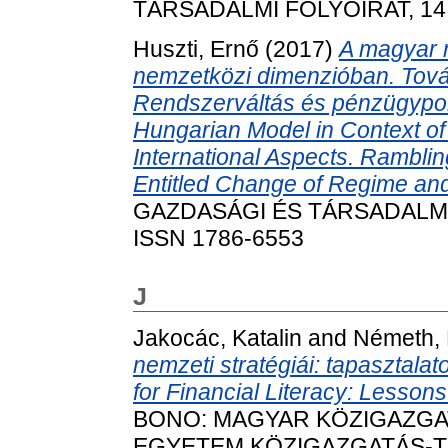
TÁRSADALMI FOLYÓIRAT, 14 (
Huszti, Ernő
(2017)
A magyar m
nemzetközi dimenzióban. Tová
Rendszerváltás és pénzügypoli
Hungarian Model in Context of
International Aspects. Rambli
Entitled Change of Regime and 
GAZDASÁGI ÉS TÁRSADALMI FO
ISSN 1786-6553
J
Jakocác, Katalin
and
Németh, 
nemzeti stratégiái: tapasztalat
for Financial Literacy: Lesson
BONO: MAGYAR KÖZIGAZGAT
EGYETEM KÖZIGAZGATÁS-T