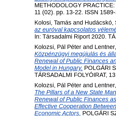
METHODOLOGY PRACTICE: 
11 (02). pp. 13-22. ISSN 1589
Kolosi, Tamás
and
Hudácskó, S
az euróval kapcsolatos vélem
In: Társadalmi Riport 2020. T
Kolozsi, Pál Péter
and
Lentner
Közpénzügyi megújulás és áll
Renewal of Public Finances a
Model in Hungary.
POLGÁRI S
TÁRSADALMI FOLYÓIRAT, 13 (4
Kolozsi, Pál Péter
and
Lentner
The Pillars of a New State M
Renewal of Public Finances as
Effective Cooperation Between
Economic Actors.
POLGÁRI S