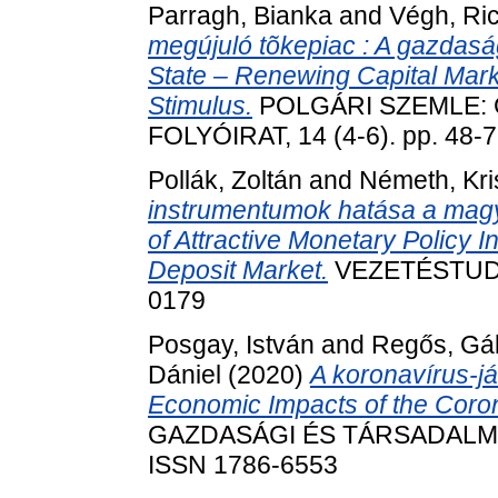
Parragh, Bianka
and
Végh, Ri
megújuló tõkepiac : A gazdas
State – Renewing Capital Mar
Stimulus.
POLGÁRI SZEMLE: 
FOLYÓIRAT, 14 (4-6). pp. 48-
Pollák, Zoltán
and
Németh, Kri
instrumentumok hatása a magy
of Attractive Monetary Policy 
Deposit Market.
VEZETÉSTUDOM
0179
Posgay, István
and
Regős, Gá
Dániel
(2020)
A koronavírus-j
Economic Impacts of the Coron
GAZDASÁGI ÉS TÁRSADALMI FO
ISSN 1786-6553