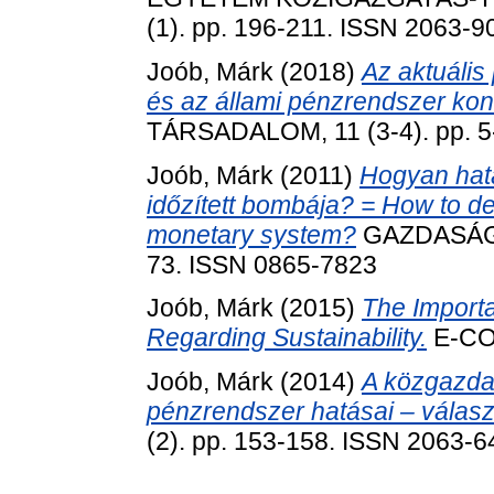
(1). pp. 196-211. ISSN 2063-9
Joób, Márk
(2018)
Az aktuális
és az állami pénzrendszer kon
TÁRSADALOM, 11 (3-4). pp. 5
Joób, Márk
(2011)
Hogyan hatá
időzített bombája? = How to de
monetary system?
GAZDASÁG 
73. ISSN 0865-7823
Joób, Márk
(2015)
The Import
Regarding Sustainability.
E-CON
Joób, Márk
(2014)
A közgazda
pénzrendszer hatásai – válasz 
(2). pp. 153-158. ISSN 2063-