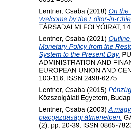
Lentner, Csaba
(2018)
On the
Welcome by the Editor-in-Chie
TÁRSADALMI FOLYÓIRAT, 14 (S
Lentner, Csaba
(2021)
Outline
Monetary Policy from the Resto
System to the Present Day.
PU
ADMINISTRATION AND FINA
EUROPEAN UNION AND CENT
103-116. ISSN 2498-6275
Lentner, Csaba
(2015)
Pénzügy
Közszolgálati Egyetem, Budap
Lentner, Csaba
(2003)
A magya
piacgazdasági átmenetben.
GA
(2). pp. 20-39. ISSN 0865-782