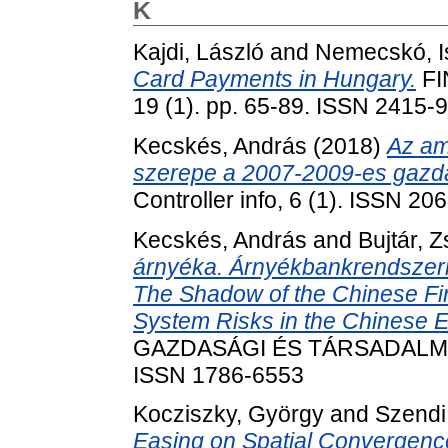
K
Kajdi, László
and
Nemecskó, I
Card Payments in Hungary.
FI
19 (1). pp. 65-89. ISSN 2415-9
Kecskés, András
(2018)
Az am
szerepe a 2007-2009-es gazda
Controller info, 6 (1). ISSN 2
Kecskés, András
and
Bujtár, Z
árnyéka. Árnyékbankrendszeri
The Shadow of the Chinese F
System Risks in the Chinese 
GAZDASÁGI ÉS TÁRSADALMI FO
ISSN 1786-6553
Kocziszky, György
and
Szendi
Easing on Spatial Convergenc