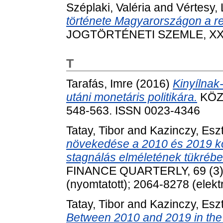
Széplaki, Valéria
and
Vértesy,
története Magyarországon a re
JOGTÖRTÉNETI SZEMLE, XX (1
T
Tarafás, Imre
(2016)
Kinyílnak
utáni monetáris politikára.
KÖZG
548-563. ISSN 0023-4346
Tatay, Tibor
and
Kazinczy, Esz
növekedése a 2010 és 2019 kö
stagnálás elméletének tükrébe
FINANCE QUARTERLY, 69 (3).
(nyomtatott); 2064-8278 (elekt
Tatay, Tibor
and
Kazinczy, Esz
Between 2010 and 2019 in the 