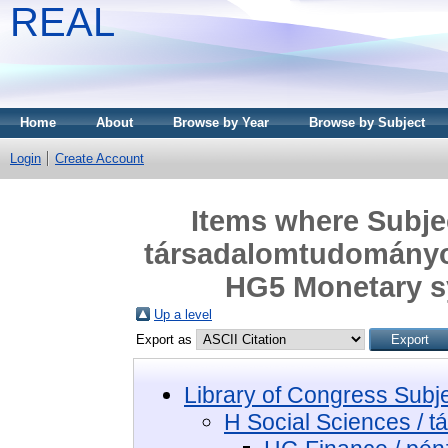
REAL
Home
About
Browse by Year
Browse by Subject
Login
Create Account
Items where Subjec
társadalomtudományo
HG5 Monetary s
Up a level
Export as
Library of Congress Subj
H Social Sciences / 