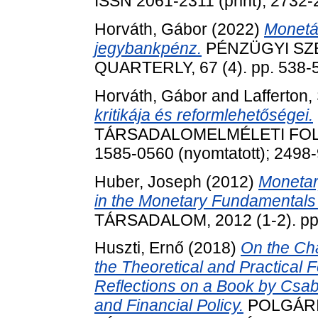
ISSN 2061-2311 (print); 2732-
Horváth, Gábor
(2022)
Monetár
jegybankpénz.
PÉNZÜGYI SZ
QUARTERLY, 67 (4). pp. 538-
Horváth, Gábor
and
Lafferton,
kritikája és reformlehetőségei.
TÁRSADALOMELMÉLETI FOLYÓI
1585-0560 (nyomtatott); 2498-
Huber, Joseph
(2012)
Monetar
in the Monetary Fundamentals 
TÁRSADALOM, 2012 (1-2). pp.
Huszti, Ernő
(2018)
On the Ch
the Theoretical and Practical 
Reflections on a Book by Csa
and Financial Policy.
POLGÁRI