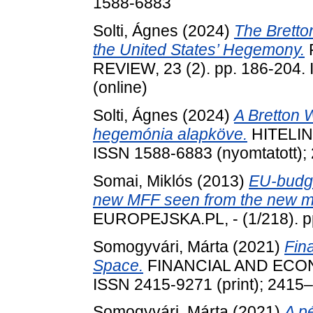
1588-6883
Solti, Ágnes
(2024)
The Bretto
the United States’ Hegemony.
REVIEW, 23 (2). pp. 186-204.
(online)
Solti, Ágnes
(2024)
A Bretton 
hegemónia alapköve.
HITELINT
ISSN 1588-6883 (nyomtatott); 
Somai, Miklós
(2013)
EU-budge
new MFF seen from the new me
EUROPEJSKA.PL, - (1/218). p
Somogyvári, Márta
(2021)
Fina
Space.
FINANCIAL AND ECONO
ISSN 2415-9271 (print); 2415–
Somogyvári, Márta
(2021)
A pé