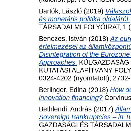
Bartók, László
(2019)
Válaszok
és monetáris politika oldaláról.
TÁRSADALMI FOLYÓIRAT, 1 (4-
Benczes, István
(2018)
Az eur
értelmezései az államközpontú
Disintegration of the Eurozone
Approaches.
KÜLGAZDASÁG :
KUTATÁSI ALAPÍTVÁNY FOLYÓIR
0324-4202 (nyomtatott); 2732-
Berlinger, Edina
(2018)
How do
innovation financing?
Corvinus
Bethlendi, András
(2017)
Álla
Sovereign Bankruptcies – in T
GAZDASÁGI ÉS TÁRSADALMI FO