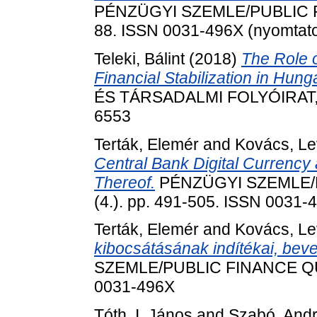
PÉNZÜGYI SZEMLE/PUBLIC FI
88. ISSN 0031-496X (nyomtatot
Teleki, Bálint
(2018)
The Role o
Financial Stabilization in Hung
ÉS TÁRSADALMI FOLYÓIRAT, 14
6553
Terták, Elemér
and
Kovács, Le
Central Bank Digital Currency 
Thereof.
PÉNZÜGYI SZEMLE/P
(4.). pp. 491-505. ISSN 0031-
Terták, Elemér
and
Kovács, Le
kibocsátásának indítékai, bev
SZEMLE/PUBLIC FINANCE QUA
0031-496X
Tóth, I. János
and
Szabó, And