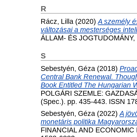
R
Rácz, Lilla
(2020)
A személy é
változásai a mesterséges intell
ÁLLAM- ÉS JOGTUDOMÁNY, 61 
S
Sebestyén, Géza
(2018)
Proac
Central Bank Renewal. Though
Book Entitled The Hungarian W
POLGÁRI SZEMLE: GAZDASÁ
(Spec.). pp. 435-443. ISSN 1
Sebestyén, Géza
(2022)
A jöv
monetáris politika Magyarorsz
FINANCIAL AND ECONOMIC REV