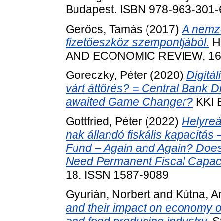
Budapest. ISBN 978-963-301-
Gerőcs, Tamás
(2017)
A nemze
fizetőeszköz szempontjából.
H
AND ECONOMIC REVIEW, 16. 
Goreczky, Péter
(2020)
Digitá
várt áttörés? = Central Bank D
awaited Game Changer?
KKI 
Gottfried, Péter
(2022)
Helyreál
nak állandó fiskális kapacitá
Fund – Again and Again? Does 
Need Permanent Fiscal Capac
18. ISSN 1587-9089
Gyurián, Norbert
and
Kútna, A
and their impact on economy o
and food producing industry.
St