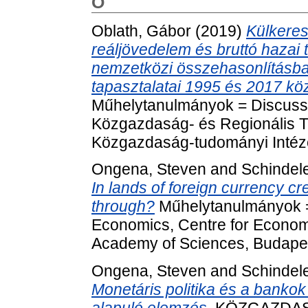
O
Oblath, Gábor
(2019)
Külkeres
reáljövedelem és bruttó hazai 
nemzetközi összehasonlításba
tapasztalatai 1995 és 2017 kö
Műhelytanulmányok = Discussi
Közgazdaság- és Regionális 
Közgazdaság-tudományi Intéze
Ongena, Steven
and
Schindele
In lands of foreign currency cr
through?
Műhelytanulmányok = 
Economics, Centre for Econom
Academy of Sciences, Budape
Ongena, Steven
and
Schindele
Monetáris politika és a bankok 