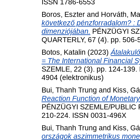
ISSN 1786-6553
Boros, Eszter
and
Horváth, Ma
következő pénzforradalom? : D
dimenziójában.
PÉNZÜGYI SZ
QUARTERLY, 67 (4). pp. 506-
Botos, Katalin
(2023)
Átalakul
= The International Financial 
SZEMLE, 22 (3). pp. 124-139. 
4904 (elektronikus)
Bui, Thanh Trung
and
Kiss, G
Reaction Function of Monetary
PÉNZÜGYI SZEMLE/PUBLIC F
210-224. ISSN 0031-496X
Bui, Thanh Trung
and
Kiss, G
országok aszimmetrikus monetá