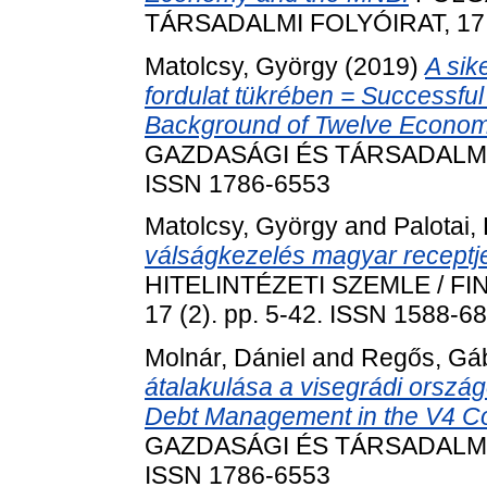
TÁRSADALMI FOLYÓIRAT, 17 (S
Matolcsy, György
(2019)
A sik
fordulat tükrében = Successfu
Background of Twelve Econom
GAZDASÁGI ÉS TÁRSADALMI FO
ISSN 1786-6553
Matolcsy, György
and
Palotai,
válságkezelés magyar receptje
HITELINTÉZETI SZEMLE / F
17 (2). pp. 5-42. ISSN 1588-6
Molnár, Dániel
and
Regős, Gá
átalakulása a visegrádi orsz
Debt Management in the V4 Co
GAZDASÁGI ÉS TÁRSADALMI FO
ISSN 1786-6553