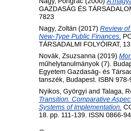
Nagy, Pongrác
(2000)
A magya
GAZDASÁG ÉS TÁRSADALOM, 20
7823
Nagy, Zoltán
(2017)
Review of
New-Type Public Finances.
PO
TÁRSADALMI FOLYÓIRAT, 13 (S
Novák, Zsuzsanna
(2019)
Mone
műhelytanulmányok (7). Buda
Egyetem Gazdaság- és Társa
tanszék, Budapest. ISBN 978
Nyikos, Györgyi
and
Talaga, R
Transition. Comparative Aspec
Systems of Implementation.
CO
18. pp. 111-139. ISSN 0866-9