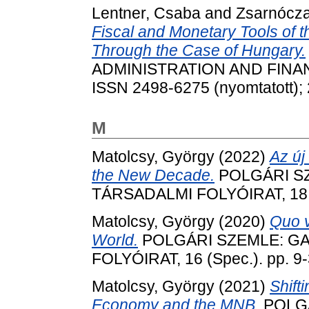
Lentner, Csaba
and
Zsarnócza
Fiscal and Monetary Tools of t
Through the Case of Hungary.
ADMINISTRATION AND FINANC
ISSN 2498-6275 (nyomtatott); 
M
Matolcsy, György
(2022)
Az új
the New Decade.
POLGÁRI S
TÁRSADALMI FOLYÓIRAT, 18 (4
Matolcsy, György
(2020)
Quo v
World.
POLGÁRI SZEMLE: G
FOLYÓIRAT, 16 (Spec.). pp. 9
Matolcsy, György
(2021)
Shift
Economy and the MNB.
POLGÁ