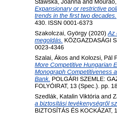
Stawska, Joanna
and
Mourao,
Expansionary or restrictive po
trends in the first two decades.
430. ISSN 0001-6373
Szakolczai, György
(2020)
Az 
megoldás.
KÖZGAZDASÁGI SZEM
0023-4346
Szalai, Ákos
and
Kolozsi, Pál 
More Competitive Hungarian 
Monograph Competitiveness a
Bank.
POLGÁRI SZEMLE: GA
FOLYÓIRAT, 13 (Spec.). pp. 1
Szedlák, Katalin Viktória
and
Z
a biztosítási tevékenységről s
BIZTOSÍTÁS ÉS KOCKÁZAT, 1 (