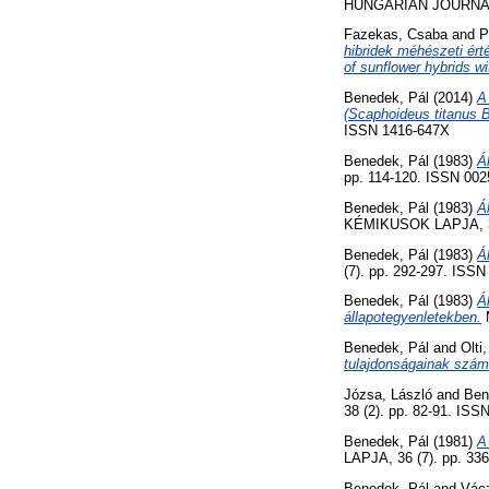
HUNGARIAN JOURNAL O
Fazekas, Csaba
and
P
hibridek méhészeti érté
of sunflower hybrids wit
Benedek, Pál
(2014)
A
(Scaphoideus titanus B
ISSN 1416-647X
Benedek, Pál
(1983)
Á
pp. 114-120. ISSN 002
Benedek, Pál
(1983)
Á
KÉMIKUSOK LAPJA, 38 
Benedek, Pál
(1983)
Á
(7). pp. 292-297. ISS
Benedek, Pál
(1983)
Á
állapotegyenletekben.
M
Benedek, Pál
and
Olti
tulajdonságainak szám
Józsa, László
and
Ben
38 (2). pp. 82-91. ISS
Benedek, Pál
(1981)
A
LAPJA, 36 (7). pp. 33
Benedek, Pál
and
Vácz