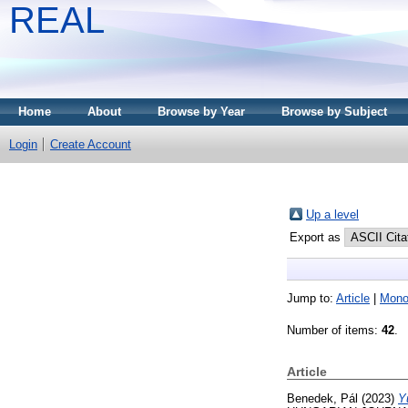
REAL
Home
About
Browse by Year
Browse by Subject
Login
Create Account
Up a level
Export as
Jump to:
Article
|
Mono
Number of items:
42
.
Article
Benedek, Pál
(2023)
Y