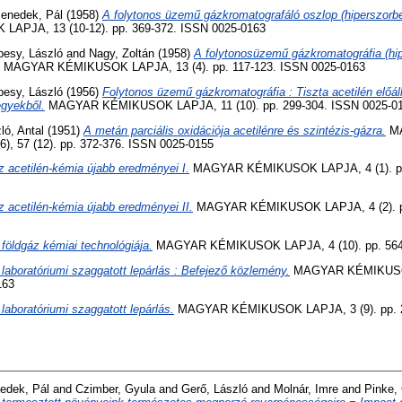
enedek, Pál
(1958)
A folytonos üzemű gázkromatografáló oszlop (hiperszorb
PJA, 13 (10-12). pp. 369-372. ISSN 0025-0163
esy, László
and
Nagy, Zoltán
(1958)
A folytonosüzemű gázkromatográfia (hip
MAGYAR KÉMIKUSOK LAPJA, 13 (4). pp. 117-123. ISSN 0025-0163
esy, László
(1956)
Folytonos üzemű gázkromatográfia : Tiszta acetilén előáll
egyekből.
MAGYAR KÉMIKUSOK LAPJA, 11 (10). pp. 299-304. ISSN 0025-0
ló, Antal
(1951)
A metán parciális oxidációja acetilénre és szintézis-gázra.
MA
, 57 (12). pp. 372-376. ISSN 0025-0155
z acetilén-kémia újabb eredményei I.
MAGYAR KÉMIKUSOK LAPJA, 4 (1). pp.
z acetilén-kémia újabb eredményei II.
MAGYAR KÉMIKUSOK LAPJA, 4 (2). pp
 földgáz kémiai technológiája.
MAGYAR KÉMIKUSOK LAPJA, 4 (10). pp. 564-
 laboratóriumi szaggatott lepárlás : Befejező közlemény.
MAGYAR KÉMIKUSOK 
163
 laboratóriumi szaggatott lepárlás.
MAGYAR KÉMIKUSOK LAPJA, 3 (9). pp. 2
edek, Pál
and
Czimber, Gyula
and
Gerő, László
and
Molnár, Imre
and
Pinke,