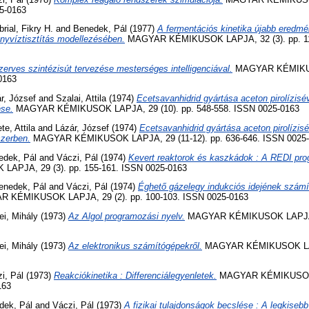
5-0163
rial, Fikry H.
and
Benedek, Pál
(1977)
A fermentációs kinetika újabb eredm
nyvíztisztítás modellezésében.
MAGYAR KÉMIKUSOK LAPJA, 32 (3). pp. 11
zerves szintézisút tervezése mesterséges intelligenciával.
MAGYAR KÉMIKUS
0163
r, József
and
Szalai, Attila
(1974)
Ecetsavanhidrid gyártása aceton pirolízisév
se.
MAGYAR KÉMIKUSOK LAPJA, 29 (10). pp. 548-558. ISSN 0025-0163
te, Attila
and
Lázár, József
(1974)
Ecetsavanhidrid gyártása aceton pirolízisé
zerben.
MAGYAR KÉMIKUSOK LAPJA, 29 (11-12). pp. 636-646. ISSN 0025
edek, Pál
and
Váczi, Pál
(1974)
Kevert reaktorok és kaszkádok : A REDI pro
PJA, 29 (3). pp. 155-161. ISSN 0025-0163
enedek, Pál
and
Váczi, Pál
(1974)
Éghető gázelegy indukciós idejének szám
 KÉMIKUSOK LAPJA, 29 (2). pp. 100-103. ISSN 0025-0163
i, Mihály
(1973)
Az Algol programozási nyelv.
MAGYAR KÉMIKUSOK LAPJA, 2
i, Mihály
(1973)
Az elektronikus számítógépekről.
MAGYAR KÉMIKUSOK LAPJ
i, Pál
(1973)
Reakciókinetika : Differenciálegyenletek.
MAGYAR KÉMIKUSOK L
163
dek, Pál
and
Váczi, Pál
(1973)
A fizikai tulajdonságok becslése : A legkise