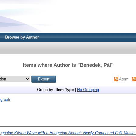
Browse by Author
Items where Author is "
Benedek, Pál
"
Atom
Group by:
Item Type
|
No Grouping
graph
ugoslav Kitsch Wave with a Hungarian Accent: Newly Composed Folk Music i