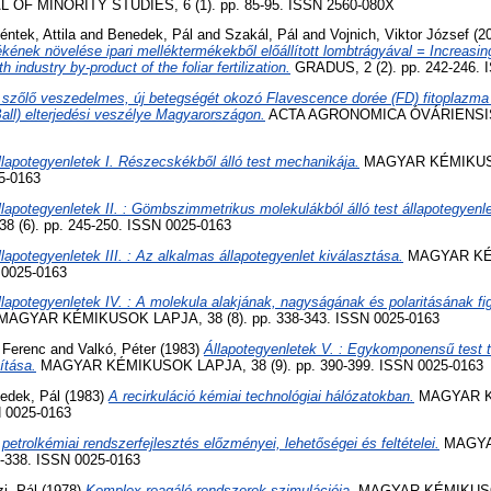
F MINORITY STUDIES, 6 (1). pp. 85-95. ISSN 2560-080X
éntek, Attila
and
Benedek, Pál
and
Szakál, Pál
and
Vojnich, Viktor József
(2
kének növelése ipari melléktermékekből előállított lombtrágyával = Increasing
h industry by-product of the foliar fertilization.
GRADUS, 2 (2). pp. 242-246. 
 szőlő veszedelmes, új betegségét okozó Flavescence dorée (FD) fitoplazma
all) elterjedési veszélye Magyarországon.
ACTA AGRONOMICA ÓVÁRIENSIS, 5
llapotegyenletek I. Részecskékből álló test mechanikája.
MAGYAR KÉMIKUSO
5-0163
llapotegyenletek II. : Gömbszimmetrikus molekulákból álló test állapotegyenle
(6). pp. 245-250. ISSN 0025-0163
llapotegyenletek III. : Az alkalmas állapotegyenlet kiválasztása.
MAGYAR KÉ
N 0025-0163
llapotegyenletek IV. : A molekula alakjának, nagyságának és polaritásának f
AGYAR KÉMIKUSOK LAPJA, 38 (8). pp. 338-343. ISSN 0025-0163
, Ferenc
and
Valkó, Péter
(1983)
Állapotegyenletek V. : Egykomponensű test 
ítása.
MAGYAR KÉMIKUSOK LAPJA, 38 (9). pp. 390-399. ISSN 0025-0163
edek, Pál
(1983)
A recirkuláció kémiai technológiai hálózatokban.
MAGYAR K
N 0025-0163
 petrolkémiai rendszerfejlesztés előzményei, lehetőségei és feltételei.
MAGYA
6-338. ISSN 0025-0163
i, Pál
(1978)
Komplex reagáló rendszerek szimulációja.
MAGYAR KÉMIKUSOK