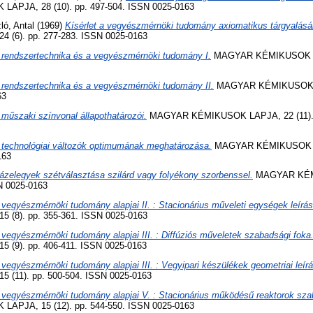
PJA, 28 (10). pp. 497-504. ISSN 0025-0163
ló, Antal
(1969)
Kísérlet a vegyészmérnöki tudomány axiomatikus tárgyalásár
(6). pp. 277-283. ISSN 0025-0163
 rendszertechnika és a vegyészmérnöki tudomány I.
MAGYAR KÉMIKUSOK LAP
 rendszertechnika és a vegyészmérnöki tudomány II.
MAGYAR KÉMIKUSOK LA
63
 műszaki színvonal állapothatározói.
MAGYAR KÉMIKUSOK LAPJA, 22 (11). p
 technológiai változók optimumának meghatározása.
MAGYAR KÉMIKUSOK LA
163
ázelegyek szétválasztása szilárd vagy folyékony szorbenssel.
MAGYAR KÉM
SN 0025-0163
 vegyészmérnöki tudomány alapjai II. : Stacionárius műveleti egységek leírás
(8). pp. 355-361. ISSN 0025-0163
 vegyészmérnöki tudomány alapjai III. : Diffúziós műveletek szabadsági foka
(9). pp. 406-411. ISSN 0025-0163
 vegyészmérnöki tudomány alapjai III. : Vegyipari készülékek geometriai leír
(11). pp. 500-504. ISSN 0025-0163
 vegyészmérnöki tudomány alapjai V. : Stacionárius működésű reaktorok sza
PJA, 15 (12). pp. 544-550. ISSN 0025-0163