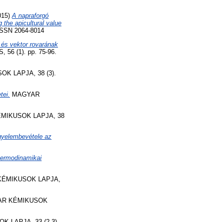
015)
A napraforgó
 the apicultural value
ISSN 2064-8014
 és vektor rovarának
6 (1). pp. 75-96.
K LAPJA, 38 (3).
tei.
MAGYAR
MIKUSOK LAPJA, 38
igyelembevétele az
termodinamikai
ÉMIKUSOK LAPJA,
R KÉMIKUSOK
 LAPJA, 33 (2-3).