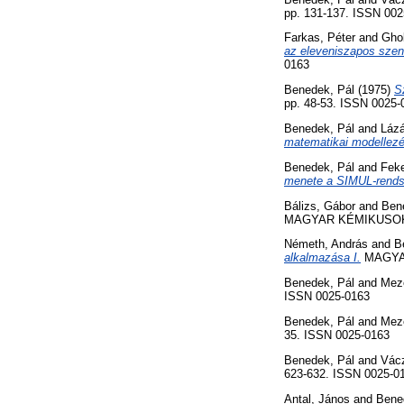
pp. 131-137. ISSN 002
Farkas, Péter
and
Ghob
az eleveniszapos szen
0163
Benedek, Pál
(1975)
S
pp. 48-53. ISSN 0025-
Benedek, Pál
and
Lázá
matematikai modellezé
Benedek, Pál
and
Feke
menete a SIMUL-rends
Bálizs, Gábor
and
Ben
MAGYAR KÉMIKUSOK LA
Németh, András
and
B
alkalmazása I.
MAGYAR
Benedek, Pál
and
Meze
ISSN 0025-0163
Benedek, Pál
and
Meze
35. ISSN 0025-0163
Benedek, Pál
and
Vácz
623-632. ISSN 0025-0
Antal, János
and
Bene