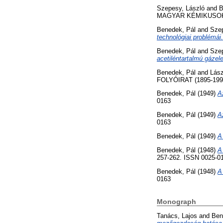
Szepesy, László
and
B
MAGYAR KÉMIKUSOK LA
Benedek, Pál
and
Szep
technológiai problémái.
Benedek, Pál
and
Szep
acetiléntartalmú gázel
Benedek, Pál
and
Lász
FOLYÓIRAT (1895-1996)
Benedek, Pál
(1949)
A
0163
Benedek, Pál
(1949)
A
0163
Benedek, Pál
(1949)
A
Benedek, Pál
(1948)
A
257-262. ISSN 0025-0
Benedek, Pál
(1948)
A
0163
Monograph
Tanács, Lajos
and
Ben