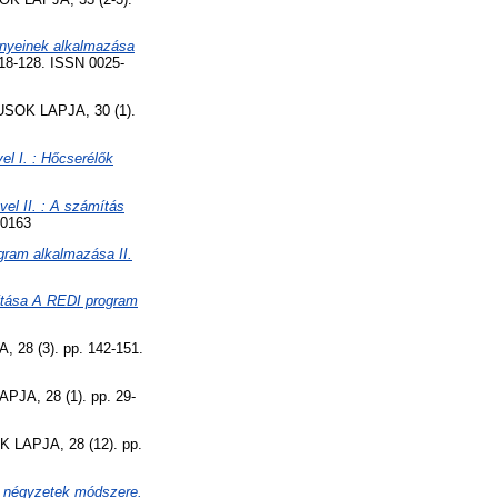
ényeinek alkalmazása
8-128. ISSN 0025-
OK LAPJA, 30 (1).
el I. : Hőcserélők
vel II. : A számítás
-0163
gram alkalmazása II.
ítása A REDI program
8 (3). pp. 142-151.
A, 28 (1). pp. 29-
APJA, 28 (12). pp.
bb négyzetek módszere.