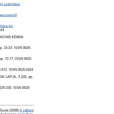
er) számítása.
erszorpció)
ítása kis
163
GYAR KÉMIAI
 15-23. ISSN 0025-
. 72-77. ISSN 0025-
572. ISSN 0025-0163
LAPJA, 3 (10). pp.
25-230. ISSN 0025-
 Gyula
(2008)
A változó