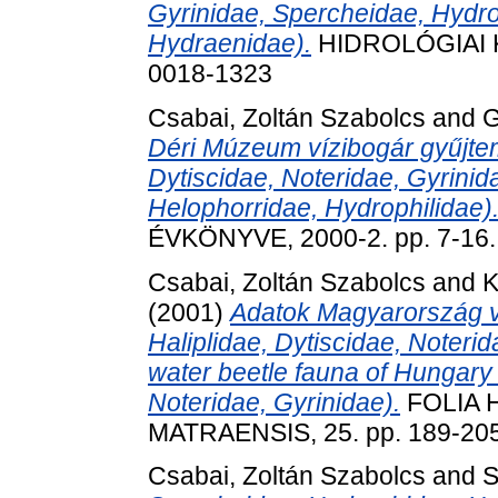
Gyrinidae, Spercheidae, Hydro
Hydraenidae).
HIDROLÓGIAI KÖ
0018-1323
Csabai, Zoltán Szabolcs
and
G
Déri Múzeum vízibogár gyűjtem
Dytiscidae, Noteridae, Gyrini
Helophorridae, Hydrophilidae)
ÉVKÖNYVE, 2000-2. pp. 7-16.
Csabai, Zoltán Szabolcs
and
K
(2001)
Adatok Magyarország v
Haliplidae, Dytiscidae, Noterida
water beetle fauna of Hungary 
Noteridae, Gyrinidae).
FOLIA 
MATRAENSIS, 25. pp. 189-20
Csabai, Zoltán Szabolcs
and
S