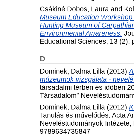
Csákiné Dobos, Laura
and
Kol
Museum Education Workshop 
Hunting Museum of Carpathian 
Environmental Awareness.
Jou
Educational Sciences, 13 (2).
D
Dominek, Dalma Lilla
(2013)
A
múzeumok vizsgálata - nevel
társadalmi térben és időben 20
Társadalom” Neveléstudományi 
Dominek, Dalma Lilla
(2012)
K
Tanulás és művelődés. Acta An
Neveléstudományok Intézete, 
9789634735847