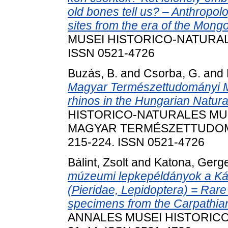
old bones tell us? – Anthropolo
sites from the era of the Mong
MUSEI HISTORICO-NATURALIS
ISSN 0521-4726
Buzás, B.
and
Csorba, G.
and
Magyar Természettudományi 
rhinos in the Hungarian Natur
HISTORICO-NATURALES MUS
MAGYAR TERMÉSZETTUDOMÁ
215-224. ISSN 0521-4726
Bálint, Zsolt
and
Katona, Gerge
múzeumi lepkepéldányok a Ká
(Pieridae, Lepidoptera) = Rare
specimens from the Carpathian 
ANNALES MUSEI HISTORICO-