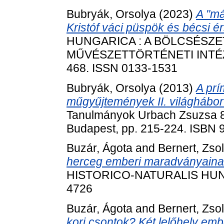
Bubryák, Orsolya
(2023)
A "má
Kristóf váci püspök és bécsi é
HUNGARICA : A BÖLCSÉSZ
MŰVÉSZETTÖRTÉNETI INTÉZET
468. ISSN 0133-1531
Bubryák, Orsolya
(2013)
A prí
műgyűjtemények II. világhábor
Tanulmányok Urbach Zsuzsa 80
Budapest, pp. 215-224. ISBN 
Buzár, Ágota
and
Bernert, Zsol
herceg emberi maradványainak
HISTORICO-NATURALIS HUNGAR
4726
Buzár, Ágota
and
Bernert, Zsol
kori csontok? Két lelőhely em