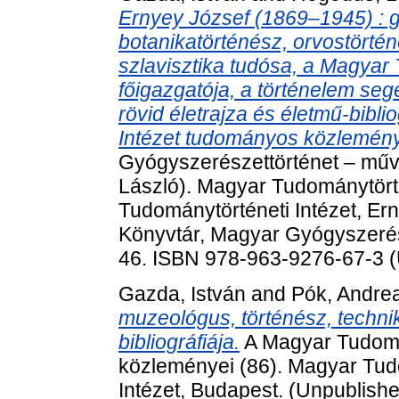
Ernyey József (1869–1945) : 
botanikatörténész, orvostörtén
szlavisztika tudósa, a Magya
főigazgatója, a történelem se
rövid életrajza és életmű-bibl
Intézet tudományos közlemény
Gyógyszerészettörténet – műve
László). Magyar Tudománytört
Tudománytörténeti Intézet, Er
Könyvtár, Magyar Gyógyszerész
46. ISBN 978-963-9276-67-3 (
Gazda, István
and
Pók, Andre
muzeológus, történész, techni
bibliográfiája.
A Magyar Tudomá
közleményei (86). Magyar Tu
Intézet, Budapest. (Unpublish