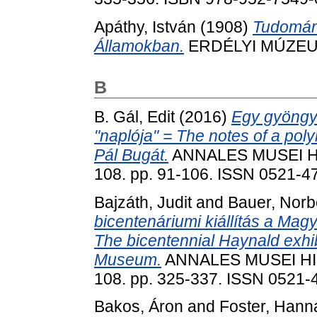
Apáthy, István
(1908)
Tudomán
Államokban.
ERDÉLYI MÚZEUM, 
B
B. Gál, Edit
(2016)
Egy gyöngyö
"naplója" = The notes of a poly
Pál Bugát.
ANNALES MUSEI H
108. pp. 91-106. ISSN 0521-4
Bajzáth, Judit
and
Bauer, Norb
bicentenáriumi kiállítás a M
The bicentennial Haynald exhib
Museum.
ANNALES MUSEI HI
108. pp. 325-337. ISSN 0521-
Bakos, Áron
and
Foster, Hann