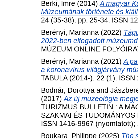
Berki, Imre
(2014)
A magyar Ka
Múzeumának története és kiállí
24 (35-38). pp. 25-34. ISSN 1
Berényi, Marianna
(2022)
Tágu
2022-ben elfogadott múzeumdef
MÚZEUM ONLINE FOLYÓIRATA, 
Berényi, Marianna
(2021)
A pa
a koronavírus világjárvány mú
TABULA (2014-), 22 (1). ISSN
Bodnár, Dorottya
and
Jászberé
(2017)
Az új muzeológia megj
TURIZMUS BULLETIN : A M
SZAKMAI ÉS TUDOMÁNYOS FOL
ISSN 1416-9967 (nyomtatott); 
Boukara, Philippe
(2025)
The s