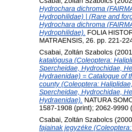
Csabai, Zoltán Szabolcs
(200
Hydrochara dichroma (FAIRMA
Hydrophilidae) | (Rare and forg
Hydrochara dichroma (FAIRMA
Hydrophilidae).
FOLIA HISTO
MATRAENSIS, 26. pp. 221-22
Csabai, Zoltán Szabolcs
(200
katalógusa (Coleoptera: Halipl
Spercheidae, Hydrochidae, He
Hydraenidae) = Catalogue of t
county (Coleoptera: Haliplidae
Spercheidae, Hydrochidae, He
Hydraenidae).
NATURA SOMOGY
1587-1908 (print); 2062-9990 (
Csabai, Zoltán Szabolcs
(200
fajainak jegyzéke (Coleoptera: 