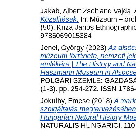
Jakab, Albert Zsolt
and
Vajda,
Közelítések.
In: Múzeum – örö
(50). Kriza János Ethnographic
9786069015384
Jenei, György
(2023)
Az alsóc
múzeum története, nemzeti je
emlékére | The History and Nat
Haszmann Museum in Alsócser
POLGÁRI SZEMLE: GAZDASÁ
(1-3). pp. 254-272. ISSN 1786
Jókuthy, Emese
(2018)
A mark
szolgáltatás megtervezésében 
Hungarian Natural History Mu
NATURALIS HUNGARICI, 110. 