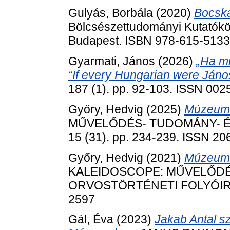
Gulyás, Borbála
(2020)
Bocska
Bölcsészettudományi Kutatóköz
Budapest. ISBN 978-615-5133
Gyarmati, János
(2026)
„Ha m
“If every Hungarian were Ján
187 (1). pp. 92-103. ISSN 002
Győry, Hedvig
(2025)
Múzeumi
MŰVELŐDÉS- TUDOMÁNY- É
15 (31). pp. 234-239. ISSN 2
Győry, Hedvig
(2021)
Múzeumok
KALEIDOSCOPE: MŰVELŐDÉ
ORVOSTÖRTÉNETI FOLYÓIRAT, 
2597
Gál, Éva
(2023)
Jakab Antal s