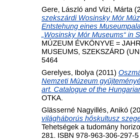
Gere, László
and
Vizi, Márta
(
szekszárdi Wosinsky Mór Múze
Entstehung eines Museumpala
„Wosinsky Mór Museums“ in S
MÚZEUM ÉVKÖNYVE = JAH
MUSEUMS, SZEKSZÁRD (UNGAR
5464
Gerelyes, Ibolya
(2011)
Oszmá
Nemzeti Múzeum gyűjteményén
art. Catalogue of the Hungari
OTKA.
Glässerné Nagyillés, Anikó
(2
világháborús hőskultusz szeged
Tehetségek a tudomány horizo
281. ISBN 978-963-306-297-5