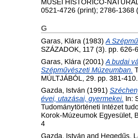
MUSEI HISTORICO-NATURALIS
0521-4726 (print); 2786-1368 (
G
Garas, Klára
(1983)
A Szépmű
SZÁZADOK, 117 (3). pp. 626-
Garas, Klára
(2001)
A budai v
Szépművészeti Múzeumban.
T
MÚLTJÁBÓL, 29. pp. 381-410
Gazda, István
(1991)
Széchenyi
évei, utazásai, gyermekei.
In: 
Tudománytörténeti Intézet tud
Korok-Múzeumok Egyesület, B
4
Gazda, István
and
Hegedűs, L