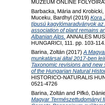
MÚZEUM ONLINE FOLYÓIRATA, 
Barbacka, Mária
and
Krobicki,
Muceku, Bardhyl
(2019)
Kora J
típusú kagylómaradványok az 
association of plant remains an
Albanian Alps.
ANNALES MUSE
HUNGARICI, 111. pp. 103-114
Barina, Zoltán
(2017)
A Magya
munkatársai által 2017-ben leír
Taxonomic revisions and new 
of the Hungarian Natural Hist
HISTORICO-NATURALIS HUNGA
0521-4726
Barina, Zoltán
and
Pifkó, Dánie
Magyar Természettudományi 