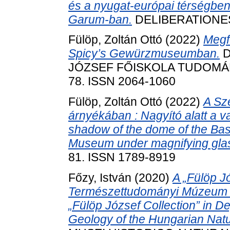
és a nyugat-európai térségben :
Garum-ban.
DELIBERATIONES, 
Fülöp, Zoltán Ottó
(2022)
Megf
Spicy’s Gewürzmuseumban.
D
JÓZSEF FŐISKOLA TUDOMÁNYO
78. ISSN 2064-1060
Fülöp, Zoltán Ottó
(2022)
A Sz
árnyékában : Nagyító alatt a 
shadow of the dome of the Basi
Museum under magnifying gla
81. ISSN 1789-8919
Főzy, István
(2020)
A „Fülöp J
Természettudományi Múzeum Ő
„Fülöp József Collection” in D
Geology of the Hungarian Nat