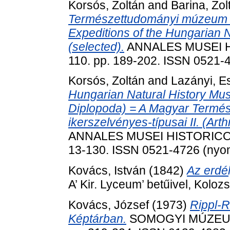
Korsós, Zoltán
and
Barina, Zol
Természettudományi múzeum e
Expeditions of the Hungarian 
(selected).
ANNALES MUSEI H
110. pp. 189-202. ISSN 0521-
Korsós, Zoltán
and
Lazányi, E
Hungarian Natural History Mus
Diplopoda) = A Magyar Term
ikerszelvényes-típusai II. (Ar
ANNALES MUSEI HISTORICO-
13-130. ISSN 0521-4726 (nyomt
Kovács, István
(1842)
Az erdé
A’ Kir. Lyceum’ betűivel, Kolozs
Kovács, József
(1973)
Rippl-
Képtárban.
SOMOGYI MÚZEUMO