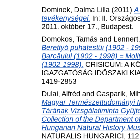
Dominek, Dalma Lilla
(2011)
A
tevékenységei.
In: II. Ország
2011. október 17., Budapest.
Domokos, Tamás
and
Lennert,
Berettyó puhatestűi (1902 - 19
Barcăului (1902 - 1998) = Moll
(1902-1998).
CRISICUM: A K
IGAZGATÓSÁG IDŐSZAKI KIADV
1419-2853
Dulai, Alfréd
and
Gasparik, Mi
Magyar Természettudományi M
Tárának Vizsgálatiminta Gyű
Collection of the Department o
Hungarian Natural History Mu
NATURALIS HUNGARICI, 112. p