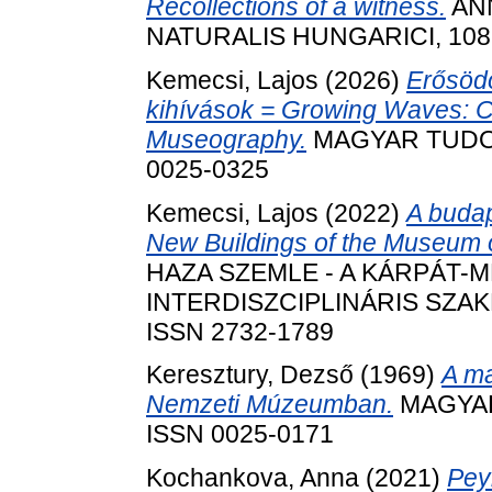
Recollections of a witness.
ANN
NATURALIS HUNGARICI, 108. 
Kemecsi, Lajos
(2026)
Erősödő
kihívások = Growing Waves: C
Museography.
MAGYAR TUDOMÁ
0025-0325
Kemecsi, Lajos
(2022)
A budap
New Buildings of the Museum 
HAZA SZEMLE - A KÁRPÁT
INTERDISZCIPLINÁRIS SZAKMAI
ISSN 2732-1789
Keresztury, Dezső
(1969)
A ma
Nemzeti Múzeumban.
MAGYAR 
ISSN 0025-0171
Kochankova, Anna
(2021)
Pey