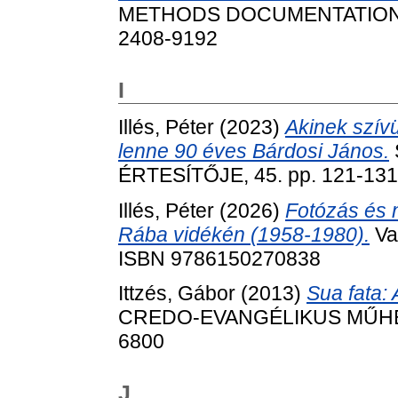
METHODS DOCUMENTATION (SI
2408-9192
I
Illés, Péter
(2023)
Akinek szívü
lenne 90 éves Bárdosi János.
ÉRTESÍTŐJE, 45. pp. 121-131
Illés, Péter
(2026)
Fotózás és 
Rába vidékén (1958-1980).
Va
ISBN 9786150270838
Ittzés, Gábor
(2013)
Sua fata: 
CREDO-EVANGÉLIKUS MŰHELY, 
6800
J