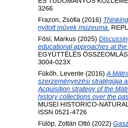
ÉS TUDOMÁNYOS KÖZLEMÉNYEI,
3266
Frazon, Zsófia
(2016)
Thinking
nyitott művek múzeuma.
REPLI
Fösl, Markus
(2025)
Discussin
educational approaches at the 
EGYÜTTÉLÉS ÖSSZEOMLÁS ÚJ
3004-023X
Fükőh, Levente
(2016)
A Mátr
szerzeményezési stratégiája a
Acquisition strategy of the Má
history collections over the p
MUSEI HISTORICO-NATURALIS
ISSN 0521-4726
Fülöp, Zoltán Ottó
(2022)
Gasz