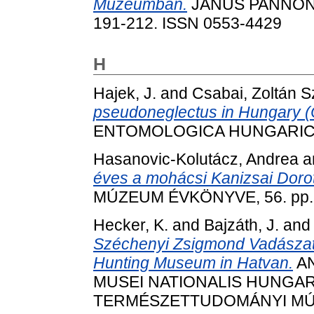
Múzeumban.
JANUS PANNONI
191-212. ISSN 0553-4429
H
Hajek, J.
and
Csabai, Zoltán S
pseudoneglectus in Hungary (C
ENTOMOLOGICA HUNGARICA, 7
Hasanovic-Kolutácz, Andrea
a
éves a mohácsi Kanizsai Dor
MÚZEUM ÉVKÖNYVE, 56. pp. 
Hecker, K.
and
Bajzáth, J.
an
Széchenyi Zsigmond Vadásza
Hunting Museum in Hatvan.
AN
MUSEI NATIONALIS HUNGARI
TERMÉSZETTUDOMÁNYI MÚZE