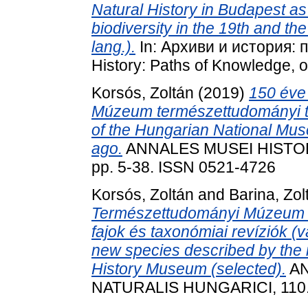
Natural History in Budapest as
biodiversity in the 19th and the 
lang.).
In: Архиви и история: 
History: Paths of Knowledge, oc
Korsós, Zoltán
(2019)
150 éve
Múzeum természettudományi tá
of the Hungarian National Mu
ago.
ANNALES MUSEI HISTOR
pp. 5-38. ISSN 0521-4726
Korsós, Zoltán
and
Barina, Zol
Természettudományi Múzeum mu
fajok és taxonómiai revíziók (
new species described by the 
History Museum (selected).
AN
NATURALIS HUNGARICI, 110. 