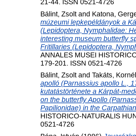
21-44. ISSN 0521-4726
Bálint, Zsolt
and
Katona, Gerge
múzeumi lepkepéldányok a Kár
(Lepidoptera, Nymphalidae: Hel
interesting museum butterfly 
Fritillaries (Lepidoptera, Nymp
ANNALES MUSEI HISTORICO-
179-201. ISSN 0521-4726
Bálint, Zsolt
and
Takáts, Korné
apolló (Parnassius apollo L., 1
kutatástörténete a Kárpát-med
on the butterfly Apollo (Parnas
Papilionidae) in the Carpathian
HISTORICO-NATURALIS HUNGA
0521-4726