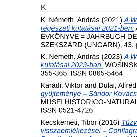
K
K. Németh, András
(2021)
A W
régészeti kutatásai 2021-ben.
ÉVKÖNYVE = JAHRBUCH D
SZEKSZÁRD (UNGARN), 43. pp
K. Németh, András
(2023)
A W
kutatásai 2023-ban.
WOSINSKY
355-365. ISSN 0865-5464
Karádi, Viktor
and
Dulai, Alfréd
gyűjteménye = Sándor Kovács's
MUSEI HISTORICO-NATURALIS
ISSN 0521-4726
Kecskeméti, Tibor
(2016)
Tűzv
visszaemlékezései = Conflagra