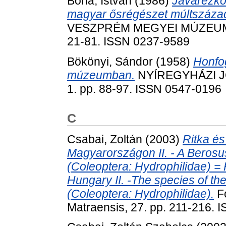
Bóna, István
(1986)
Javarézkor
magyar ősrégészet múltszázad-
VESZPRÉM MEGYEI MÚZEUMO
21-81. ISSN 0237-9589
Bökönyi, Sándor
(1958)
Honfog
múzeumban.
NYÍREGYHÁZI 
1. pp. 88-97. ISSN 0547-0196
C
Csabai, Zoltán
(2003)
Ritka és
Magyarországon II. - A Beros
(Coleoptera: Hydrophilidae) = 
Hungary II. -The species of t
(Coleoptera: Hydrophilidae).
Fo
Matraensis, 27. pp. 211-216.