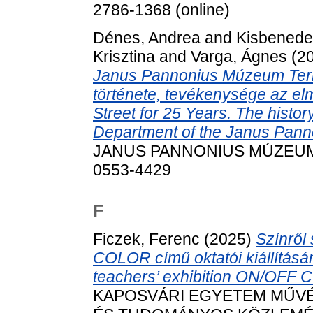
2786-1368 (online)
Dénes, Andrea
and
Kisbenedek
Krisztina
and
Varga, Ágnes
(2
Janus Pannonius Múzeum Ter
története, tevékenysége az e
Street for 25 Years. The history
Department of the Janus Pann
JANUS PANNONIUS MÚZEUM É
0553-4429
F
Ficzek, Ferenc
(2025)
Színről 
COLOR című oktatói kiállításáró
teachers’ exhibition ON/OFF C
KAPOSVÁRI EGYETEM MŰVÉ