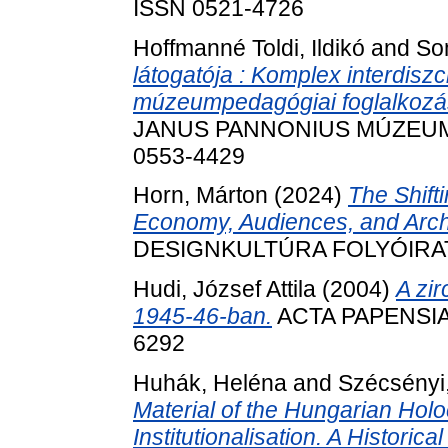
ISSN 0521-4726
Hoffmanné Toldi, Ildikó
and
So
látogatója : Komplex interdiszc
múzeumpedagógiai foglalkozá
JANUS PANNONIUS MÚZEUM É
0553-4429
Horn, Márton
(2024)
The Shift
Economy, Audiences, and Archi
DESIGNKULTÚRA FOLYÓIRATA, 
Hudi, József Attila
(2004)
A zi
1945-46-ban.
ACTA PAPENSIA, 
6292
Huhák, Heléna
and
Szécsényi
Material of the Hungarian Hol
Institutionalisation. A Historica