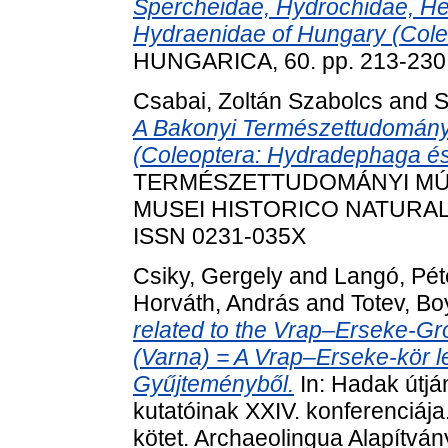
Spercheidae, Hydrochidae, He
Hydraenidae of Hungary (Cole
HUNGARICA, 60. pp. 213-230
Csabai, Zoltán Szabolcs
and
S
A Bakonyi Természettudomány
(Coleoptera: Hydradephaga és
TERMÉSZETTUDOMÁNYI MÚZ
MUSEI HISTORICO NATURALIS
ISSN 0231-035X
Csiky, Gergely
and
Langó, Pét
Horváth, András
and
Totev, B
related to the Vrap–Erseke-Gro
(Varna) = A Vrap–Erseke-kör l
Gyűjteményből.
In: Hadak útján
kutatóinak XXIV. konferenciáj
kötet. Archaeolingua Alapítvá