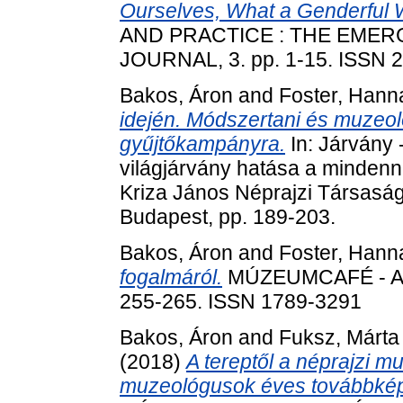
Ourselves, What a Genderful W
AND PRACTICE : THE EME
JOURNAL, 3. pp. 1-15. ISSN 
Bakos, Áron
and
Foster, Hann
idején. Módszertani és muzeol
gyűjtőkampányra.
In: Járvány 
világjárvány hatása a mindenn
Kriza János Néprajzi Társasá
Budapest, pp. 189-203.
Bakos, Áron
and
Foster, Hann
fogalmáról.
MÚZEUMCAFÉ - A 
255-265. ISSN 1789-3291
Bakos, Áron
and
Fuksz, Márta
(2018)
A tereptől a néprajzi m
muzeológusok éves továbbkép