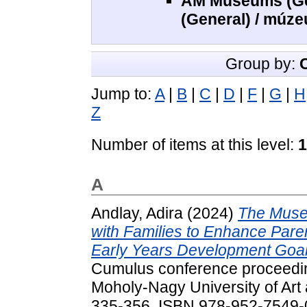
AM Museums (Gen
(General) / múz
Group by:
Jump to:
A
|
B
|
C
|
D
|
F
|
G
|
H
Z
Number of items at this level:
1
A
Andlay, Adira
(2024)
The Muse
with Families to Enhance Paren
Early Years Development Goal
Cumulus conference proceeding
Moholy-Nagy University of Art
335-356. ISBN 978-952-7549-