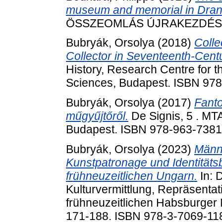
museum and memorial in Dran
ÖSSZEOMLÁS ÚJRAKEZDÉS, 3 
Bubryák, Orsolya
(2018)
Colle
Collector in Seventeenth-Cent
History, Research Centre for 
Sciences, Budapest. ISBN 97
Bubryák, Orsolya
(2017)
Fanto
műgyűjtőről.
De Signis, 5 . MTA
Budapest. ISBN 978-963-7381
Bubryák, Orsolya
(2023)
Männ
Kunstpatronage und Identitäts
frühneuzeitlichen Ungarn.
In: 
Kulturvermittlung, Repräsenta
frühneuzeitlichen Habsburger 
171-188. ISBN 978-3-7069-11