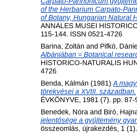
Carpato-Pannonicum gyűjtem
of the Herbarium Carpato-Pann
of Botany, Hungarian Natural
ANNALES MUSEI HISTORICO-
115-144. ISSN 0521-4726
Barina, Zoltán
and
Pifkó, Dánie
Albániában = Botanical researc
HISTORICO-NATURALIS HUNGAR
4726
Benda, Kálmán
(1981)
A magy
törekvései a XVIII. században.
ÉVKÖNYVE, 1981 (7). pp. 87-
Benedek, Nóra
and
Biró, Hajn
jelentősége a gyűjtemény gya
összeomlás, újrakezdés, 1 (1