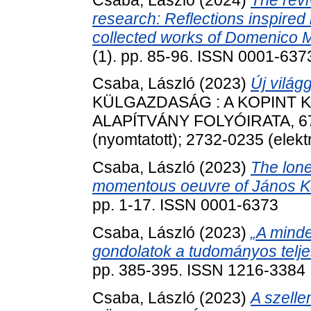
research: Reflections inspired 
collected works of Domenico M
(1). pp. 85-96. ISSN 0001-637
Csaba, László
(2023)
Új világ
KÜLGAZDASÁG : A KOPINT 
ALAPÍTVÁNY FOLYÓIRATA, 67 (
(nyomtatott); 2732-0235 (elekt
Csaba, László
(2023)
The lone
momentous oeuvre of János K
pp. 1-17. ISSN 0001-6373
Csaba, László
(2023)
„A minde
gondolatok a tudományos telj
pp. 385-395. ISSN 1216-3384
Csaba, László
(2023)
A szell