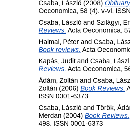
Csaba, László
(2008)
Obituary
Oeconomica, 58 (4). v-vi. IS
Csaba, László
and
Szilágyi, E
Reviews.
Acta Oeconomica, 57
Halmai, Péter
and
Csaba, Lás
Book reviews.
Acta Oeconomica
Kapás, Judit
and
Csaba, Lászl
Reviews.
Acta Oeconomica, 56
Ádám, Zoltán
and
Csaba, Lász
Zoltán
(2006)
Book Reviews.
A
ISSN 0001-6373
Csaba, László
and
Török, Ád
Merdan
(2004)
Book Reviews.
498. ISSN 0001-6373