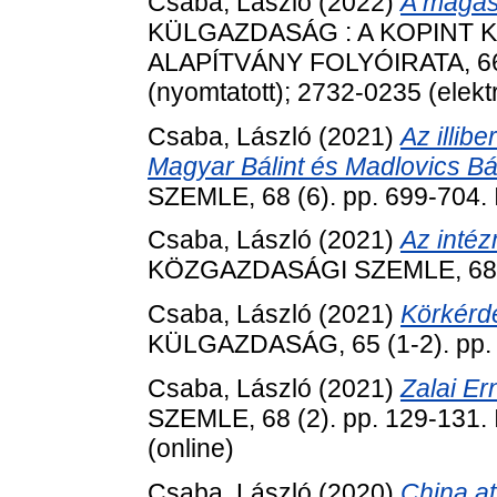
Csaba, László
(2022)
A magas
KÜLGAZDASÁG : A KOPINT 
ALAPÍTVÁNY FOLYÓIRATA, 66 (
(nyomtatott); 2732-0235 (elekt
Csaba, László
(2021)
Az illib
Magyar Bálint és Madlovics Bál
SZEMLE, 68 (6). pp. 699-704.
Csaba, László
(2021)
Az inté
KÖZGAZDASÁGI SZEMLE, 68 (1
Csaba, László
(2021)
Körkérdé
KÜLGAZDASÁG, 65 (1-2). pp. 
Csaba, László
(2021)
Zalai E
SZEMLE, 68 (2). pp. 129-131.
(online)
Csaba, László
(2020)
China at