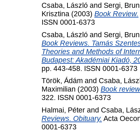
Csaba, László
and
Sergi, Bru
Krisztina
(2003)
Book Review.
ISSN 0001-6373
Csaba, László
and
Sergi, Brun
Book Reviews. Tamás Szentes
Theories and Methods of Inte
Budapest: Akadémiai Kiadó, 2
pp. 443-458. ISSN 0001-6373
Török, Ádám
and
Csaba, Lász
Maximilian
(2003)
Book review
322. ISSN 0001-6373
Halmai, Péter
and
Csaba, Lás
Reviews. Obituary.
Acta Oecono
0001-6373