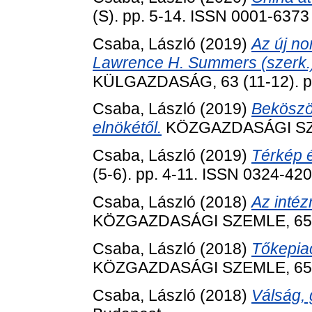
(S). pp. 5-14. ISSN 0001-6373
Csaba, László
(2019)
Az új no
Lawrence H. Summers (szerk.)
KÜLGAZDASÁG, 63 (11-12). p
Csaba, László
(2019)
Beköszön
elnökétől.
KÖZGAZDASÁGI SZEM
Csaba, László
(2019)
Térkép é
(5-6). pp. 4-11. ISSN 0324-42
Csaba, László
(2018)
Az inté
KÖZGAZDASÁGI SZEMLE, 65 (1
Csaba, László
(2018)
Tőkepia
KÖZGAZDASÁGI SZEMLE, 65 (5
Csaba, László
(2018)
Válság, 