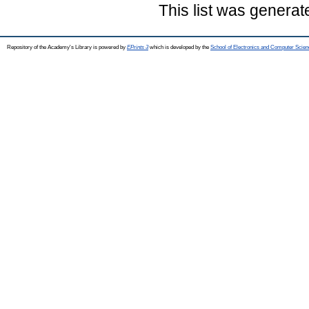
This list was genera
Repository of the Academy's Library is powered by
EPrints 3
which is developed by the
School of Electronics and Computer Scien