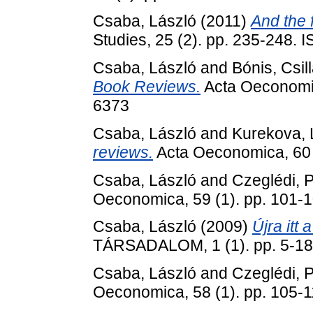
Csaba, László
(2011)
And the f
Studies, 25 (2). pp. 235-248.
Csaba, László
and
Bónis, Csil
Book Reviews.
Acta Oeconomic
6373
Csaba, László
and
Kurekova, 
reviews.
Acta Oeconomica, 60 
Csaba, László
and
Czeglédi, P
Oeconomica, 59 (1). pp. 101-
Csaba, László
(2009)
Újra itt
TÁRSADALOM, 1 (1). pp. 5-18
Csaba, László
and
Czeglédi, P
Oeconomica, 58 (1). pp. 105-