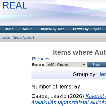
REAL
Home
About
Browse by Year
Browse by Subject
Login
Create Account
Items where Aut
Up a level
Export as
Group by:
It
Number of items:
57
.
Csaba, László
(2026)
Kísérlet
átalakulás tapasztalatai alulné