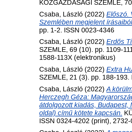
KÖZGAZDASÁGI SZEMLE, 70 (1
Csaba, László
(2022)
Előszó.
Szemlében megjelent írásaiból
pp. 1-2. ISSN 0023-4346
Csaba, László
(2022)
Erdős T
SZEMLE, 69 (10). pp. 1109-111
1588-113X (elektronikus)
Csaba, László
(2022)
Extra Hu
SZEMLE, 21 (3). pp. 188-193.
Csaba, László
(2022)
A körül
Herczegh Géza: Magyarország 
átdolgozott kiadás, Budapest
oldal) című kötete kapcsán.
KÜ
ISSN 0324-4202 (print), 2732-