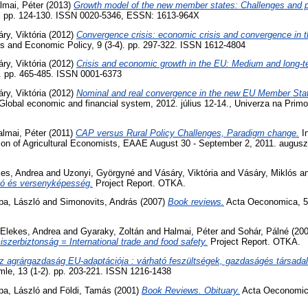
lmai, Péter
(2013)
Growth model of the new member states: Challenges and 
). pp. 124-130. ISSN 0020-5346, ESSN: 1613-964X
ry, Viktória
(2012)
Convergence crisis: economic crisis and convergence in 
cs and Economic Policy, 9 (3-4). pp. 297-322. ISSN 1612-4804
ry, Viktória
(2012)
Crisis and economic growth in the EU: Medium and long-t
pp. 465-485. ISSN 0001-6373
ry, Viktória
(2012)
Nominal and real convergence in the new EU Member Sta
lobal economic and financial system, 2012. július 12-14., Univerza na Prim
almai, Péter
(2011)
CAP versus Rural Policy Challenges, Paradigm change.
In
ion of Agricultural Economists, EAAE August 30 - September 2, 2011. augusz
kes, Andrea
and
Uzonyi, Györgyné
and
Vásáry, Viktória
and
Vásáry, Miklós
a
ó és versenyképesség.
Project Report. OTKA.
ba, László
and
Simonovits, András
(2007)
Book reviews.
Acta Oeconomica, 57
Elekes, Andrea
and
Gyaraky, Zoltán
and
Halmai, Péter
and
Sohár, Pálné
(20
szerbiztonság = International trade and food safety.
Project Report. OTKA.
z agrárgazdaság EU-adaptációja : várható feszültségek, gazdaságés társadalo
mle, 13 (1-2). pp. 203-221. ISSN 1216-1438
ba, László
and
Földi, Tamás
(2001)
Book Reviews. Obituary.
Acta Oeconomica,