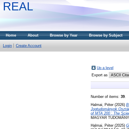
REAL
Home
About
Browse by Year
Browse by Subject
Login
Create Account
Up a level
Export as
Number of items:
39
.
Halmai, Péter
(2026)
B
Jogtudományok Osztály
of MTA 200 : The Scien
MAGYAR TUDOMÁNY, 18
Halmai, Péter
(2025)
G