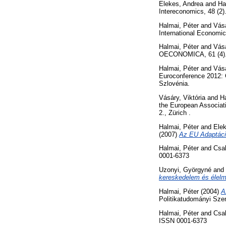
Elekes, Andrea
and
Ha
Intereconomics, 48 (2
Halmai, Péter
and
Vásá
International Economi
Halmai, Péter
and
Vásá
OECONOMICA, 61 (4). 
Halmai, Péter
and
Vásá
Euroconference 2012: G
Szlovénia.
Vásáry, Viktória
and
H
the European Associat
2., Zürich .
Halmai, Péter
and
Ele
(2007)
Az EU Adaptáci
Halmai, Péter
and
Csa
0001-6373
Uzonyi, Györgyné
and
kereskedelem és élelmi
Halmai, Péter
(2004)
A
Politikatudományi Sze
Halmai, Péter
and
Csa
ISSN 0001-6373