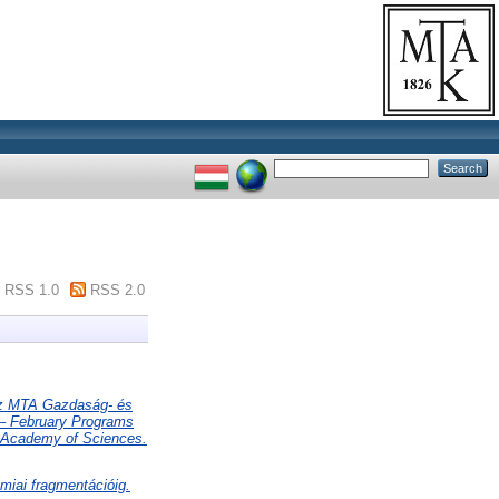
RSS 1.0
RSS 2.0
Az MTA Gazdaság- és
 – February Programs
n Academy of Sciences.
miai fragmentációig.