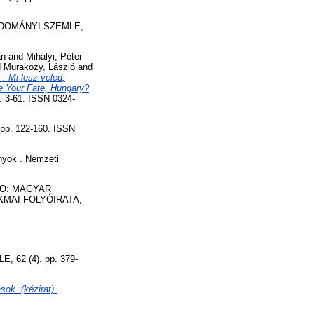
OMÁNYI SZEMLE,
án
and
Mihályi, Péter
d
Muraközy, László
and
: Mi lesz veled,
Be Your Fate, Hungary?
3-61. ISSN 0324-
p. 122-160. ISSN
yok . Nemzeti
O: MAGYAR
MAI FOLYÓIRATA,
62 (4). pp. 379-
sok :(kézirat).