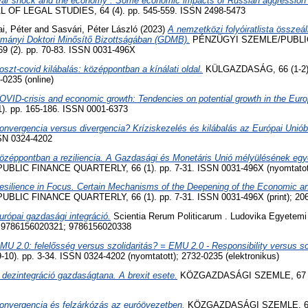
ar shock and the economy : Some economic impacts of Russian aggression 
F LEGAL STUDIES, 64 (4). pp. 545-559. ISSN 2498-5473
i, Péter
and
Sasvári, Péter László
(2023)
A nemzetközi folyóiratlista összeá
mányi Doktori Minősítő Bizottságában (GDMB).
PÉNZÜGYI SZEMLE/PUBLI
9 (2). pp. 70-83. ISSN 0031-496X
oszt-covid kilábalás: középpontban a kínálati oldal.
KÜLGAZDASÁG, 66 (1-2).
-0235 (online)
OVID-crisis and economic growth: Tendencies on potential growth in the Eur
 pp. 165-186. ISSN 0001-6373
onvergencia versus divergencia? Kríziskezelés és kilábalás az Európai Uniób
SSN 0324-4202
özéppontban a reziliencia. A Gazdasági és Monetáris Unió mélyülésének eg
IC FINANCE QUARTERLY, 66 (1). pp. 7-31. ISSN 0031-496X (nyomtatott);
esilience in Focus. Certain Mechanisms of the Deepening of the Economic a
IC FINANCE QUARTERLY, 66 (1). pp. 7-31. ISSN 0031-496X (print); 2064
urópai gazdasági integráció.
Scientia Rerum Politicarum . Ludovika Egyetemi
 9786156020321; 9786156020338
MU 2.0: felelősség versus szolidaritás? = EMU 2.0 - Responsibility versus so
). pp. 3-34. ISSN 0324-4202 (nyomtatott); 2732-0235 (elektronikus)
 dezintegráció gazdaságtana. A brexit esete.
KÖZGAZDASÁGI SZEMLE, 67 (9)
onvergencia és felzárkózás az euróövezetben.
KÖZGAZDASÁGI SZEMLE, 66 (