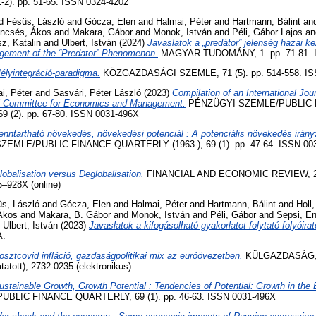
). pp. 51-65. ISSN 0324-4202
d
Fésüs, László
and
Gócza, Elen
and
Halmai, Péter
and
Hartmann, Bálint
an
ncsés, Ákos
and
Makara, Gábor
and
Monok, István
and
Péli, Gábor Lajos
a
z, Katalin
and
Ulbert, István
(2024)
Javaslatok a „predátor” jelenség hazai k
gement of the “Predator” Phenomenon.
MAGYAR TUDOMÁNY, 1. pp. 71-81. 
élyintegráció-paradigma.
KÖZGAZDASÁGI SZEMLE, 71 (5). pp. 514-558. IS
i, Péter
and
Sasvári, Péter László
(2023)
Compilation of an International Jou
al Committee for Economics and Management.
PÉNZÜGYI SZEMLE/PUBLIC 
9 (2). pp. 67-80. ISSN 0031-496X
enntartható növekedés, növekedési potenciál : A potenciális növekedés irány
MLE/PUBLIC FINANCE QUARTERLY (1963-), 69 (1). pp. 47-64. ISSN 0031
lobalisation versus Deglobalisation.
FINANCIAL AND ECONOMIC REVIEW, 22 (
5–928X (online)
s, László
and
Gócza, Elen
and
Halmai, Péter
and
Hartmann, Bálint
and
Holl
Ákos
and
Makara, B. Gábor
and
Monok, István
and
Péli, Gábor
and
Sepsi, En
d
Ulbert, István
(2023)
Javaslatok a kifogásolható gyakorlatot folytató folyóira
A.
osztcovid infláció, gazdaságpolitikai mix az euróövezetben.
KÜLGAZDASÁG, 67
tott); 2732-0235 (elektronikus)
ustainable Growth, Growth Potential : Tendencies of Potential: Growth in the
LIC FINANCE QUARTERLY, 69 (1). pp. 46-63. ISSN 0031-496X