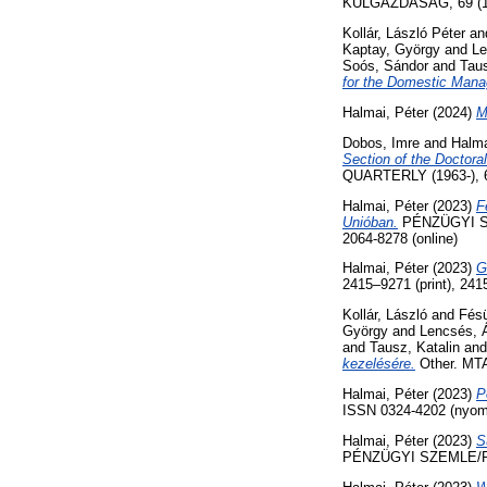
KÜLGAZDASÁG, 69 (1-2
Kollár, László Péter
an
Kaptay, György
and
Le
Soós, Sándor
and
Taus
for the Domestic Mana
Halmai, Péter
(2024)
M
Dobos, Imre
and
Halma
Section of the Doctor
QUARTERLY (1963-), 6
Halmai, Péter
(2023)
F
Unióban.
PÉNZÜGYI SZE
2064-8278 (online)
Halmai, Péter
(2023)
G
2415–9271 (print), 241
Kollár, László
and
Fésü
György
and
Lencsés, 
and
Tausz, Katalin
an
kezelésére.
Other. MT
Halmai, Péter
(2023)
P
ISSN 0324-4202 (nyomta
Halmai, Péter
(2023)
S
PÉNZÜGYI SZEMLE/PUB