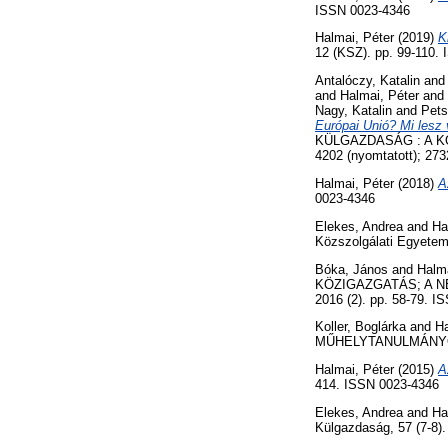
ISSN 0023-4346
Halmai, Péter
(2019)
K
12 (KSZ). pp. 99-110.
Antalóczy, Katalin
an
and
Halmai, Péter
and
Nagy, Katalin
and
Pets
Európai Unió? Mi lesz 
KÜLGAZDASÁG : A KO
4202 (nyomtatott); 273
Halmai, Péter
(2018)
A
0023-4346
Elekes, Andrea
and
Ha
Közszolgálati Egyetem
Bóka, János
and
Halma
KÖZIGAZGATÁS; A 
2016 (2). pp. 58-79. 
Koller, Boglárka
and
Ha
MŰHELYTANULMÁNYOK (
Halmai, Péter
(2015)
A
414. ISSN 0023-4346
Elekes, Andrea
and
Ha
Külgazdaság, 57 (7-8)