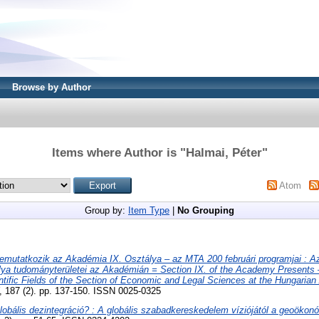
Browse by Author
Items where Author is "
Halmai, Péter
"
Atom
Group by:
Item Type
|
No Grouping
emutatkozik az Akadémia IX. Osztálya – az MTA 200 februári programjai : 
a tudományterületei az Akadémián = Section IX. of the Academy Presents
tific Fields of the Section of Economic and Legal Sciences at the Hungaria
7 (2). pp. 137-150. ISSN 0025-0325
lobális dezintegráció? : A globális szabadkereskedelem víziójától a geoökonó