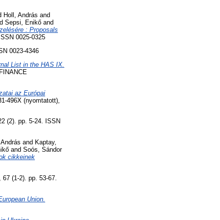
d
Holl, András
and
nd
Sepsi, Enikő
and
ezelésére : Proposals
ISSN 0025-0325
SN 0023-4346
rnal List in the HAS IX.
FINANCE
zatai az Európai
-496X (nyomtatott),
2). pp. 5-24. ISSN
, András
and
Kaptay,
ikő
and
Soós, Sándor
tok cikkeinek
 (1-2). pp. 53-67.
 European Union.