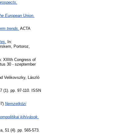
prospects.
the European Union.
erm trends.
ACTA
tes.
In:
orskem, Portoroz,
: XIIIth Congress of
tus 30 - szeptember
nd
Velikovszky, László
 (1). pp. 97-110. ISSN
07)
Nemzetközi
mpolitikai kihívások.
 51 (4). pp. 565-573.