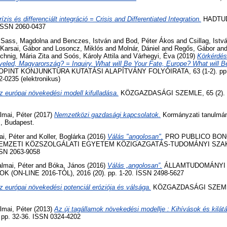
rízis és differenciált integráció = Crisis and Differentiated Integration.
HADTUD
 ISSN 2060-0437
d
Sass, Magdolna
and
Benczes, István
and
Bod, Péter Ákos
and
Csillag, Istv
Karsai, Gábor
and
Losoncz, Miklós
and
Molnár, Dániel
and
Regős, Gábor
an
chnig, Mária Zita
and
Soós, Károly Attila
and
Várhegyi, Éva
(2019)
Körkérdés 
veled, Magyarország? = Inquiry. What will Be Your Fate, Europe? What will 
PINT KONJUNKTÚRA KUTATÁSI ALAPÍTVÁNY FOLYÓIRATA, 63 (1-2). pp. 
2-0235 (elektronikus)
z európai növekedési modell kifulladása.
KÖZGAZDASÁGI SZEMLE, 65 (2). p
lmai, Péter
(2017)
Nemzetközi gazdasági kapcsolatok.
Kormányzati tanulmán
, Budapest.
i, Péter
and
Koller, Boglárka
(2016)
Válás "angolosan".
PRO PUBLICO BON
NEMZETI KÖZSZOLGÁLATI EGYETEM KÖZIGAZGATÁS-TUDOMÁNYI SZAK
ISSN 2063-9058
lmai, Péter
and
Bóka, János
(2016)
Válás „angolosan”.
ÁLLAMTUDOMÁNYI
ON-LINE 2016-TÓL), 2016 (20). pp. 1-20. ISSN 2498-5627
z európai növekedési potenciál eróziója és válsága.
KÖZGAZDASÁGI SZEMLE, 
lmai, Péter
(2013)
Az új tagállamok növekedési modellje : Kihívások és kilátá
. pp. 32-36. ISSN 0324-4202