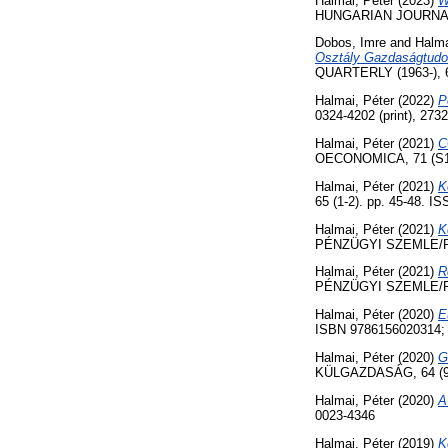
Halmai, Péter
(2023)
W
HUNGARIAN JOURNAL O
Dobos, Imre
and
Halma
Osztály Gazdaságtudo
QUARTERLY (1963-), 6
Halmai, Péter
(2022)
P
0324-4202 (print), 2732
Halmai, Péter
(2021)
C
OECONOMICA, 71 (S1).
Halmai, Péter
(2021)
K
65 (1-2). pp. 45-48. I
Halmai, Péter
(2021)
K
PÉNZÜGYI SZEMLE/PUBL
Halmai, Péter
(2021)
R
PÉNZÜGYI SZEMLE/PUBL
Halmai, Péter
(2020)
E
ISBN 9786156020314;
Halmai, Péter
(2020)
G
KÜLGAZDASÁG, 64 (9-10
Halmai, Péter
(2020)
A
0023-4346
Halmai, Péter
(2019)
K