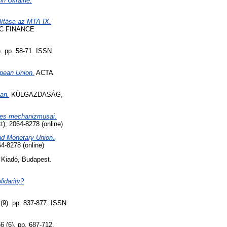
in Ukraine.
llítása az MTA IX.
C FINANCE
 pp. 58-71. ISSN
opean Union.
ACTA
an.
KÜLGAZDASÁG,
yes mechanizmusai.
 2064-8278 (online)
nd Monetary Union.
-8278 (online)
 Kiadó, Budapest.
lidarity?
. pp. 837-877. ISSN
6). pp. 687-712.