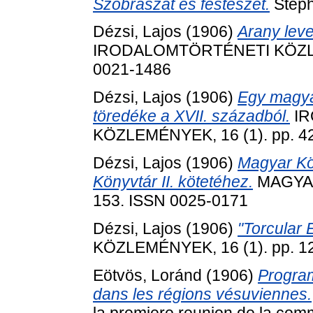
Szobrászat és festészet.
Steph
Dézsi, Lajos
(1906)
Arany leve
IRODALOMTÖRTÉNETI KÖZLEMÉ
0021-1486
Dézsi, Lajos
(1906)
Egy magyar
töredéke a XVII. századból.
IR
KÖZLEMÉNYEK, 16 (1). pp. 4
Dézsi, Lajos
(1906)
Magyar Kö
Könyvtár II. kötetéhez.
MAGYAR
153. ISSN 0025-0171
Dézsi, Lajos
(1906)
"Torcular 
KÖZLEMÉNYEK, 16 (1). pp. 1
Eötvös, Loránd
(1906)
Progra
dans les régions vésuviennes.
la premiere reunion de la com