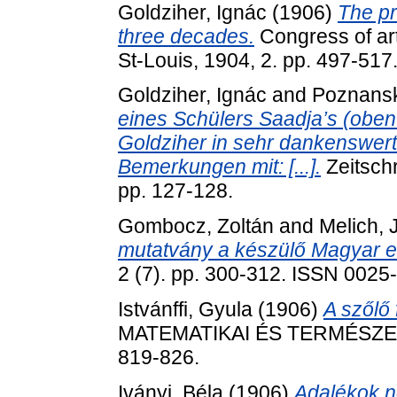
Goldziher, Ignác
(1906)
The pr
three decades.
Congress of art
St-Louis, 1904, 2. pp. 497-517
Goldziher, Ignác
and
Poznansk
eines Schülers Saadja’s (oben p
Goldziher in sehr dankenswert
Bemerkungen mit: [...].
Zeitschr
pp. 127-128.
Gombocz, Zoltán
and
Melich, 
mutatvány a készülő Magyar et
2 (7). pp. 300-312. ISSN 0025
Istvánffi, Gyula
(1906)
A szőlő 
MATEMATIKAI ÉS TERMÉSZET
819-826.
Iványi, Béla
(1906)
Adalékok n