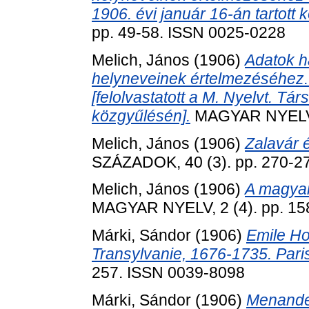
1906. évi január 16-án tartott 
pp. 49-58. ISSN 0025-0228
Melich, János
(1906)
Adatok h
helyneveinek értelmezéséhez. 
[felolvastatott a M. Nyelvt. Tár
közgyűlésén].
MAGYAR NYELV, 
Melich, János
(1906)
Zalavár 
SZÁZADOK, 40 (3). pp. 270-2
Melich, János
(1906)
A magyar
MAGYAR NYELV, 2 (4). pp. 15
Márki, Sándor
(1906)
Emile Ho
Transylvanie, 1676-1735. Pari
257. ISSN 0039-8098
Márki, Sándor
(1906)
Menander