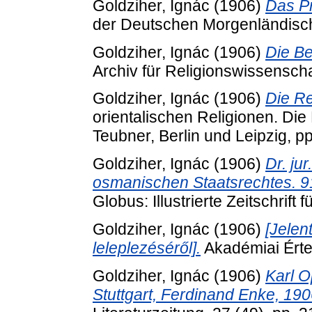
Goldziher, Ignác
(1906)
Das Pr
der Deutschen Morgenländisch
Goldziher, Ignác
(1906)
Die Be
Archiv für Religionswissenscha
Goldziher, Ignác
(1906)
Die Re
orientalischen Religionen. Die 
Teubner, Berlin und Leipzig, p
Goldziher, Ignác
(1906)
Dr. ju
osmanischen Staatsrechtes. 91
Globus: Illustrierte Zeitschrift
Goldziher, Ignác
(1906)
[Jelen
leleplezéséről].
Akadémiai Értes
Goldziher, Ignác
(1906)
Karl O
Stuttgart, Ferdinand Enke, 1906.