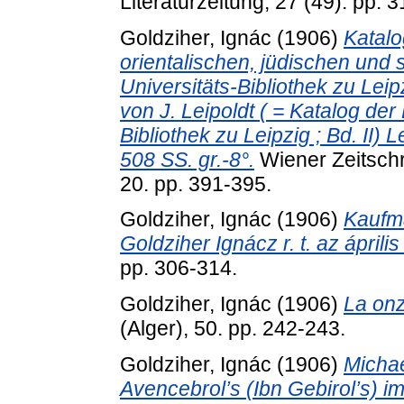
Literaturzeitung, 27 (49). pp. 
Goldziher, Ignác
(1906)
Katalo
orientalischen, jüdischen und
Universitäts-Bibliothek zu Leip
von J. Leipoldt ( = Katalog der
Bibliothek zu Leipzig ; Bd. II) 
508 SS. gr.-8°.
Wiener Zeitschr
20. pp. 391-395.
Goldziher, Ignác
(1906)
Kaufma
Goldziher Ignácz r. t. az április
pp. 306-314.
Goldziher, Ignác
(1906)
La onz
(Alger), 50. pp. 242-243.
Goldziher, Ignác
(1906)
Michae
Avencebrol’s (Ibn Gebirol’s) i