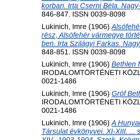
korban. Irta Cserni Béla. Nag
846-847. ISSN 0039-8098
Lukinich, Imre
(1906)
Alsófehé
rész, Alsófehér vármegye tört
ben. Irta Szilágyi Farkas. Nag
848-851. ISSN 0039-8098
Lukinich, Imre
(1906)
Bethlen 
IRODALOMTÖRTÉNETI KÖZLEMÉ
0021-1486
Lukinich, Imre
(1906)
Gróf Bet
IRODALOMTÖRTÉNETI KÖZLEMÉ
0021-1486
Lukinich, Imre
(1906)
A Hunyad
Társulat évkönyvei. XI-XIII. ..
XIV., 1903-1904. Szerk. Kolu