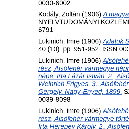
0030-6002
Kodály, Zoltán
(1906)
A magyar
NYELVTUDOMÁNYI KÖZLEMÉNYE
6791
Lukinich, Imre
(1906)
Adatok 
40 (10). pp. 951-952. ISSN 0
Lukinich, Imre
(1906)
Alsófehé
rész, Alsófehér vármegye népr
népe. Irta Lázár István. 2., Al
Weinrich Frigyes. 3., Alsófeh
Gergely. Nagy-Enyed, 1899.
SZ
0039-8098
Lukinich, Imre
(1906)
Alsófehé
rész, Alsófehér vármegye tört
Irta Herepey Károly. 2., Alsóf