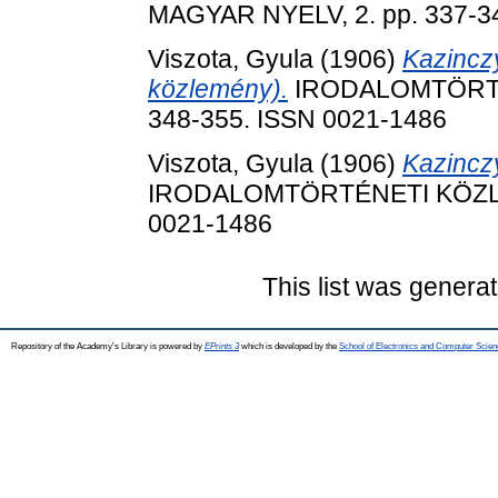
MAGYAR NYELV, 2. pp. 337-3
Viszota, Gyula
(1906)
Kazincz
közlemény).
IRODALOMTÖRTÉN
348-355. ISSN 0021-1486
Viszota, Gyula
(1906)
Kazincz
IRODALOMTÖRTÉNETI KÖZLEMÉ
0021-1486
This list was genera
Repository of the Academy's Library is powered by
EPrints 3
which is developed by the
School of Electronics and Computer Scien