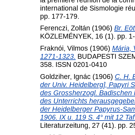
international de Sismologie r
pp. 177-179.
Ferenczi, Zoltán
(1906)
Br. Eö
KÖZLEMÉNYEK, 16 (1). pp. 1-
Fraknói, Vilmos
(1906)
Mária, 
1271-1323.
BUDAPESTI SZEMLE
358. ISSN 0201-0410
Goldziher, Ignác
(1906)
C. H. B
der Univ. Heidelberg], Papyri S
des Grossherzogl. Badischen M
des Unterrichts herausgegeben
der Heidelberger Papyrus-Samml
1906. IX u. 119 S. 4° mit 12 Taf.
Literaturzeitung, 27 (41). pp. 