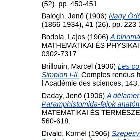
(52). pp. 450-451.
Balogh, Jenő
(1906)
Nagy Ödö
(1866-1934), 41 (26). pp. 223-
Bodola, Lajos
(1906)
A binomál
MATHEMATIKAI ÉS PHYSIKAI L
0302-7317
Brillouin, Marcel
(1906)
Les co
Simplon I-II.
Comptes rendus h
l’Académie des sciences, 143.
Daday, Jenő
(1906)
A délamer
Paramphistomida-fajok anatómi
MATEMATIKAI ÉS TERMÉSZET
560-618.
Divald, Kornél
(1906)
Szepesvá