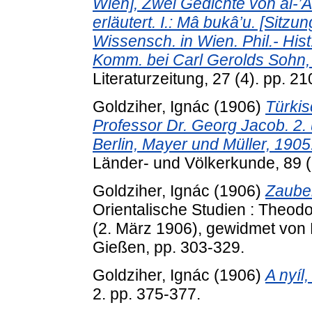
Wien], Zwei Gedichte von al-’
erläutert. I.: Mâ bukâ’u. [Sitz
Wissensch. in Wien. Phil.- Hist
Komm. bei Carl Gerolds Sohn, 
Literaturzeitung, 27 (4). pp. 2
Goldziher, Ignác
(1906)
Türkis
Professor Dr. Georg Jacob. 2. u
Berlin, Mayer und Müller, 1905
Länder- und Völkerkunde, 89 (6
Goldziher, Ignác
(1906)
Zauber
Orientalische Studien : Theod
(2. März 1906), gewidmet von
Gießen, pp. 303-329.
Goldziher, Ignác
(1906)
A nyíl
2. pp. 375-377.