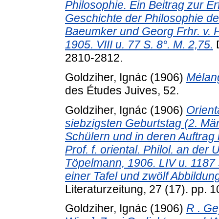
Philosophie. Ein Beitrag zur E
Geschichte der Philosophie de
Baeumker und Georg Frhr. v. He
1905. VIII u. 77 S. 8°. M. 2,75.
D
2810-2812.
Goldziher, Ignác
(1906)
Mélan
des Études Juives, 52.
Goldziher, Ignác
(1906)
Orient
siebzigsten Geburtstag (2. M
Schülern und in deren Auftrag
Prof. f. oriental. Philol. an der
Töpelmann, 1906. LIV u. 1187 S
einer Tafel und zwölf Abbildung
Literaturzeitung, 27 (17). pp. 
Goldziher, Ignác
(1906)
R . Ge