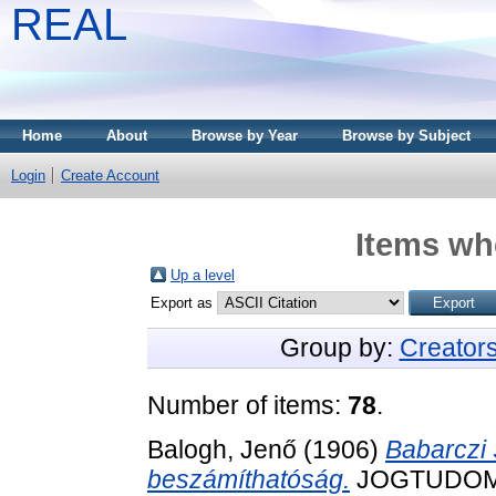
REAL
Home
About
Browse by Year
Browse by Subject
Login
Create Account
Items whe
Up a level
Export as
Group by:
Creator
Number of items:
78
.
Balogh, Jenő
(1906)
Babarczi 
beszámíthatóság.
JOGTUDOMÁ