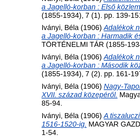
a Jagelló-korban : Első közle
(1855-1934), 7 (1). pp. 139-15
Iványi, Béla
(1906)
Adalékok n
a Jagelló-korban : Harmadik é
TÖRTÉNELMI TÁR (1855-1934),
Iványi, Béla
(1906)
Adalékok n
a Jagelló-korban : Második kö
(1855-1934), 7 (2). pp. 161-19
Iványi, Béla
(1906)
Nagy-Tapol
XVII. század közepéről.
Magyar
85-94.
Iványi, Béla
(1906)
A tiszalucz
1516-1520-ig.
MAGYAR GAZDA
1-54.