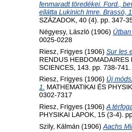
fenmaradt töredékei. Ford., b
ellátta Lukinich Imre. Brassó, 
SZÁZADOK, 40 (4). pp. 347-3
Négyesy, László
(1906)
Útban
0025-0228
Riesz, Frigyes
(1906)
Sur les 
RENDUS HEBDOMADAIRES D
SCIENCES, 143. pp. 738-741.
Riesz, Frigyes
(1906)
Új módsz
1.
MATHEMATIKAI ÉS PHYSIKAI 
0302-7317
Riesz, Frigyes
(1906)
A térfog
PHYSIKAI LAPOK, 15 (3-4). p
Szily, Kálmán
(1906)
Aachs Mih