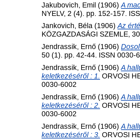
Jakubovich, Emil
(1906)
A mad
NYELV, 2 (4). pp. 152-157. I
Jankovich, Béla
(1906)
Az ért
KÖZGAZDASÁGI SZEMLE, 30 (3
Jendrassik, Ernő
(1906)
Dosol
50 (1). pp. 42-44. ISSN 0030-
Jendrassik, Ernő
(1906)
A hal
keletkezéséről : 1.
ORVOSI HETI
0030-6002
Jendrassik, Ernő
(1906)
A hal
keletkezéséről : 2.
ORVOSI HETI
0030-6002
Jendrassik, Ernő
(1906)
A hal
keletkezéséről : 3.
ORVOSI HETI