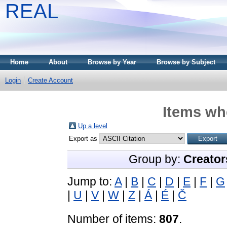
REAL
Home
About
Browse by Year
Browse by Subject
Login
Create Account
Items whe
Up a level
Export as
Group by:
Creator
Jump to:
A
|
B
|
C
|
D
|
E
|
F
|
G
|
U
|
V
|
W
|
Z
|
Á
|
É
|
Č
Number of items:
807
.