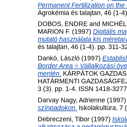
Permanent Fertilization on the
Agrokémia és talajtan, 46 (1-4
DOBOS, ENDRE
and
MICHÉLI
MARION F.
(1997)
Digitális m
mutató használata kis méretar
és talajtan, 46 (1-4). pp. 311
Dankó, László
(1997)
Establis
Border Area = Vállalkozási öv
mentén.
KÁRPÁTOK GAZDASÁ
HATÁRMENTI GAZDASÁGFEJ
3 (3). pp. 1-4. ISSN 1418-3277
Darvay Nagy, Adrienne
(1997
színpadokon.
Iskolakultúra, 7
Debreczeni, Tibor
(1997)
Isko
alkalmazása a pedagógustov