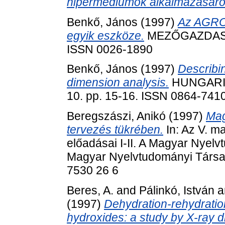
hipermédiumok alkalmazásáró
Benkő, János
(1997)
Az AGRO-
egyik eszköze.
MEZŐGAZDASÁGI
ISSN 0026-1890
Benkő, János
(1997)
Describi
dimension analysis.
HUNGARI
10. pp. 15-16. ISSN 0864-741
Beregszászi, Anikó
(1997)
Mag
tervezés tükrében.
In: Az V. m
előadásai I-II. A Magyar Nyel
Magyar Nyelvtudományi Társa
7530 26 6
Beres, A.
and
Pálinkó, István
a
(1997)
Dehydration-rehydratio
hydroxides: a study by X-ray