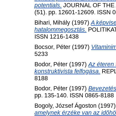
potentials.
JOURNAL OF THE 
(51). pp. 12601-12609. ISSN 
Bihari, Mihály
(1997)
A képvise
hatalommegosztás.
POLITIKAT
ISSN 1216-1438
Bocsor, Péter
(1997)
Vitamini
5233
Bodor, Péter
(1997)
Az éteren 
konstruktivista felfogása.
REPLI
8188
Bodor, Péter
(1997)
Bevezetés:
pp. 135-140. ISSN 0865-8188
Bogoly, József Ágoston
(1997
amelynek érzéke van az időhö