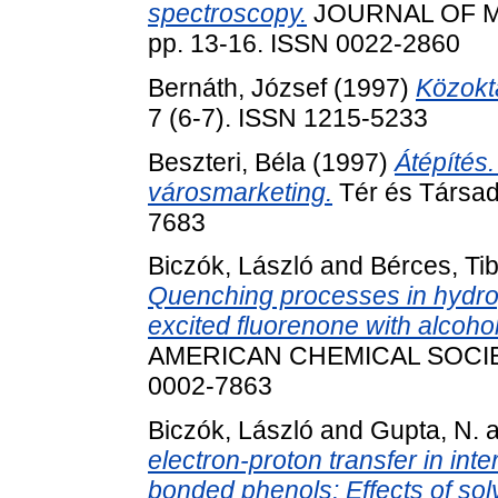
spectroscopy.
JOURNAL OF M
pp. 13-16. ISSN 0022-2860
Bernáth, József
(1997)
Közokt
7 (6-7). ISSN 1215-5233
Beszteri, Béla
(1997)
Átépítés
városmarketing.
Tér és Társad
7683
Biczók, László
and
Bérces, Ti
Quenching processes in hydrog
excited fluorenone with alcoho
AMERICAN CHEMICAL SOCIETY,
0002-7863
Biczók, László
and
Gupta, N.
a
electron-proton transfer in inte
bonded phenols: Effects of sol