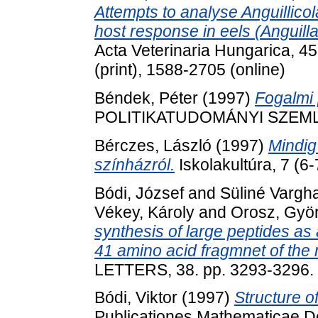
Attempts to analyse Anguillico
host response in eels (Anguill
Acta Veterinaria Hungarica, 4
(print), 1588-2705 (online)
Béndek, Péter
(1997)
Fogalmi p
POLITIKATUDOMÁNYI SZEMLE, 
Bérczes, László
(1997)
Mindig
színházról.
Iskolakultúra, 7 (6
Bódi, József
and
Süliné Vargh
Vékey, Károly
and
Orosz, Gyö
synthesis of large peptides as 
41 amino acid fragmnet of the 
LETTERS, 38. pp. 3293-3296.
Bódi, Viktor
(1997)
Structure o
Publicationes Mathematicae De