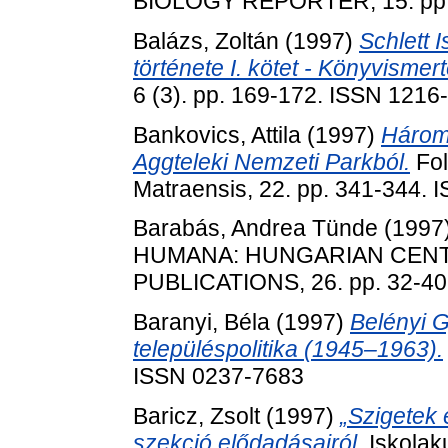
BIOLOGY REPORTER, 15. pp.
Balázs, Zoltán
(1997)
Schlett 
története I. kötet - Könyvismert
6 (3). pp. 169-172. ISSN 1216
Bankovics, Attila
(1997)
Három 
Aggteleki Nemzeti Parkból.
Fol
Matraensis, 22. pp. 341-344.
Barabás, Andrea Tünde
(1997
HUMANA: HUNGARIAN CEN
PUBLICATIONS, 26. pp. 32-40
Baranyi, Béla
(1997)
Belényi G
településpolitika (1945–1963).
ISSN 0237-7683
Baricz, Zsolt
(1997)
„Szigetek
szekció elődadásairól.
Iskolaku