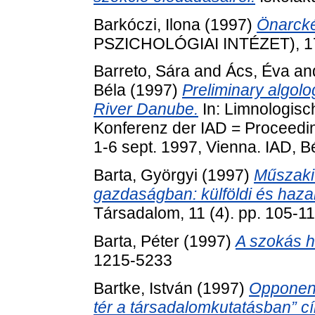
Barkóczi, Ilona
(1997)
Önarcké
PSZICHOLÓGIAI INTÉZET), 17 
Barreto, Sára
and
Ács, Éva
an
Béla
(1997)
Preliminary algolo
River Danube.
In: Limnologisc
Konferenz der IAD = Proceedin
1-6 sept. 1997, Vienna. IAD, B
Barta, Györgyi
(1997)
Műszaki
gazdaságban: külföldi és hazai
Társadalom, 11 (4). pp. 105-
Barta, Péter
(1997)
A szokás h
1215-5233
Bartke, István
(1997)
Opponen
tér a társadalomkutatásban” c