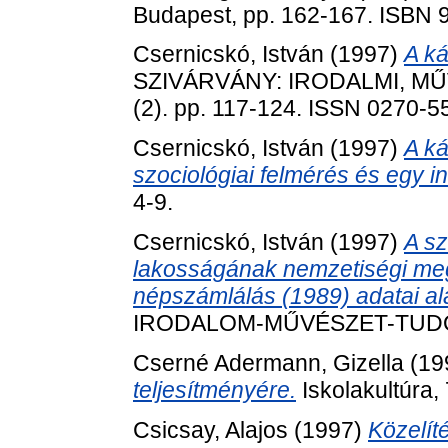
Budapest, pp. 162-167. ISBN 
Csernicskó, István
(1997)
A ká
SZIVÁRVÁNY: IRODALMI, MŰV
(2). pp. 117-124. ISSN 0270-5
Csernicskó, István
(1997)
A k
szociológiai felmérés és egy in
4-9.
Csernicskó, István
(1997)
A s
lakosságának nemzetiségi meg
népszámlálás (1989) adatai ala
IRODALOM-MŰVÉSZET-TUDOMÁ
Cserné Adermann, Gizella
(19
teljesítményére.
Iskolakultúra,
Csicsay, Alajos
(1997)
Közelít