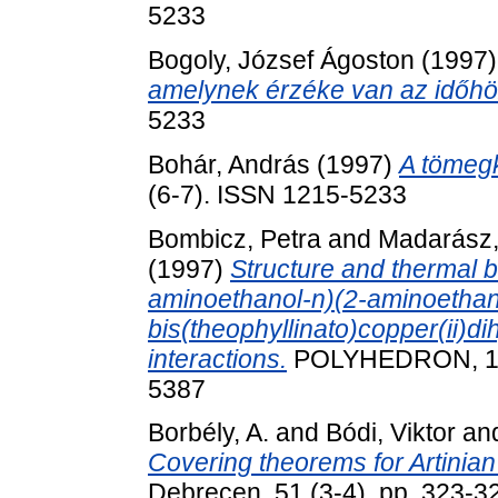
5233
Bogoly, József Ágoston
(1997
amelynek érzéke van az időhö
5233
Bohár, András
(1997)
A tömegku
(6-7). ISSN 1215-5233
Bombicz, Petra
and
Madarász,
(1997)
Structure and thermal b
aminoethanol-n)(2-aminoethan
bis(theophyllinato)copper(ii)d
interactions.
POLYHEDRON, 16 (
5387
Borbély, A.
and
Bódi, Viktor
an
Covering theorems for Artinian
Debrecen, 51 (3-4). pp. 323-