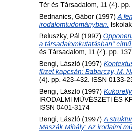
Tér és Társadalom, 11 (4). pp
Bednanics, Gábor
(1997)
A fe
irodalomtudományban.
Iskolak
Beluszky, Pál
(1997)
Opponens
a társadalomkutatásban” című 
és Társadalom, 11 (4). pp. 1
Bengi, László
(1997)
Kontextus
füzet kapcsán: Babarczy, M. Na
(4). pp. 423-432. ISSN 0133-
Bengi, László
(1997)
Kukorell
IRODALMI MŰVÉSZETI ÉS KRIT
ISSN 0401-3174
Bengi, László
(1997)
A struktu
Maszák Mihály: Az irodalmi mű