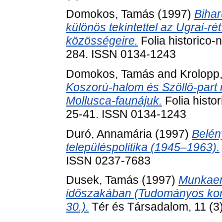
Domokos, Tamás
(1997)
Bihar
különös tekintettel az Ugrai-ré
közösségeire.
Folia historico-
284. ISSN 0134-1243
Domokos, Tamás
and
Krolopp
Koszorú-halom és Szöllő-part
Mollusca-faunájuk.
Folia histo
25-41. ISSN 0134-1243
Duró, Annamária
(1997)
Belény
településpolitika (1945–1963).
ISSN 0237-7683
Dusek, Tamás
(1997)
Munkaerő
időszakában (Tudományos konf
30.).
Tér és Társadalom, 11 (3