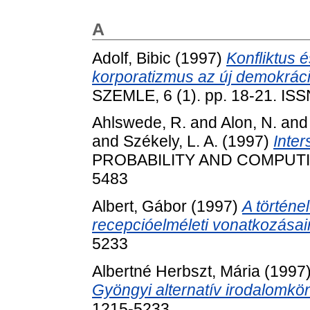
A
Adolf, Bibic
(1997)
Konfliktus 
korporatizmus az új demokrác
SZEMLE, 6 (1). pp. 18-21. IS
Ahlswede, R.
and
Alon, N.
an
and
Székely, L. A.
(1997)
Inter
PROBABILITY AND COMPUTING,
5483
Albert, Gábor
(1997)
A történel
recepcióelméleti vonatkozásair
5233
Albertné Herbszt, Mária
(1997
Gyöngyi alternatív irodalomkön
1215-5233