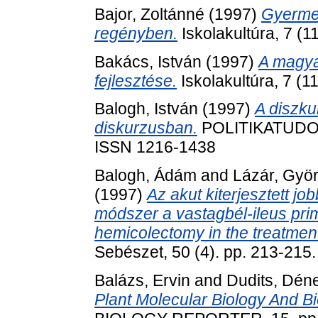
Bajor, Zoltánné
(1997)
Gyermek
regényben.
Iskolakultúra, 7 (
Bakács, István
(1997)
A magya
fejlesztése.
Iskolakultúra, 7 (
Balogh, István
(1997)
A diszku
diskurzusban.
POLITIKATUDOMÁ
ISSN 1216-1438
Balogh, Ádám
and
Lázár, Gyö
(1997)
Az akut kiterjesztett j
módszer a vastagbél-ileus prim
hemicolectomy in the treatment
Sebészet, 50 (4). pp. 213-21
Balázs, Ervin
and
Dudits, Dén
Plant Molecular Biology And B