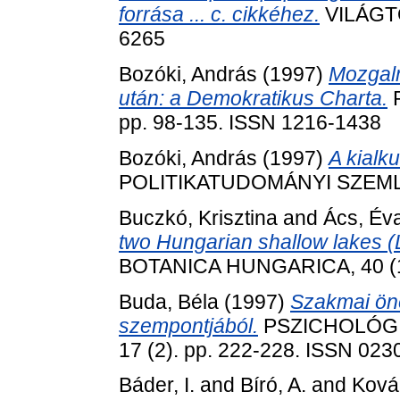
forrása ... c. cikkéhez.
VILÁGTÖ
6265
Bozóki, András
(1997)
Mozgalm
után: a Demokratikus Charta.
P
pp. 98-135. ISSN 1216-1438
Bozóki, András
(1997)
A kialk
POLITIKATUDOMÁNYI SZEMLE, 
Buczkó, Krisztina
and
Ács, Év
two Hungarian shallow lakes (
BOTANICA HUNGARICA, 40 (1-
Buda, Béla
(1997)
Szakmai öné
szempontjából.
PSZICHOLÓGIA
17 (2). pp. 222-228. ISSN 023
Báder, I.
and
Bíró, A.
and
Ková