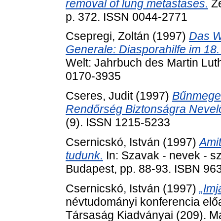
removal of lung metastases.
Ze
p. 372. ISSN 0044-2771
Csepregi, Zoltán
(1997)
Das W
Generale: Diasporahilfe im 18.
Welt: Jahrbuch des Martin Lut
0170-3935
Cseres, Judit
(1997)
Bűnmegel
Rendőrség Biztonságra Nevelő
(9). ISSN 1215-5233
Csernicskó, István
(1997)
Amit
tudunk.
In: Szavak - nevek - s
Budapest, pp. 88-93. ISBN 96
Csernicskó, István
(1997)
„Imj
névtudományi konferencia előa
Társaság Kiadványai (209). M