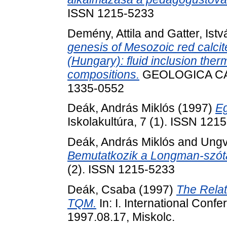
ISSN 1215-5233
Demény, Attila
and
Gatter, Istv
genesis of Mesozoic red calci
(Hungary): fluid inclusion the
compositions.
GEOLOGICA CARP
1335-0552
Deák, András Miklós
(1997)
Eg
Iskolakultúra, 7 (1). ISSN 121
Deák, András Miklós
and
Ungv
Bemutatkozik a Longman-szótá
(2). ISSN 1215-5233
Deák, Csaba
(1997)
The Rela
TQM.
In: I. International Conf
1997.08.17, Miskolc.