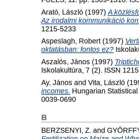
Arató, László
(1997)
A közlésf
Az irodalmi kommunikáció kon
1215-5233
Aspeslagh, Robert
(1997)
Vert
oktatásban: fontos ez?
Iskolak
Aszalós, János
(1997)
Triptic
Iskolakultúra, 7 (2). ISSN 121
Ay, János
and
Vita, László
(19
incomes.
Hungarian Statistica
0039-0690
B
BERZSENYI, Z.
and
GYŐRFFY,
Fertilization on Maize and Whea