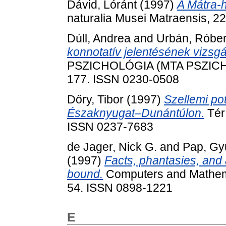
Dávid, Lóránt
(1997)
A Mátra-
naturalia Musei Matraensis, 2
Dúll, Andrea
and
Urbán, Róber
konnotatív jelentésének vizsg
PSZICHOLÓGIA (MTA PSZICHOL
177. ISSN 0230-0508
Dőry, Tibor
(1997)
Szellemi po
Északnyugat–Dunántúlon.
Tér 
ISSN 0237-7683
de Jager, Nick G.
and
Pap, Gy
(1997)
Facts, phantasies, and
bound.
Computers and Mathemati
54. ISSN 0898-1221
E