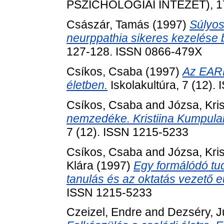
PSZICHOLÓGIAI INTÉZET), 17 
Császár, Tamás
(1997)
Súlyos
neurppathia sikeres kezelése 
127-128. ISSN 0866-479X
Csíkos, Csaba
(1997)
Az EARL
életben.
Iskolakultúra, 7 (12)
Csíkos, Csaba
and
Józsa, Kri
nemzedéke. Kristiina Kumpulai
7 (12). ISSN 1215-5233
Csíkos, Csaba
and
Józsa, Kri
Klára
(1997)
Egy formálódó t
tanulás és az oktatás vezető eu
ISSN 1215-5233
Czeizel, Endre
and
Dezséry, J