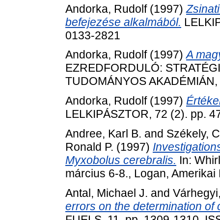
Andorka, Rudolf
(1997)
Zsinat
befejezése alkalmából.
LELKIP
0133-2821
Andorka, Rudolf
(1997)
A magy
EZREDFORDULÓ: STRATÉGI
TUDOMÁNYOS AKADÉMIÁN, 199
Andorka, Rudolf
(1997)
Értékek
LELKIPÁSZTOR, 72 (2). pp. 4
Andree, Karl B.
and
Székely, 
Ronald P.
(1997)
Investigations
Myxobolus cerebralis.
In: Whir
március 6-8., Logan, Amerikai
Antal, Michael J.
and
Várhegyi
errors on the determination of c
FUELS, 11. pp. 1309-1310. I