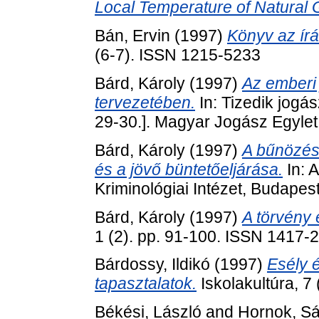
Local Temperature of Natural 
Bán, Ervin
(1997)
Könyv az írá
(6-7). ISSN 1215-5233
Bárd, Károly
(1997)
Az emberi 
tervezetében.
In: Tizedik jogá
29-30.]. Magyar Jogász Egylet
Bárd, Károly
(1997)
A bűnözés
és a jövő büntetőeljárása.
In: 
Kriminológiai Intézet, Budapes
Bárd, Károly
(1997)
A törvény 
1 (2). pp. 91-100. ISSN 1417-
Bárdossy, Ildikó
(1997)
Esély 
tapasztalatok.
Iskolakultúra, 7
Békési, László
and
Hornok, S