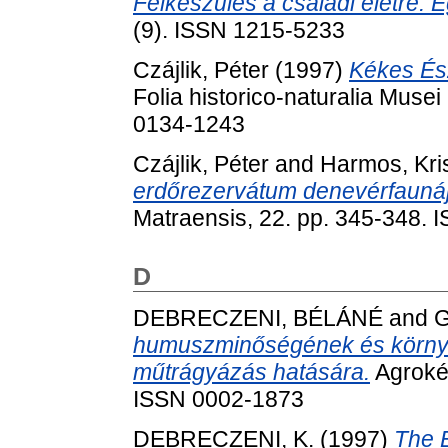
Felkészülés a családi életre. E
(9). ISSN 1215-5233
Czájlik, Péter
(1997)
Kékes És
Folia historico-naturalia Muse
0134-1243
Czájlik, Péter
and
Harmos, Kri
erdőrezervátum denevérfauná
Matraensis, 22. pp. 345-348.
D
DEBRECZENI, BÉLÁNÉ
and
G
humuszminőségének és környe
műtrágyázás hatására.
Agrokém
ISSN 0002-1873
DEBRECZENI, K.
(1997)
The E