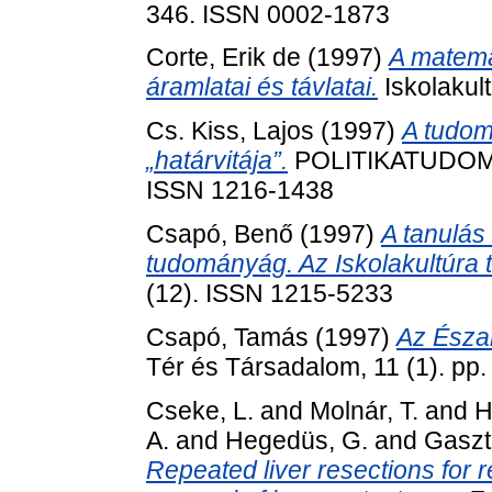
346. ISSN 0002-1873
Corte, Erik de
(1997)
A matema
áramlatai és távlatai.
Iskolakul
Cs. Kiss, Lajos
(1997)
A tudom
„határvitája”.
POLITIKATUDOMÁN
ISSN 1216-1438
Csapó, Benő
(1997)
A tanulás
tudományág. Az Iskolakultúra 
(12). ISSN 1215-5233
Csapó, Tamás
(1997)
Az Észa
Tér és Társadalom, 11 (1). pp
Cseke, L.
and
Molnár, T.
and
H
A.
and
Hegedüs, G.
and
Gaszt
Repeated liver resections for 