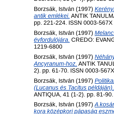
Borzsák, István
(1997)
Kerényi
antik emlékei.
ANTIK TANULMÁ
pp. 221-224. ISSN 0003-567X
Borzsák, István
(1997)
Melanc
évfordulójára.
CREDO: EVANGÉ
1219-6800
Borzsák, István
(1997)
Néhány
Ancyranum-hoz.
ANTIK TANUL
2). pp. 61-70. ISSN 0003-567
Borzsák, István
(1997)
Politik
(Lucanus és Tacitus példáján).
ANTIQUA, 41 (1-2). pp. 81-90
Borzsák, István
(1997)
A kosár
kora középkori pápaság eszme