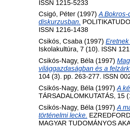
ISSN 1215-5233
Csigó, Péter
(1997)
A Bokros-c
diskurzusban.
POLITIKATUDOMÁ
ISSN 1216-1438
Csikós, Csaba
(1997)
Eretnek
Iskolakultúra, 7 (10). ISSN 12
Csikós-Nagy, Béla
(1997)
Mag
világgazdaságban és a felzárk
104 (3). pp. 263-277. ISSN 0
Csikós-Nagy, Béla
(1997)
A ké
TÁRSADALOMKUTATÁS, 15 (1-2
Csikós-Nagy, Béla
(1997)
A ma
történelmi lecke.
EZREDFORDU
MAGYAR TUDOMÁNYOS AKADÉM