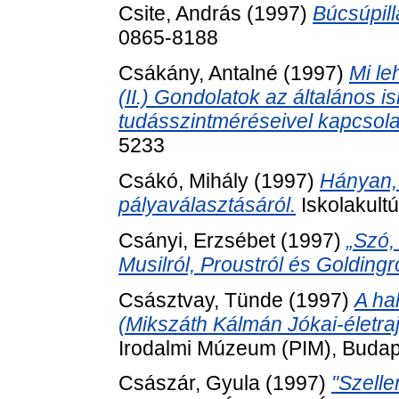
Csite, András
(1997)
Búcsúpill
0865-8188
Csákány, Antalné
(1997)
Mi le
(II.) Gondolatok az általános is
tudásszintméréseivel kapcsola
5233
Csákó, Mihály
(1997)
Hányan,
pályaválasztásáról.
Iskolakult
Csányi, Erzsébet
(1997)
„Szó,
Musilról, Proustról és Goldingró
Császtvay, Tünde
(1997)
A ha
(Mikszáth Kálmán Jókai-életraj
Irodalmi Múzeum (PIM), Budap
Császár, Gyula
(1997)
"Szelle