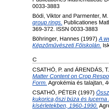
0033-3883
Bódi, Viktor
and
Parmenter, M.
group rings.
Publicationes Mat
369-372. ISSN 0033-3883
Böhringer, Hannes
(1997)
A we
Képzőművészeti Főiskolán.
Isk
C
CSATHÓ, P.
and
ÁRENDÁS, T.
Matter Content on Crop Respon
Form.
Agrokémia és talajtan, 4
CSATHÓ, PÉTER
(1997)
Össze
kukorica,őszi búza és lucerna 
kísérletekben, 1960-1990.
Agro