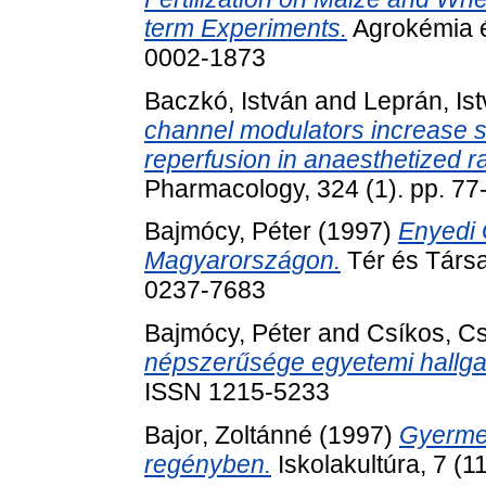
term Experiments.
Agrokémia és
0002-1873
Baczkó, István
and
Leprán, Is
channel modulators increase su
reperfusion in anaesthetized ra
Pharmacology, 324 (1). pp. 7
Bajmócy, Péter
(1997)
Enyedi 
Magyarországon.
Tér és Társa
0237-7683
Bajmócy, Péter
and
Csíkos, C
népszerűsége egyetemi hallga
ISSN 1215-5233
Bajor, Zoltánné
(1997)
Gyermek
regényben.
Iskolakultúra, 7 (