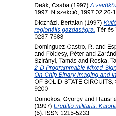
Deák, Csaba
(1997)
A vevőköz
1997, N szekció, 1997.02.26-1
Diczházi, Bertalan
(1997)
Külf
regionális gazdaságra.
Tér és 
0237-7683
Dominguez-Castro, R.
and
Esp
and
Földesy, Péter
and
Zaránd
Szirányi, Tamás
and
Roska, T
2-D Programmable Mixed-Signa
On-Chip Binary Imaging and In
OF SOLID-STATE CIRCUITS, 32
9200
Domokos, György
and
Hausne
(1997)
Eruditio militaris. Kato
(5). ISSN 1215-5233