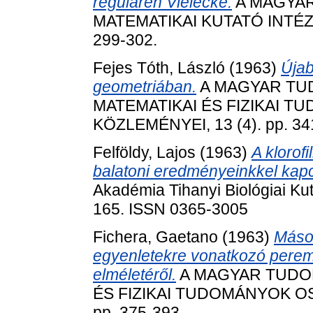
regulären Vielecke.
A MAGYA
MATEMATIKAI KUTATÓ INTÉZE
299-302.
Fejes Tóth, László
(1963)
Újab
geometriában.
A MAGYAR TU
MATEMATIKAI ÉS FIZIKAI 
KÖZLEMÉNYEI, 13 (4). pp. 34
Felföldy, Lajos
(1963)
A klorof
balatoni eredményeinkkel kap
Akadémia Tihanyi Biológiai Ku
165. ISSN 0365-3005
Fichera, Gaetano
(1963)
Másod
egyenletekre vonatkozó pere
elméletéről.
A MAGYAR TUDO
ÉS FIZIKAI TUDOMÁNYOK OS
pp. 375-393.