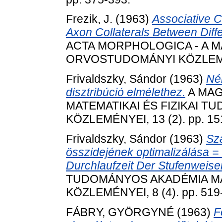
Frezik, J.
(1963)
Associative C
Axon Collaterals Between Diffe
ACTA MORPHOLOGICA - A 
ORVOSTUDOMÁNYI KÖZLEMÉNYE
Frivaldszky, Sándor
(1963)
Né
disztribúció elmélethez.
A MAG
MATEMATIKAI ÉS FIZIKAI 
KÖZLEMÉNYEI, 13 (2). pp. 15
Frivaldszky, Sándor
(1963)
Sza
összidejének optimalizálása =
Durchlaufzeit Der Stufenweisen
TUDOMÁNYOS AKADÉMIA MA
KÖZLEMÉNYEI, 8 (4). pp. 519
FÁBRY, GYÖRGYNÉ
(1963)
F