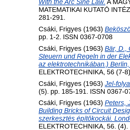
With the Arc Sine Law.
A MAG
MATEMATIKAI KUTATÓ INTÉZE
281-291.
Csáki, Frigyes
(1963)
Beköszö
pp. 1-2. ISSN 0367-0708
Csáki, Frigyes
(1963)
Bär, D.,
Steuern und Regeln in der Ele
az elektrotechnikában.) Berlin
ELEKTROTECHNIKA, 56 (7-8).
Csáki, Frigyes
(1963)
Jel-foly
(5). pp. 185-191. ISSN 0367-
Csáki, Frigyes
(1963)
Peters, 
Building Bricks of Circuit Des
szerkesztés építőkockái. Lond
ELEKTROTECHNIKA, 56. (4). 