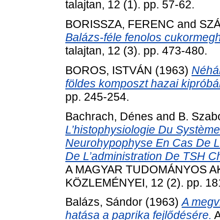
talajtan, 12 (1). pp. 57-62.
BORISSZA, FERENC
and
SZÁ
Balázs-féle fenolos cukormeg
talajtan, 12 (3). pp. 473-480.
BOROS, ISTVÁN
(1963)
Néhán
földes komposzt hazai kipróbál
pp. 245-254.
Bachrach, Dénes
and
B. Szab
L’histophysiologie Du Système
Neurohypophyse En Cas De L
De L’administration De TSH C
A MAGYAR TUDOMÁNYOS A
KÖZLEMÉNYEI, 12 (2). pp. 18
Balázs, Sándor
(1963)
A megvi
hatása a paprika fejlődésére.
A