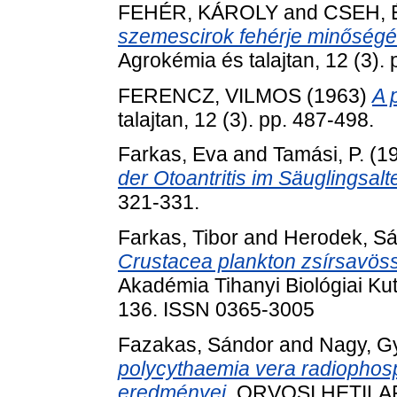
FEHÉR, KÁROLY
and
CSEH, 
szemescirok fehérje minőségé
Agrokémia és talajtan, 12 (3).
FERENCZ, VILMOS
(1963)
A 
talajtan, 12 (3). pp. 487-498.
Farkas, Eva
and
Tamási, P.
(1
der Otoantritis im Säuglingsalte
321-331.
Farkas, Tibor
and
Herodek, S
Crustacea plankton zsírsavöss
Akadémia Tihanyi Biológiai Ku
136. ISSN 0365-3005
Fazakas, Sándor
and
Nagy, G
polycythaemia vera radiophos
eredményei.
ORVOSI HETILAP, 