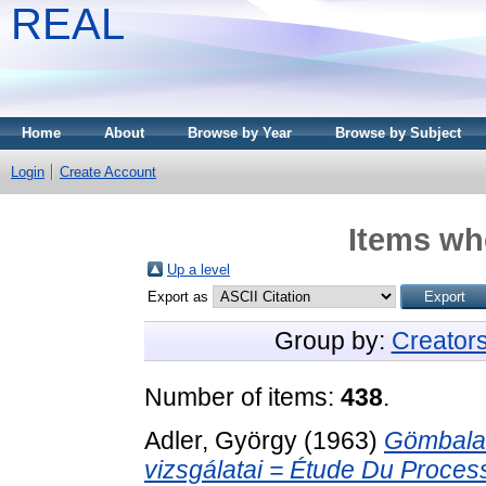
REAL
Home
About
Browse by Year
Browse by Subject
Login
Create Account
Items whe
Up a level
Export as
Group by:
Creator
Number of items:
438
.
Adler, György
(1963)
Gömbalak
vizsgálatai = Étude Du Proce