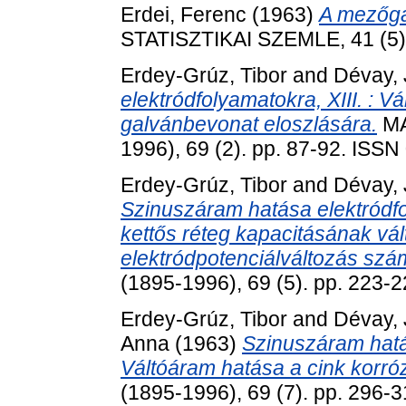
Erdei, Ferenc
(1963)
A mezőga
STATISZTIKAI SZEMLE, 41 (5)
Erdey-Grúz, Tibor
and
Dévay, 
elektródfolyamatokra, XIII. : 
galvánbevonat eloszlására.
MA
1996), 69 (2). pp. 87-92. ISS
Erdey-Grúz, Tibor
and
Dévay, 
Szinuszáram hatása elektródfol
kettős réteg kapacitásának vá
elektródpotenciálváltozás szá
(1895-1996), 69 (5). pp. 223-
Erdey-Grúz, Tibor
and
Dévay, 
Anna
(1963)
Szinuszáram hatá
Váltóáram hatása a cink korróz
(1895-1996), 69 (7). pp. 296-