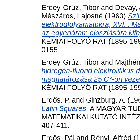
Erdey-Grúz, Tibor
and
Dévay, 
Mészáros, Lajosné
(1963)
Szi
elektródfolyamatokra, XVI. : M
az egyenáram eloszlására kifej
KÉMIAI FOLYÓIRAT (1895-1996)
0155
Erdey-Grúz, Tibor
and
Majthén
hidrogén-fluorid elektrolitikus
meghatározása 25 C°-on veze
KÉMIAI FOLYÓIRAT (1895-1996)
Erdős, P.
and
Ginzburg, A.
(19
Latin Squares.
A MAGYAR TU
MATEMATIKAI KUTATÓ INTÉZE
407-411.
Erdős, Pál
and
Rényi, Alfréd
(1