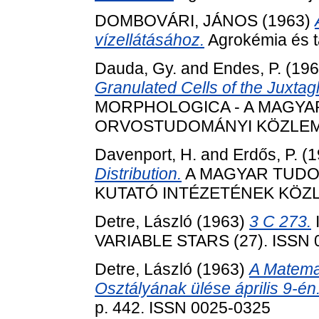
DOMBOVÁRI, JÁNOS
(1963)
vízellátásához.
Agrokémia és ta
Dauda, Gy.
and
Endes, P.
(19
Granulated Cells of the Juxtag
MORPHOLOGICA - A MAGY
ORVOSTUDOMÁNYI KÖZLEMÉNYE
Davenport, H.
and
Erdős, P.
(1
Distribution.
A MAGYAR TUDO
KUTATÓ INTÉZETÉNEK KÖZLEMÉ
Detre, László
(1963)
3 C 273.
VARIABLE STARS (27). ISSN 
Detre, László
(1963)
A Matema
Osztályának ülése április 9-én
p. 442. ISSN 0025-0325