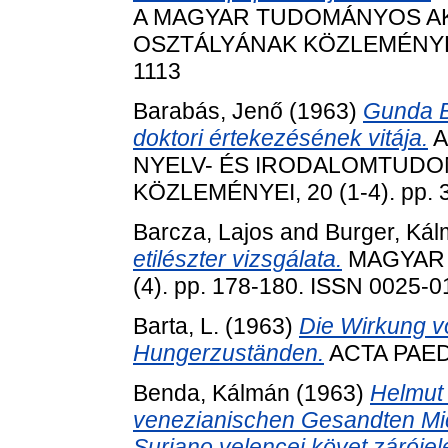
A MAGYAR TUDOMÁNYOS 
OSZTÁLYÁNAK KÖZLEMÉNYEI, 2
1113
Barabás, Jenő
(1963)
Gunda B
doktori értekezésének vitája.
A
NYELV- ÉS IRODALOMTUDO
KÖZLEMÉNYEI, 20 (1-4). pp. 
Barcza, Lajos
and
Burger, Ká
etilészter vizsgálata.
MAGYAR K
(4). pp. 178-180. ISSN 0025-
Barta, L.
(1963)
Die Wirkung vo
Hungerzuständen.
ACTA PAEDI
Benda, Kálmán
(1963)
Helmut 
venezianischen Gesandten Mic
Suriano velencei követ záróje