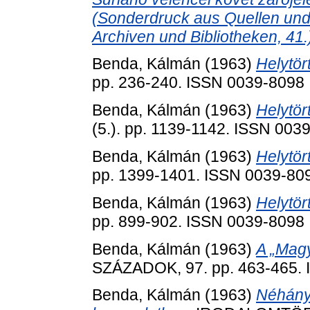
(Sonderdruck aus Quellen und
Archiven und Bibliotheken, 41.
Benda, Kálmán
(1963)
Helytör
pp. 236-240. ISSN 0039-8098
Benda, Kálmán
(1963)
Helytör
(5.). pp. 1139-1142. ISSN 003
Benda, Kálmán
(1963)
Helytör
pp. 1399-1401. ISSN 0039-80
Benda, Kálmán
(1963)
Helytör
pp. 899-902. ISSN 0039-8098
Benda, Kálmán
(1963)
A „Mag
SZÁZADOK, 97. pp. 463-465.
Benda, Kálmán
(1963)
Néhány 