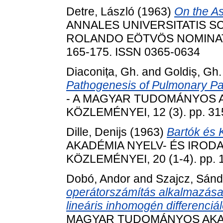
Detre, László
(1963)
On the As
ANNALES UNIVERSITATIS S
ROLANDO EÖTVÖS NOMINATA
165-175. ISSN 0365-0634
Diaconița, Gh.
and
Goldiș, Gh.
Pathogenesis of Pulmonary Pa
- A MAGYAR TUDOMÁNYOS
KÖZLEMÉNYEI, 12 (3). pp. 31
Dille, Denijs
(1963)
Bartók és 
AKADÉMIA NYELV- ÉS IRO
KÖZLEMÉNYEI, 20 (1-4). pp. 
Dobó, Andor
and
Szajcz, Sánd
operátorszámítás alkalmazása 
lineáris inhomogén differenciá
MAGYAR TUDOMÁNYOS AKADÉ