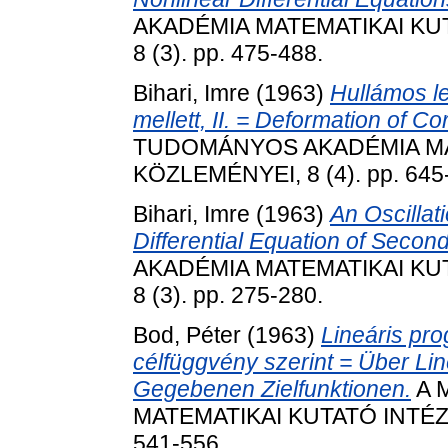
AKADÉMIA MATEMATIKAI KU
8 (3). pp. 475-488.
Bihari, Imre
(1963)
Hullámos le
mellett, II. = Deformation of Cor
TUDOMÁNYOS AKADÉMIA MA
KÖZLEMÉNYEI, 8 (4). pp. 645
Bihari, Imre
(1963)
An Oscillat
Differential Equation of Secon
AKADÉMIA MATEMATIKAI KU
8 (3). pp. 275-280.
Bod, Péter
(1963)
Lineáris pro
célfüggvény szerint = Über L
Gegebenen Zielfunktionen.
A 
MATEMATIKAI KUTATÓ INTÉZE
541-556.