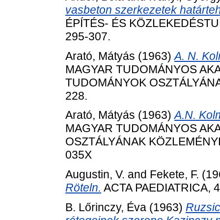
vasbeton szerkezetek határte
ÉPÍTÉS- ÉS KÖZLEKEDÉSTUD
295-307.
Arató, Mátyás
(1963)
A. N. Ko
MAGYAR TUDOMÁNYOS AKADÉ
TUDOMÁNYOK OSZTÁLYÁNAK K
228.
Arató, Mátyás
(1963)
A.N. Kol
MAGYAR TUDOMÁNYOS AKADÉ
OSZTÁLYÁNAK KÖZLEMÉNYEI, 1
035X
Augustin, V.
and
Fekete, F.
(19
Röteln.
ACTA PAEDIATRICA, 4 (
B. Lőrinczy, Éva
(1963)
Ruzsic