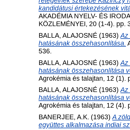
rétegeinek szerepe Kazinczy ny
kandidátusi értekezésének vitá
AKADÉMIA NYELV- ÉS IRO
KÖZLEMÉNYEI, 20 (1-4). pp. 
BALLA, ALAJOSNÉ
(1963)
Az 
hatásának összehasonlítása.
A
536.
BALLA, ALAJOSNÉ
(1963)
Az 
hatásának összehasonlítása ve
Agrokémia és talajtan, 12 (1). 
BALLA, ALAJOSNÉ
(1963)
Az 
hatásának összehasonlítása ve
Agrokémia és talajtan, 12 (4).
BANERJEE, A.K.
(1963)
A zöl
együttes alkalmazása indiai sz