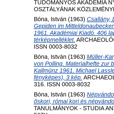
TUDOMÁNYOS AKADÉMIA N
OSZTÁLYÁNAK KÖZLEMÉNYEI, 2
Bóna, István
(1963)
Csallány,
Gepiden im Mitteldonaubecken 
1961. Akadémiai Kiadó. 406 lap
térképmelléklet.
ARCHAEOLÓGIA
ISSN 0003-8032
Bóna, István
(1963)
Müller-Kar
von Polling. Materialhefte zur
Kallmünz 1961. Michael Lassleb
fényképes), 3 kép.
ARCHAEOLÓG
316. ISSN 0003-8032
Bóna, István
(1963)
Népvándor
őskori, római kori és népvándor
TANULMÁNYOK - STUDIA ANTIQ