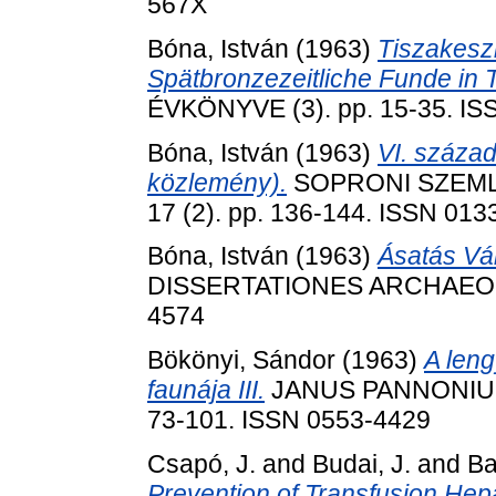
567X
Bóna, István
(1963)
Tiszakeszi
Spätbronzezeitliche Funde in 
ÉVKÖNYVE (3). pp. 15-35. IS
Bóna, István
(1963)
VI. száza
közlemény).
SOPRONI SZEML
17 (2). pp. 136-144. ISSN 013
Bóna, István
(1963)
Ásatás Vá
DISSERTATIONES ARCHAEOLOG
4574
Bökönyi, Sándor
(1963)
A leng
faunája III.
JANUS PANNONIUS
73-101. ISSN 0553-4429
Csapó, J.
and
Budai, J.
and
Ba
Prevention of Transfusion Hepat