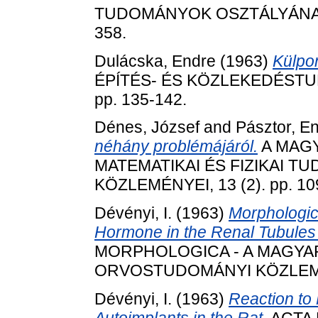
TUDOMÁNYOK OSZTÁLYÁNAK K
358.
Dulácska, Endre
(1963)
Külpon
ÉPÍTÉS- ÉS KÖZLEKEDÉSTU
pp. 135-142.
Dénes, József
and
Pásztor, E
néhány problémájáról.
A MAG
MATEMATIKAI ÉS FIZIKAI 
KÖZLEMÉNYEI, 13 (2). pp. 10
Dévényi, I.
(1963)
Morphologica
Hormone in the Renal Tubules 
MORPHOLOGICA - A MAGY
ORVOSTUDOMÁNYI KÖZLEMÉNYE
Dévényi, I.
(1963)
Reaction to 
Autoimplants in the Rat.
ACTA 