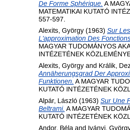
De Forme Sphérique.
A MAGY
MATEMATIKAI KUTATÓ INTÉZE
557-597.
Alexits, György
(1963)
Sur Les
L'approximation Des Fonction
MAGYAR TUDOMÁNYOS AKAD
INTÉZETÉNEK KÖZLEMÉNYEI, 8
Alexits, György
and
Králik, De
Annäherungsgrad Der Approxim
Funktionen.
A MAGYAR TUDO
KUTATÓ INTÉZETÉNEK KÖZLEM
Alpár, László
(1963)
Sur Une 
Beltrami.
A MAGYAR TUDOMÁ
KUTATÓ INTÉZETÉNEK KÖZLEM
Andor, Béla
and
Iványi, Györg