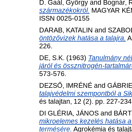
D. Gaál, György
and
Bognár, 
származékokról.
MAGYAR KÉMIA
ISSN 0025-0155
DARAB, KATALIN
and
SZABOL
öntözővizek hatása a talajra.
Ag
226.
DE, S.K.
(1963)
Tanulmány néhá
járól és össznitrogén-tartalmár
573-576.
DEZSŐ, IMRÉNÉ
and
GÁBRIE
talajvédelmi szempontból a Sik
és talajtan, 12 (2). pp. 227-234
DI GLÉRIA, JÁNOS
and
BÁRT
mikroelemes kezelés hatása a
termésére.
Agrokémia és talajt