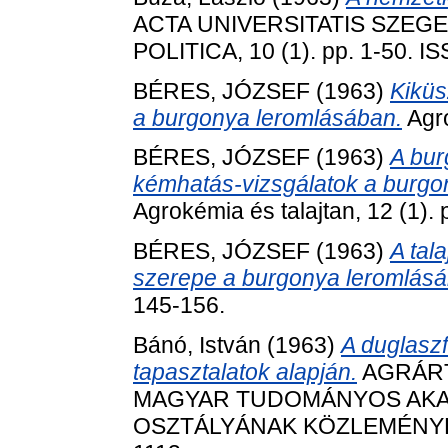
ACTA UNIVERSITATIS SZEGED
POLITICA, 10 (1). pp. 1-50. 
BÉRES, JÓZSEF
(1963)
Kiküs
a burgonya leromlásában.
Agro
BÉRES, JÓZSEF
(1963)
A bur
kémhatás-vizsgálatok a burg
Agrokémia és talajtan, 12 (1).
BÉRES, JÓZSEF
(1963)
A tal
szerepe a burgonya leromlásá
145-156.
Bánó, István
(1963)
A duglasz
tapasztalatok alapján.
AGRÁRT
MAGYAR TUDOMÁNYOS AK
OSZTÁLYÁNAK KÖZLEMÉNYEI, 2