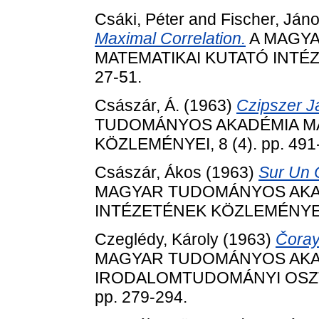
Csáki, Péter
and
Fischer, Ján
Maximal Correlation.
A MAGY
MATEMATIKAI KUTATÓ INTÉZE
27-51.
Császár, Á.
(1963)
Czipszer J
TUDOMÁNYOS AKADÉMIA MA
KÖZLEMÉNYEI, 8 (4). pp. 491
Császár, Ákos
(1963)
Sur Un 
MAGYAR TUDOMÁNYOS AKAD
INTÉZETÉNEK KÖZLEMÉNYEI, 8
Czeglédy, Károly
(1963)
Čoray
MAGYAR TUDOMÁNYOS AKAD
IRODALOMTUDOMÁNYI OSZTÁ
pp. 279-294.