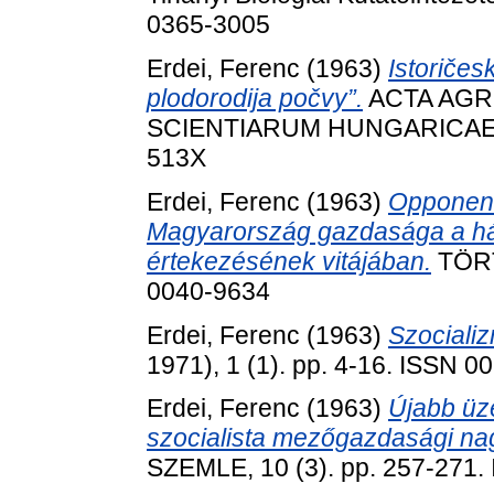
0365-3005
Erdei, Ferenc
(1963)
Istoričes
plodorodija počvy”.
ACTA AGR
SCIENTIARUM HUNGARICAE, 12
513X
Erdei, Ferenc
(1963)
Opponens
Magyarország gazdasága a hár
értekezésének vitájában.
TÖRT
0040-9634
Erdei, Ferenc
(1963)
Szocializ
1971), 1 (1). pp. 4-16. ISSN 
Erdei, Ferenc
(1963)
Újabb üz
szocialista mezőgazdasági n
SZEMLE, 10 (3). pp. 257-271.