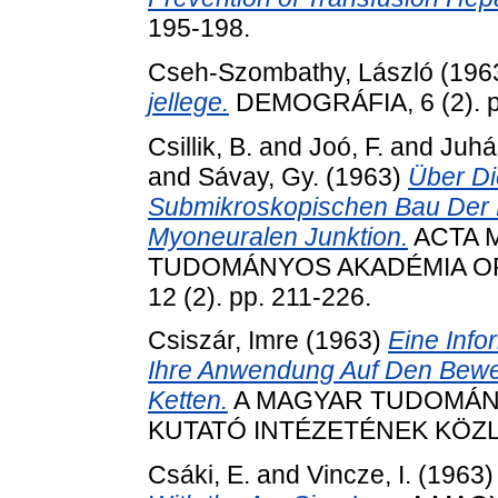
195-198.
Cseh-Szombathy, László
(196
jellege.
DEMOGRÁFIA, 6 (2). p
Csillik, B.
and
Joó, F.
and
Juhá
and
Sávay, Gy.
(1963)
Über Di
Submikroskopischen Bau Der 
Myoneuralen Junktion.
ACTA 
TUDOMÁNYOS AKADÉMIA O
12 (2). pp. 211-226.
Csiszár, Imre
(1963)
Eine Info
Ihre Anwendung Auf Den Bewei
Ketten.
A MAGYAR TUDOMÁNY
KUTATÓ INTÉZETÉNEK KÖZLEMÉ
Csáki, E.
and
Vincze, I.
(1963