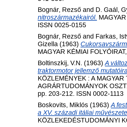
Bognár, Rezső
and
D. Gaál, G
nitroszármazékairól.
MAGYAR KÉ
ISSN 0025-0155
Bognár, Rezső
and
Farkas, Is
Gizella
(1963)
Cukorsavszármaz
MAGYAR KÉMIAI FOLYÓIRAT, 6
Boltinszkij, V.N.
(1963)
A válto
traktormotor jellemző mutatóira
KÖZLEMÉNYEK : A MAGYAR
AGRÁRTUDOMÁNYOK OSZTÁL
pp. 203-212. ISSN 0002-1113
Boskovits, Miklós
(1963)
A fes
a XV. századi itáliai művészet
KÖZLEKEDÉSTUDOMÁNYI KÖZL