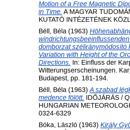
Motion of a Free Magnetic Dipo
in Time.
A MAGYAR TUDOMÁN
KUTATÓ INTÉZETÉNEK KÖZLEM
Béll, Béla
(1963)
Höhenabhängi
windrichtungsbeeinflussenden
domborzat széliránymódosító 
Variation with Height of the Or
Directions.
In: Einfluss der Kar
Witterungserscheinungen. Kar
Budapest, pp. 181-194.
Béll, Béla
(1963)
A szabad lég
medence fölött.
IDŐJÁRÁS / 
HUNGARIAN METEOROLOGICAL 
0324-6329
Bóka, László
(1963)
Király Gy