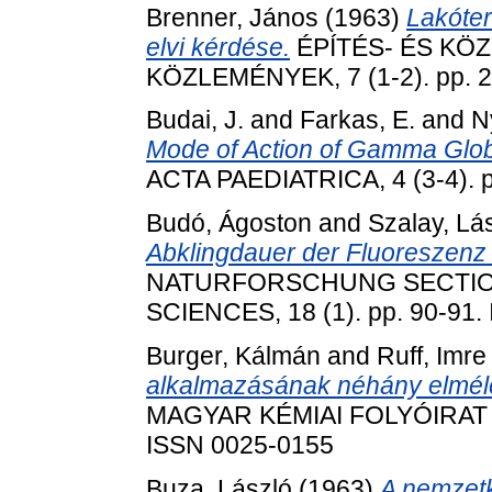
Brenner, János
(1963)
Lakóter
elvi kérdése.
ÉPÍTÉS- ÉS K
KÖZLEMÉNYEK, 7 (1-2). pp. 2
Budai, J.
and
Farkas, E.
and
N
Mode of Action of Gamma Globu
ACTA PAEDIATRICA, 4 (3-4). p
Budó, Ágoston
and
Szalay, Lá
Abklingdauer der Fluoreszenz
NATURFORSCHUNG SECTION
SCIENCES, 18 (1). pp. 90-91.
Burger, Kálmán
and
Ruff, Imre
alkalmazásának néhány elméleti
MAGYAR KÉMIAI FOLYÓIRAT (18
ISSN 0025-0155
Buza, László
(1963)
A nemzetk