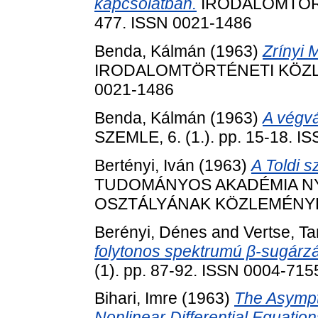
kapcsolatban.
IRODALOMTÖRT
477. ISSN 0021-1486
Benda, Kálmán
(1963)
Zrínyi 
IRODALOMTÖRTÉNETI KÖZLEMÉ
0021-1486
Benda, Kálmán
(1963)
A végvá
SZEMLE, 6. (1.). pp. 15-18. I
Bertényi, Iván
(1963)
A Toldi s
TUDOMÁNYOS AKADÉMIA N
OSZTÁLYÁNAK KÖZLEMÉNYEI, 2
Berényi, Dénes
and
Vertse, T
folytonos spektrumú β-sugárz
(1). pp. 87-92. ISSN 0004-715
Bihari, Imre
(1963)
The Asympt
Nonlinear Differential Equation