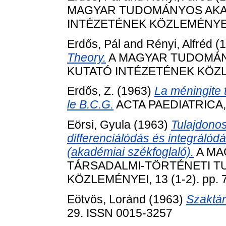
MAGYAR TUDOMÁNYOS AKAD
INTÉZETÉNEK KÖZLEMÉNYEI, 8
Erdős, Pál
and
Rényi, Alfréd
(1
Theory.
A MAGYAR TUDOMÁN
KUTATÓ INTÉZETÉNEK KÖZLEM
Erdős, Z.
(1963)
La méningite 
le B.C.G.
ACTA PAEDIATRICA, 4
Eörsi, Gyula
(1963)
Tulajdonos
differenciálódás és integrálód
(akadémiai székfoglaló).
A MA
TÁRSADALMI-TÖRTÉNETI 
KÖZLEMÉNYEI, 13 (1-2). pp. 
Eötvös, Loránd
(1963)
Szaktár
29. ISSN 0015-3257