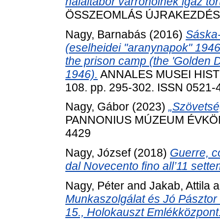
haláltábor varrónőinek igaz tör
ÖSSZEOMLÁS ÚJRAKEZDÉS, 2 
Nagy, Barnabás
(2016)
Sáska-
(eselheidei "aranynapok" 194
the prison camp (the 'Golden D
1946).
ANNALES MUSEI HIST
108. pp. 295-302. ISSN 0521-
Nagy, Gábor
(2023)
„Szövetsé
PANNONIUS MÚZEUM ÉVKÖNYVE
4429
Nagy, József
(2018)
Guerre, co
dal Novecento fino all’11 sette
Nagy, Péter
and
Jakab, Attila
a
Munkaszolgálat és Jó Pásztor B
15., Holokauszt Emlékközpont