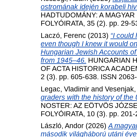
ostromának idején korabeli hiv
HADTUDOMÁNY: A MAGYAR
FOLYÓIRATA, 35 (2). pp. 29-5
Laczó, Ferenc
(2013)
“I could 
even though I knew it would on
Hungarian Jewish Accounts o
from 1945–46.
HUNGARIAN HI
OF ACTA HISTORICA ACADE
2 (3). pp. 605-638. ISSN 2063
Legac, Vladimir
and
Vesenjak,
graders with the history of the
NOSTER: AZ EÖTVÖS JÓZS
FOLYÓIRATA, 10 (3). pp. 201
László, Andor
(2026)
A magyar
második világháború utáni év