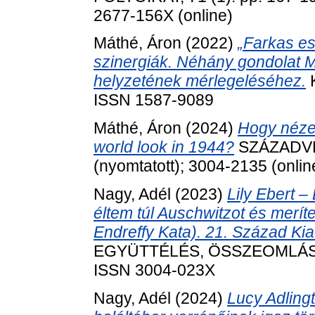
2677-156X (online)
Máthé, Áron
(2022)
„Farkas es
szinergiák. Néhány gondolat 
helyzetének mérlegeléséhez.
K
ISSN 1587-9089
Máthé, Áron
(2024)
Hogy nézet
world look in 1944?
SZÁZADVÉG
(nyomtatott); 3004-2135 (onlin
Nagy, Adél
(2023)
Lily Ebert 
éltem túl Auschwitzot és merít
Endreffy Kata). 21. Század Ki
EGYÜTTÉLÉS, ÖSSZEOMLÁS, Ú
ISSN 3004-023X
Nagy, Adél
(2024)
Lucy Adling