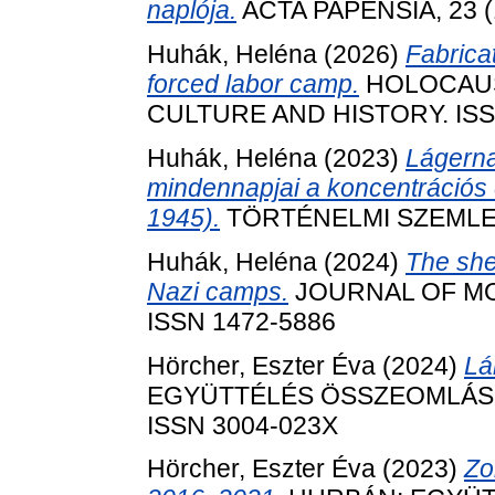
naplója.
ACTA PAPENSIA, 23 (1
Huhák, Heléna
(2026)
Fabrica
forced labor camp.
HOLOCAUS
CULTURE AND HISTORY. ISSN 
Huhák, Heléna
(2023)
Lágerna
mindennapjai a koncentráció
1945).
TÖRTÉNELMI SZEMLE, 6
Huhák, Heléna
(2024)
The she
Nazi camps.
JOURNAL OF MOD
ISSN 1472-5886
Hörcher, Eszter Éva
(2024)
Lá
EGYÜTTÉLÉS ÖSSZEOMLÁS ÚJ
ISSN 3004-023X
Hörcher, Eszter Éva
(2023)
Zo