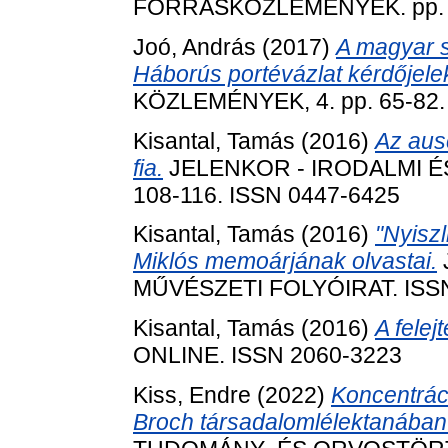
FORRÁSKÖZLEMÉNYEK. pp. 5
Joó, András
(2017)
A magyar s
Háborús portévázlat kérdőjele
KÖZLEMÉNYEK, 4. pp. 65-82.
Kisantal, Tamás
(2016)
Az aus
fia.
JELENKOR - IRODALMI ÉS
108-116. ISSN 0447-6425
Kisantal, Tamás
(2016)
"Nyiszl
Miklós memoárjának olvastai.
MŰVÉSZETI FOLYÓIRAT. ISSN 
Kisantal, Tamás
(2016)
A fele
ONLINE. ISSN 2060-3223
Kiss, Endre
(2022)
Koncentrác
Broch társadalomlélektanában