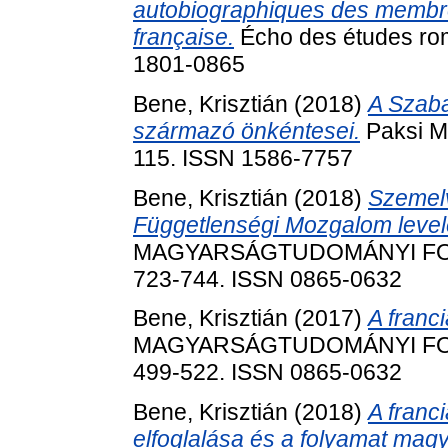
autobiographiques des membre
française.
Écho des études rom
1801-0865
Bene, Krisztián
(2018)
A Szaba
származó önkéntesei.
Paksi Mú
115. ISSN 1586-7757
Bene, Krisztián
(2018)
Szemelv
Függetlenségi Mozgalom level
MAGYARSÁGTUDOMÁNYI FOR
723-744. ISSN 0865-0632
Bene, Krisztián
(2017)
A franci
MAGYARSÁGTUDOMÁNYI FOR
499-522. ISSN 0865-0632
Bene, Krisztián
(2018)
A franc
elfoglalása és a folyamat magy