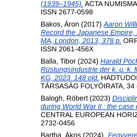
(1939–1945).
ACTA NUMISMATI
ISSN 2677-0598
Bakos, Áron
(2017)
Aaron Will
Record the Japanese Empire, 
MA, London, 2013, 378 p.
ORPH
ISSN 2061-456X
Balla, Tibor
(2024)
Harald Pöch
Rüstungsindustrie der k. u. k
KG, 2023. 148 old.
HADTUDOM
TÁRSASÁG FOLYÓIRATA, 34 (1
Balogh, Róbert
(2023)
Discipl
during World War II : the case 
CENTRAL EUROPEAN HORIZONS
2732-0456
Bartha, Ákos
(2024)
„Fegyveres