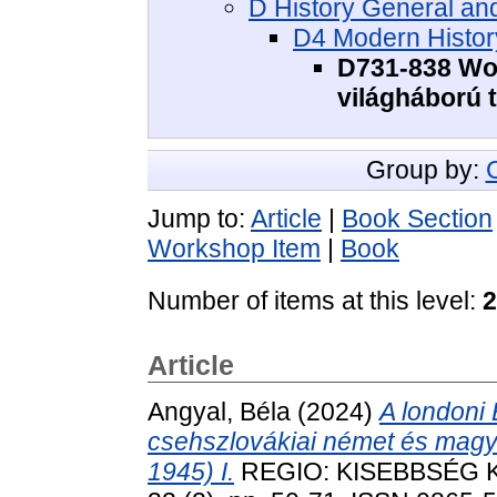
D History General and
D4 Modern History 
D731-838 Worl
világháború 
Group by:
Jump to:
Article
|
Book Section
Workshop Item
|
Book
Number of items at this level:
2
Article
Angyal, Béla
(2024)
A londoni 
csehszlovákiai német és magy
1945) I.
REGIO: KISEBBSÉG 