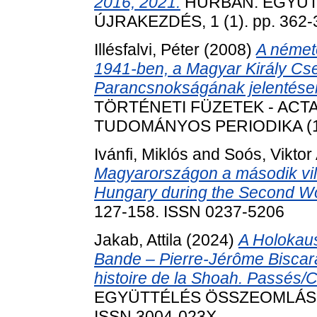
2016, 2021.
HURBÁN: EGYÜT
ÚJRAKEZDÉS, 1 (1). pp. 362-
Illésfalvi, Péter
(2008)
A némete
1941-ben, a Magyar Király C
Parancsnokságának jelentései
TÖRTÉNETI FÜZETEK - ACTA 
TUDOMÁNYOS PERIODIKA (17)
Ivánfi, Miklós
and
Soós, Viktor 
Magyarországon a második vilá
Hungary during the Second Wo
127-158. ISSN 0237-5206
Jakab, Attila
(2024)
A Holokaus
Bande – Pierre-Jérôme Biscarat
histoire de la Shoah. Passés/
EGYÜTTÉLÉS ÖSSZEOMLÁS ÚJ
ISSN 3004-023X