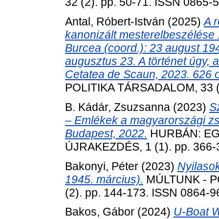
32 (2). pp. 50-71. ISSN 0865-
Antal, Róbert-István
(2025)
A 
kanonizált mesterelbeszélése 
Burcea (coord.): 23 august 194
augusztus 23. A történet úgy, a
Cetatea de Scaun, 2023. 626 o
POLITIKA TÁRSADALOM, 33 (2
B. Kádár, Zsuzsanna
(2023)
S
– Emlékek a magyarországi zs
Budapest, 2022.
HURBÁN: EG
ÚJRAKEZDÉS, 1 (1). pp. 366-
Bakonyi, Péter
(2023)
Nyilaso
1945. március).
MÚLTUNK - P
(2). pp. 144-173. ISSN 0864-
Bakos, Gábor
(2024)
U-Boat W