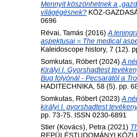
Mennyit köszönhetnek a „gazd
világégésnek?
KÖZ-GAZDASÁG, 
0696
Révai, Tamás
(2016)
A leningr
aspektusai = The medical aspe
Kaleidoscope history, 7 (12).
Somkutas, Róbert
(2024)
A né
Királyi I. Gyorshadtest tevéke
Bug folyónál - Pecsarától a Tr
HADITECHNIKA, 58 (5). pp. 6
Somkutas, Róbert
(2023)
A né
királyi I. gyorshadtest tevékeny
pp. 73-75. ISSN 0230-6891
Stier (Kovács), Petra
(2021)
Th
REPÜLÉSTUDOMÁNYI KÖZLEMÉ