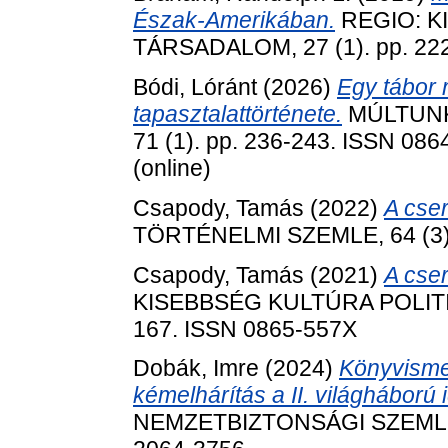
Észak-Amerikában.
REGIO: K
TÁRSADALOM, 27 (1). pp. 22
Bódi, Lóránt
(2026)
Egy tábor 
tapasztalattörténete.
MÚLTUNK 
71 (1). pp. 236-243. ISSN 086
(online)
Csapody, Tamás
(2022)
A cse
TÖRTÉNELMI SZEMLE, 64 (3).
Csapody, Tamás
(2021)
A cser
KISEBBSÉG KULTÚRA POLITIK
167. ISSN 0865-557X
Dobák, Imre
(2024)
Könyvisme
kémelhárítás a II. világháború
NEMZETBIZTONSÁGI SZEMLE (O