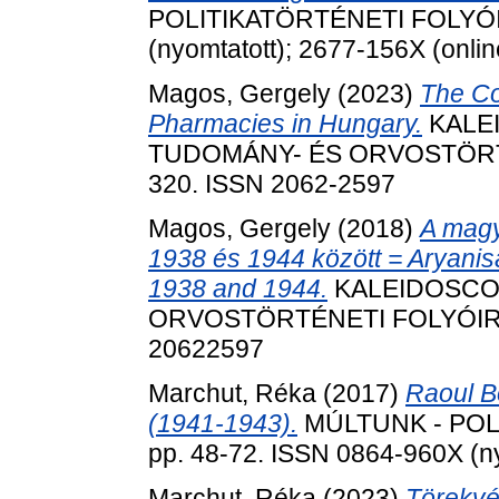
POLITIKATÖRTÉNETI FOLYÓIRA
(nyomtatott); 2677-156X (onlin
Magos, Gergely
(2023)
The Co
Pharmacies in Hungary.
KALE
TUDOMÁNY- ÉS ORVOSTÖRTÉNE
320. ISSN 2062-2597
Magos, Gergely
(2018)
A magy
1938 és 1944 között = Aryani
1938 and 1944.
KALEIDOSCO
ORVOSTÖRTÉNETI FOLYÓIRAT, 
20622597
Marchut, Réka
(2017)
Raoul B
(1941-1943).
MÚLTUNK - POLI
pp. 48-72. ISSN 0864-960X (ny
Marchut, Réka
(2023)
Törekvé