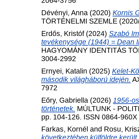
2064-3756
Dévényi, Anna
(2020)
Kornis G
TÖRTÉNELMI SZEMLE (2020/3)
Erdős, Kristóf
(2024)
Szabó Im
tevékenysége (1944) = Dean I
HAGYOMÁNY IDENTITÁS TÖRTÉ
3004-2992
Ernyei, Katalin
(2025)
Kelet-Kö
második világháború idején.
AX
7972
Eőry, Gabriella
(2026)
1956-os
történetek.
MÚLTUNK - POLITI
pp. 104-126. ISSN 0864-960X (
Farkas, Kornél
and
Rosu, Kris
következtében külföldre kerül