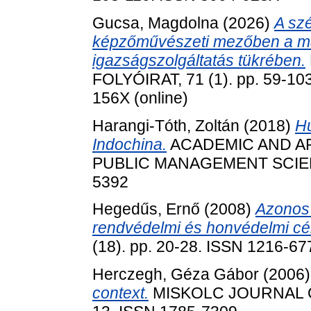
Gucsa, Magdolna
(2026)
A szé
képzőművészeti mezőben a máso
igazságszolgáltatás tükrében.
FOLYÓIRAT, 71 (1). pp. 59-103
156X (online)
Harangi-Tóth, Zoltán
(2018)
Hu
Indochina.
ACADEMIC AND AP
PUBLIC MANAGEMENT SCIENCE,
5392
Hegedűs, Ernő
(2008)
Azonos 
rendvédelmi és honvédelmi cé
(18). pp. 20-28. ISSN 1216-67
Herczegh, Géza Gábor
(2006
context.
MISKOLC JOURNAL OF