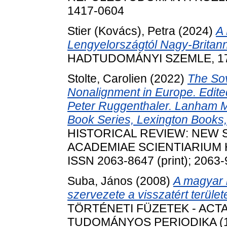
1417-0604
Stier (Kovács), Petra
(2024)
A 
Lengyelországtól Nagy-Britann
HADTUDOMÁNYI SZEMLE, 17 (2
Stolte, Carolien
(2022)
The Sov
Nonalignment in Europe. Edit
Peter Ruggenthaler. Lanham 
Book Series, Lexington Books,
HISTORICAL REVIEW: NEW 
ACADEMIAE SCIENTIARIUM HU
ISSN 2063-8647 (print); 2063-
Suba, János
(2008)
A magyar 
szervezete a visszatért terüle
TÖRTÉNETI FÜZETEK - ACTA 
TUDOMÁNYOS PERIODIKA (17)