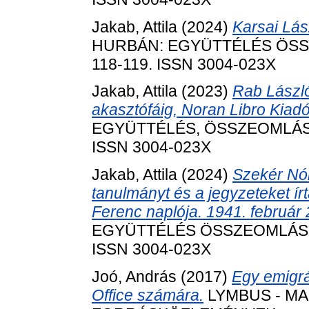
Jakab, Attila
(2024)
Karsai Lász
HURBÁN: EGYÜTTÉLÉS ÖSSZ
118-119. ISSN 3004-023X
Jakab, Attila
(2023)
Rab László
akasztófáig, Noran Libro Kiad
EGYÜTTÉLÉS, ÖSSZEOMLÁS, Ú
ISSN 3004-023X
Jakab, Attila
(2024)
Szekér Nór
tanulmányt és a jegyzeteket írt
Ferenc naplója. 1941. február 
EGYÜTTÉLÉS ÖSSZEOMLÁS ÚJ
ISSN 3004-023X
Joó, András
(2017)
Egy emigrá
Office számára.
LYMBUS - M