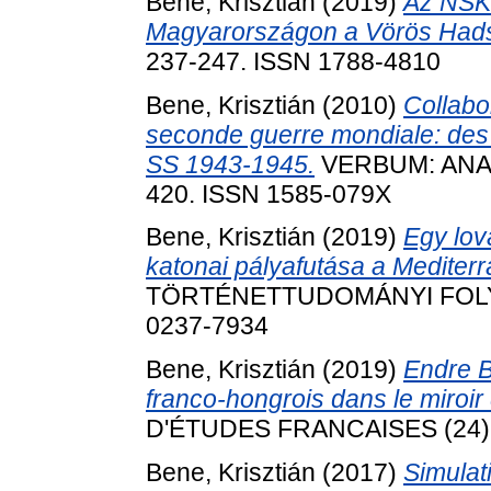
Bene, Krisztián
(2019)
Az NSKK
Magyarországon a Vörös Hads
237-247. ISSN 1788-4810
Bene, Krisztián
(2010)
Collabor
seconde guerre mondiale: des 
SS 1943-1945.
VERBUM: ANALE
420. ISSN 1585-079X
Bene, Krisztián
(2019)
Egy lov
katonai pályafutása a Medite
TÖRTÉNETTUDOMÁNYI FOLYÓIR
0237-7934
Bene, Krisztián
(2019)
Endre B
franco-hongrois dans le miroir
D'ÉTUDES FRANCAISES (24). p
Bene, Krisztián
(2017)
Simulati