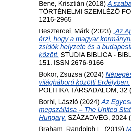
Bene, Krisztián
(2018)
A szaba
TÖRTÉNELMI SZEMLÉZŐ FOLYÓ
1216-2965
Besztercei, Márk
(2023)
„Az A
érzi, hogy a magyar kormányná
zsidók helyzete és a budapest
között.
STUDIA BIBLICA - BIBL
151. ISSN 2676-9166
Bokor, Zsuzsa
(2024)
Népegés
világháború közötti Erdélyben.
POLITIKA TÁRSADALOM, 32 (4
Borhi, László
(2024)
Az Egyes
megszállása = The United Stat
Hungary.
SZÁZADVÉG, 2024 (3)
Braham, Randolph L.
(2019)
M