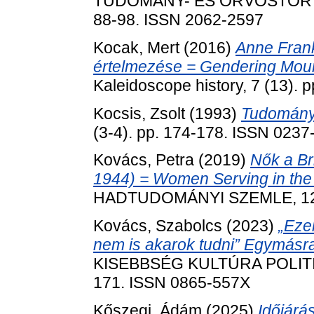
TUDOMÁNY- ÉS ORVOSTÖRTÉN
88-98. ISSN 2062-2597
Kocak, Mert
(2016)
Anne Fran
értelmezése = Gendering Mour
Kaleidoscope history, 7 (13).
Kocsis, Zsolt
(1993)
Tudomány 
(3-4). pp. 174-178. ISSN 0237
Kovács, Petra
(2019)
Nők a Br
1944) = Women Serving in the
HADTUDOMÁNYI SZEMLE, 12 (4
Kovács, Szabolcs
(2023)
„Eze
nem is akarok tudni” Egymásra
KISEBBSÉG KULTÚRA POLITIK
171. ISSN 0865-557X
Kőszegi, Ádám
(2025)
Időjárá