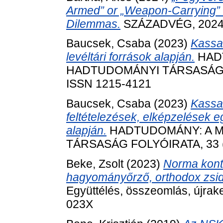
Armed” or „Weapon-Carrying” R
Dilemmas.
SZÁZADVÉG, 2024 (
Baucsek, Csaba
(2023)
Kassa
levéltári források alapján.
HAD
HADTUDOMÁNYI TÁRSASÁG FOL
ISSN 1215-4121
Baucsek, Csaba
(2023)
Kassa
feltételezések, elképzelések e
alapján.
HADTUDOMÁNY: A 
TÁRSASÁG FOLYÓIRATA, 33 (2
Beke, Zsolt
(2023)
Norma kontr
hagyományőrző, orthodox zsi
Együttélés, összeomlás, újrak
023X