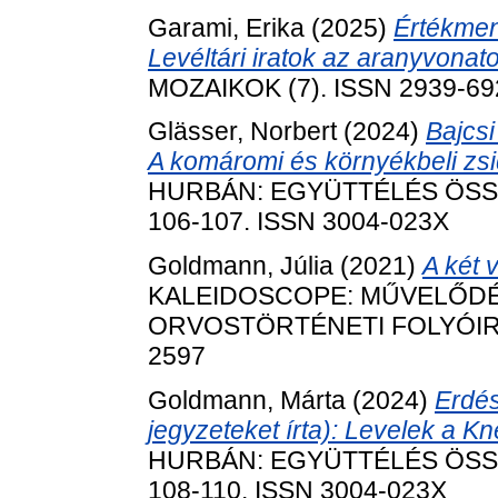
Garami, Erika
(2025)
Értékmen
Levéltári iratok az aranyvonat
MOZAIKOK (7). ISSN 2939-69
Glässer, Norbert
(2024)
Bajcsi
A komáromi és környékbeli zs
HURBÁN: EGYÜTTÉLÉS ÖSSZ
106-107. ISSN 3004-023X
Goldmann, Júlia
(2021)
A két v
KALEIDOSCOPE: MŰVELŐDÉ
ORVOSTÖRTÉNETI FOLYÓIRAT, 
2597
Goldmann, Márta
(2024)
Erdés
jegyzeteket írta): Levelek a K
HURBÁN: EGYÜTTÉLÉS ÖSSZ
108-110. ISSN 3004-023X