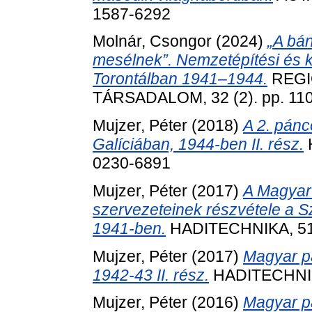
1587-6292
Molnár, Csongor
(2024)
„A bá
mesélnek”. Nemzetépítési és 
Torontálban 1941–1944.
REGI
TÁRSADALOM, 32 (2). pp. 11
Mujzer, Péter
(2018)
A 2. pánc
Galíciában, 1944-ben II. rész.
H
0230-6891
Mujzer, Péter
(2017)
A Magyar
szervezeteinek részvétele a S
1941-ben.
HADITECHNIKA, 51 (
Mujzer, Péter
(2017)
Magyar pá
1942-43 II. rész.
HADITECHNIKA
Mujzer, Péter
(2016)
Magyar pá