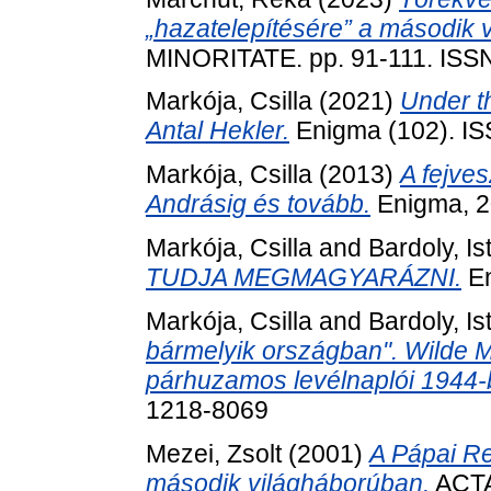
„hazatelepítésére” a második 
MINORITATE. pp. 91-111. ISS
Markója, Csilla
(2021)
Under t
Antal Hekler.
Enigma (102). I
Markója, Csilla
(2013)
A fejves
Andrásig és tovább.
Enigma, 2
Markója, Csilla
and
Bardoly, Is
TUDJA MEGMAGYARÁZNI.
En
Markója, Csilla
and
Bardoly, Is
bármelyik országban". Wilde M
párhuzamos levélnaplói 1944-
1218-8069
Mezei, Zsolt
(2001)
A Pápai Re
második világháborúban.
ACTA 