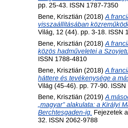
pp. 25-43. ISSN 1787-7350
Bene, Krisztián
(2018)
A franc
visszaállításában közreműkö
Világ, 12 (44). pp. 3-18. ISSN
Bene, Krisztián
(2018)
A franc
közös hadműveletei a Szovjet
ISSN 1788-4810
Bene, Krisztián
(2018)
A franc
háttere és tevékenysége a más
Világ (45-46). pp. 77-90. ISS
Bene, Krisztián
(2019)
A másod
„magyar” alakulata: a Királyi 
Berchtesgaden-ig.
Fejezetek a 
32. ISSN 2062-9788