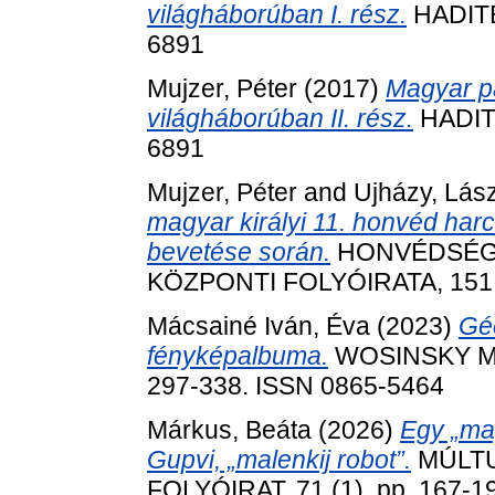
világháborúban I. rész.
HADITEC
6891
Mujzer, Péter
(2017)
Magyar pá
világháborúban II. rész.
HADITE
6891
Mujzer, Péter
and
Ujházy, Lás
magyar királyi 11. honvéd harck
bevetése során.
HONVÉDSÉGI
KÖZPONTI FOLYÓIRATA, 151 (5
Mácsainé Iván, Éva
(2023)
Gé
fényképalbuma.
WOSINSKY M
297-338. ISSN 0865-5464
Márkus, Beáta
(2026)
Egy „mag
Gupvi, „malenkij robot”.
MÚLTU
FOLYÓIRAT, 71 (1). pp. 167-19