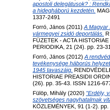
apostoli delegátusok? : Rendkív
a hidegháború kezdetén.
MAGYA
1337-2491
Forró, János
(2011)
A Magyar K
vármegyei zsidó deportálás.
R
FÜZETEK - ACTA HISTORIAE
PERIODIKA, 21 (24). pp. 23-3
Forró, János
(2012)
A rendvéd
tevékenysége háborús helyze
1945 tavaszáig.
RENDVÉDELE
HISTORIAE PREASIDII ORDI
(26). pp. 35-43. ISSN 1216-67
Fülöp, Mihály
(2020)
"Erdély, 
szövetséges nagyhatalmak vitá
KÖZLEMÉNYEK, 91 (1-2). pp.