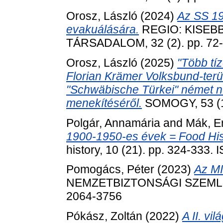
Orosz, László
(2024)
Az SS 19
evakuálására.
REGIO: KISEB
TÁRSADALOM, 32 (2). pp. 72
Orosz, László
(2025)
"Több tíz
Florian Krämer Volksbund-ter
"Schwäbische Türkei" német n
menekítéséről.
SOMOGY, 53 (1)
Polgár, Annamária
and
Mák, E
1900-1950-es évek = Food Hist
history, 10 (21). pp. 324-333
Pomogács, Péter
(2023)
Az MI
NEMZETBIZTONSÁGI SZEMLE (O
2064-3756
Pókász, Zoltán
(2022)
A II. v