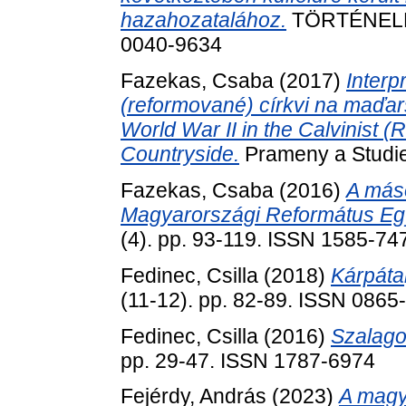
hazahozatalához.
TÖRTÉNELMI 
0040-9634
Fazekas, Csaba
(2017)
Interp
(reformované) církvi na maďar
World War II in the Calvinist 
Countryside.
Prameny a Studie
Fazekas, Csaba
(2016)
A máso
Magyarországi Református E
(4). pp. 93-119. ISSN 1585-747
Fedinec, Csilla
(2018)
Kárpátal
(11-12). pp. 82-89. ISSN 0865
Fedinec, Csilla
(2016)
Szalago
pp. 29-47. ISSN 1787-6974
Fejérdy, András
(2023)
A magy