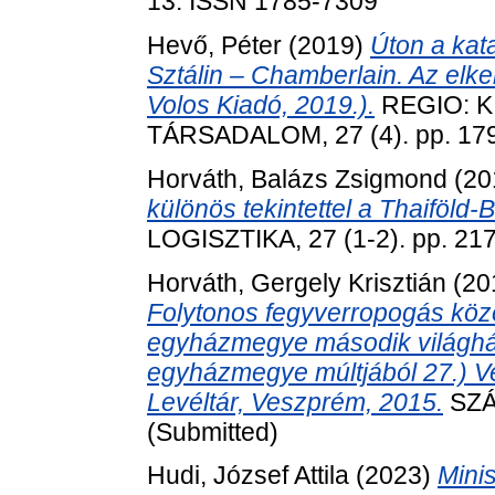
13. ISSN 1785-7309
Hevő, Péter
(2019)
Úton a kata
Sztálin – Chamberlain. Az elker
Volos Kiadó, 2019.).
REGIO: K
TÁRSADALOM, 27 (4). pp. 17
Horváth, Balázs Zsigmond
(20
különös tekintettel a Thaiföld
LOGISZTIKA, 27 (1-2). pp. 21
Horváth, Gergely Krisztián
(20
Folytonos fegyverropogás köz
egyházmegye második világháb
egyházmegye múltjából 27.) V
Levéltár, Veszprém, 2015.
SZÁ
(Submitted)
Hudi, József Attila
(2023)
Mini