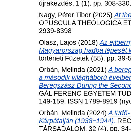
újrakezdés, 1 (1). pp. 308-33
Nagy, Péter Tibor
(2025)
At th
OPUSCULA THEOLOGICA ET SCI
2939-8398
Olasz, Lajos
(2018)
Az ejtőer
Magyarország hadba lépését 
történeti Füzetek (55). pp. 39
Orbán, Melinda
(2021)
A bere
a második világháború éveiben =
Beregszász During the Secon
GÁL FERENC EGYETEM TUDO
149-159. ISSN 1789-8919 (nyom
Orbán, Melinda
(2024)
A tüdő
Kárpátalján (1938−1944).
REG
TÁRSADALOM, 32 (4). pp. 34